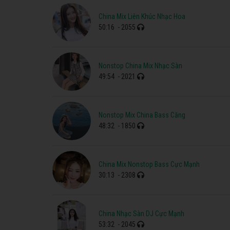
China Mix Liên Khúc Nhạc Hoa
50:16
- 2055
Nonstop China Mix Nhạc Sàn
49:54
- 2021
Nonstop Mix China Bass Căng
48:32
- 1850
China Mix Nonstop Bass Cực Mạnh
30:13
- 2308
China Nhạc Sàn DJ Cực Mạnh
53:32
- 2045