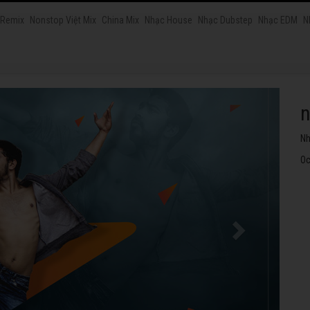
 Remix
Nonstop Việt Mix
China Mix
Nhạc House
Nhạc Dubstep
Nhạc EDM
N
n
Nh
Oc