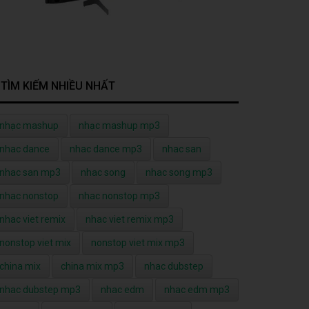
TÌM KIẾM NHIỀU NHẤT
nhạc mashup
nhạc mashup mp3
nhac dance
nhac dance mp3
nhac san
nhac san mp3
nhac song
nhac song mp3
nhac nonstop
nhac nonstop mp3
nhac viet remix
nhac viet remix mp3
nonstop viet mix
nonstop viet mix mp3
china mix
china mix mp3
nhac dubstep
nhac dubstep mp3
nhac edm
nhac edm mp3