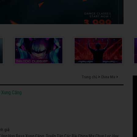
Trang chủ
China Mix
s Xung Căng
nh giá
 Tổng Hợp Bass Xung Căng. Tuyển Tập Các Bài China Mix Chọn Lọc Hay