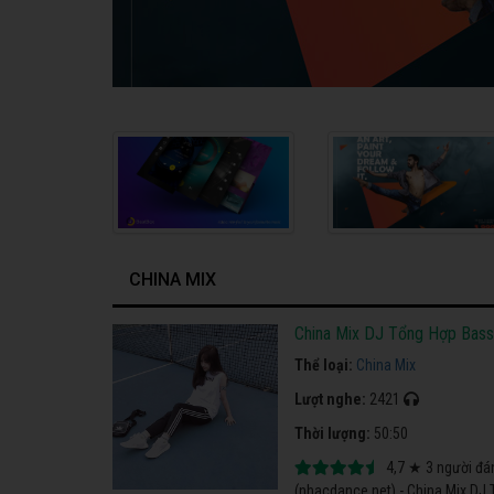
CHINA MIX
China Mix DJ Tổng Hợp Bas
Thể loại:
China Mix
Lượt nghe:
2421
Thời lượng:
50:50
4,7
★
3
người đá
(nhacdance.net) - China Mix DJ