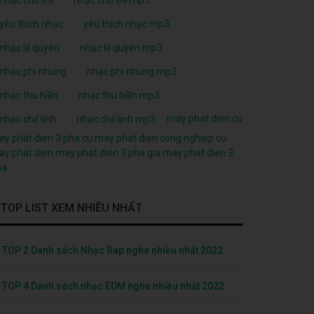
yêu thích nhạc
yêu thích nhạc mp3
nhạc lệ quyên
nhạc lệ quyên mp3
nhạc phi nhung
nhạc phi nhung mp3
nhạc thu hiền
nhạc thu hiền mp3
may phat dien cu
nhạc chế linh
nhạc chế linh mp3
y phat dien 3 pha cu
may phat dien cong nghiep cu
y phat dien
may phat dien 3 pha
gia may phat dien 3
ha
TOP LIST XEM NHIỀU NHẤT
TOP 2 Danh sách Nhạc Rap nghe nhiều nhất 2022
TOP 4 Danh sách nhạc EDM nghe nhiều nhất 2022