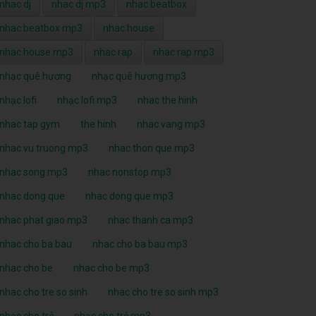
nhac dj
nhac dj mp3
nhac beatbox
nhac beatbox mp3
nhac house
nhac house mp3
nhac rap
nhac rap mp3
nhạc quê hương
nhạc quê hương mp3
nhạc lofi
nhạc lofi mp3
nhac the hinh
nhac tap gym
the hinh
nhac vang mp3
nhac vu truong mp3
nhac thon que mp3
nhac song mp3
nhac nonstop mp3
nhac dong que
nhac dong que mp3
nhac phat giao mp3
nhac thanh ca mp3
nhac cho ba bau
nhac cho ba bau mp3
nhac cho be
nhac cho be mp3
nhac cho tre so sinh
nhac cho tre so sinh mp3
nhạc cho trẻ
nhạc cho trẻ mp3