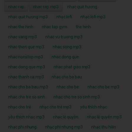
nhac rap
nhac rap mp3
nhạc quê hương
nhạc quê hương mp3
nhạc lofi
nhạc lofi mp3
nhac the hinh
nhac tap gym
the hinh
nhac vang mp3
nhac vu truong mp3
nhac thon que mp3
nhac song mp3
nhac nonstop mp3
nhac dong que
nhac dong que mp3
nhac phat giao mp3
nhac thanh ca mp3
nhac cho ba bau
nhac cho ba bau mp3
nhac cho be
nhac cho be mp3
nhac cho tre so sinh
nhac cho tre so sinh mp3
nhạc cho trẻ
nhạc cho trẻ mp3
yêu thích nhạc
yêu thích nhạc mp3
nhạc lệ quyên
nhạc lệ quyên mp3
nhạc phi nhung
nhạc phi nhung mp3
nhạc thu hiền