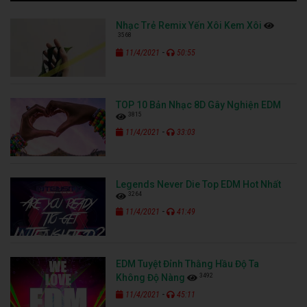
Nhạc Trẻ Remix Yến Xôi Kem Xôi
3568
-
11/4/2021
50:55
TOP 10 Bản Nhạc 8D Gây Nghiện EDM
3815
-
11/4/2021
33:03
Legends Never Die Top EDM Hot Nhất
3264
-
11/4/2021
41:49
EDM Tuyệt Đỉnh Thằng Hầu Độ Ta
3492
Không Độ Nàng
-
11/4/2021
45:11