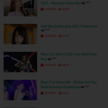
6521
2021 - Nonstop China Mix
-
1/24/2021
40:00
Việt Mix Dj Nonstop 2021 Vinahouse
6189
-
1/23/2021
41:07
Nhạc Trẻ Remix 2021 Hay Nhất Hiện
8987
Nay
-
1/23/2021
48:35
Nhạc Trẻ Remix 8X - 9X Đầu Đời Hay
5636
Nhất Nonstop Vinahouse
-
1/21/2021
53:42