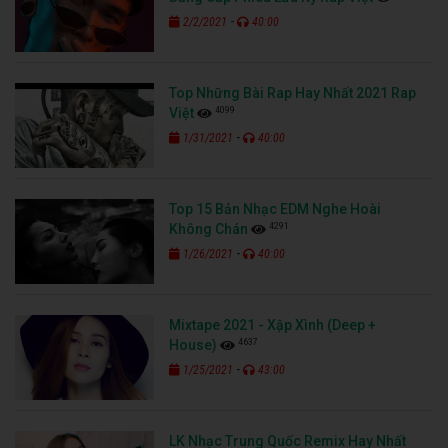
-
2/2/2021
40:00
Top Những Bài Rap Hay Nhất 2021 Rap
4099
Việt
-
1/31/2021
40:00
Top 15 Bản Nhạc EDM Nghe Hoài
4291
Không Chán
-
1/26/2021
40:00
Mixtape 2021 - Xập Xình (Deep +
4637
House)
-
1/25/2021
43:00
LK Nhạc Trung Quốc Remix Hay Nhất