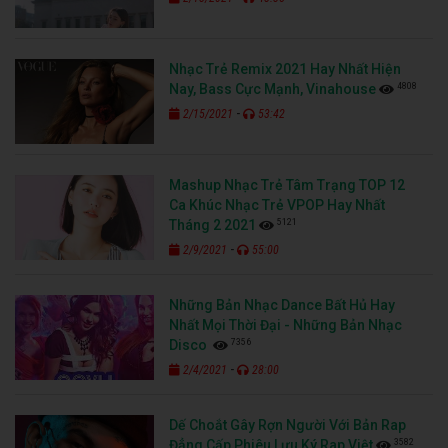
Nhạc Trẻ Remix 2021 Hay Nhất Hiện
4808
Nay, Bass Cực Mạnh, Vinahouse
-
2/15/2021
53:42
Mashup Nhạc Trẻ Tâm Trạng TOP 12
Ca Khúc Nhạc Trẻ VPOP Hay Nhất
5121
Tháng 2 2021
-
2/9/2021
55:00
Những Bản Nhạc Dance Bất Hủ Hay
Nhất Mọi Thời Đại - Những Bản Nhạc
7356
Disco
-
2/4/2021
28:00
Dế Choắt Gây Rợn Người Với Bản Rap
3582
Đẳng Cấp Phiêu Lưu Ký Rap Việt