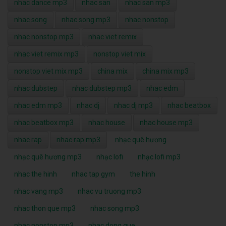
nhac dance mp3
nhac san
nhac san mp3
nhac song
nhac song mp3
nhac nonstop
nhac nonstop mp3
nhac viet remix
nhac viet remix mp3
nonstop viet mix
nonstop viet mix mp3
china mix
china mix mp3
nhac dubstep
nhac dubstep mp3
nhac edm
nhac edm mp3
nhac dj
nhac dj mp3
nhac beatbox
nhac beatbox mp3
nhac house
nhac house mp3
nhac rap
nhac rap mp3
nhạc quê hương
nhạc quê hương mp3
nhạc lofi
nhạc lofi mp3
nhac the hinh
nhac tap gym
the hinh
nhac vang mp3
nhac vu truong mp3
nhac thon que mp3
nhac song mp3
nhac nonstop mp3
nhac dong que