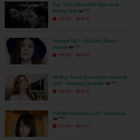
Top 15 Bản Nhạc EDM Nghe Hoài
4291
Không Chán
-
1/26/2021
40:00
Mixtape 2021 - Xập Xình (Deep +
4637
House)
-
1/25/2021
43:00
LK Nhạc Trung Quốc Remix Hay Nhất
6521
2021 - Nonstop China Mix
-
1/24/2021
40:00
Việt Mix Dj Nonstop 2021 Vinahouse
6189
-
1/23/2021
41:07