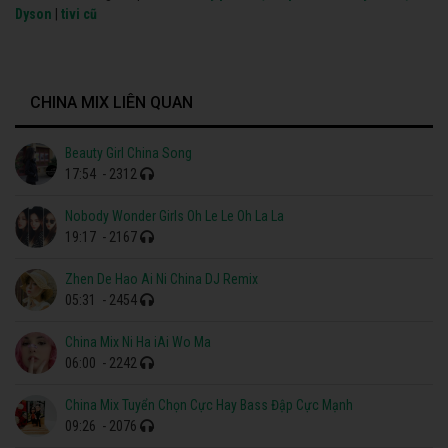
Dyson
|
tivi cũ
CHINA MIX LIÊN QUAN
Beauty Girl China Song
17:54
- 2312
Nobody Wonder Girls Oh Le Le Oh La La
19:17
- 2167
Zhen De Hao Ai Ni China DJ Remix
05:31
- 2454
China Mix Ni Ha iAi Wo Ma
06:00
- 2242
China Mix Tuyển Chọn Cực Hay Bass Đập Cực Mạnh
09:26
- 2076