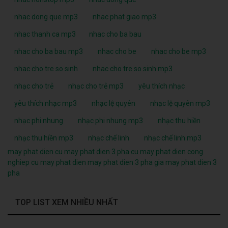
nhac dong que mp3
nhac phat giao mp3
nhac thanh ca mp3
nhac cho ba bau
nhac cho ba bau mp3
nhac cho be
nhac cho be mp3
nhac cho tre so sinh
nhac cho tre so sinh mp3
nhạc cho trẻ
nhạc cho trẻ mp3
yêu thích nhạc
yêu thích nhạc mp3
nhạc lệ quyên
nhạc lệ quyên mp3
nhạc phi nhung
nhạc phi nhung mp3
nhạc thu hiền
nhạc thu hiền mp3
nhạc chế linh
nhạc chế linh mp3
may phat dien cu
may phat dien 3 pha cu
may phat dien cong
nghiep cu
may phat dien
may phat dien 3 pha
gia may phat dien 3
pha
TOP LIST XEM NHIỀU NHẤT