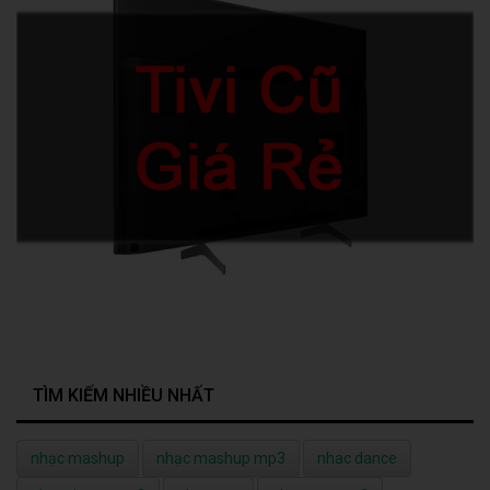
TÌM KIẾM NHIỀU NHẤT
nhạc mashup
nhạc mashup mp3
nhac dance