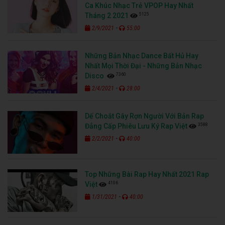
Ca Khúc Nhạc Trẻ VPOP Hay Nhất
5125
Tháng 2 2021
-
2/9/2021
55:00
Những Bản Nhạc Dance Bất Hủ Hay
Nhất Mọi Thời Đại - Những Bản Nhạc
7360
Disco
-
2/4/2021
28:00
Dế Choắt Gây Rợn Người Với Bản Rap
3588
Đẳng Cấp Phiêu Lưu Ký Rap Việt
-
2/2/2021
40:00
Top Những Bài Rap Hay Nhất 2021 Rap
4106
Việt
-
1/31/2021
40:00