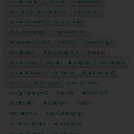
nhac dance mp3
nhac san
nhac san mp3
nhac song
nhac song mp3
nhac nonstop
nhac nonstop mp3
nhac viet remix
nhac viet remix mp3
nonstop viet mix
nonstop viet mix mp3
china mix
china mix mp3
nhac dubstep
nhac dubstep mp3
nhac edm
nhac edm mp3
nhac dj
nhac dj mp3
nhac beatbox
nhac beatbox mp3
nhac house
nhac house mp3
nhac rap
nhac rap mp3
nhạc quê hương
nhạc quê hương mp3
nhạc lofi
nhạc lofi mp3
nhac the hinh
nhac tap gym
the hinh
nhac vang mp3
nhac vu truong mp3
nhac thon que mp3
nhac song mp3
nhac nonstop mp3
nhac dong que