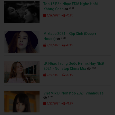
Top 15 Bản Nhạc EDM Nghe Hoài
4301
Không Chán
-
1/26/2021
40:00
Mixtape 2021 - Xập Xình (Deep +
4644
House)
-
1/25/2021
43:00
LK Nhạc Trung Quốc Remix Hay Nhất
6528
2021 - Nonstop China Mix
-
1/24/2021
40:00
Việt Mix Dj Nonstop 2021 Vinahouse
6194
-
1/23/2021
41:07