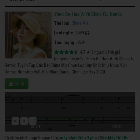
Zhen De Hao Ai Ni China DJ Remix
Thể loại:
China Mix
Lượt nghe:
2459
Thời lượng:
05:31
4,7
★
3
người đánh giá
(nhacdance.net) - Zhen De Hao Ai Ni China DJ
Remix. Tuyển Tập Các Bài China Mix Chọn Lọc Hay Nhất Như Nhạc Việt
Remix, Nonstop Việt Mix, Nhạc Dance Chọn Lọc Hay 2020.
Tải về
00:01
05:31
Từ khóa nhiều người quan tâm:
máy phát điện 3 pha
|
Sửa Máy Hút Bụi