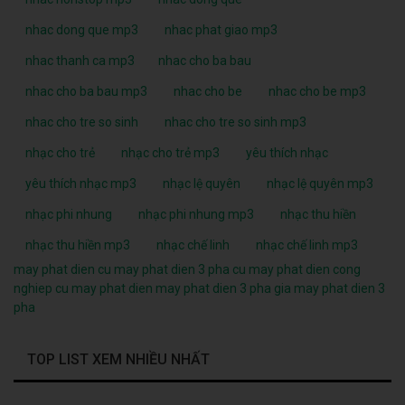
nhac dong que mp3
nhac phat giao mp3
nhac thanh ca mp3
nhac cho ba bau
nhac cho ba bau mp3
nhac cho be
nhac cho be mp3
nhac cho tre so sinh
nhac cho tre so sinh mp3
nhạc cho trẻ
nhạc cho trẻ mp3
yêu thích nhạc
yêu thích nhạc mp3
nhạc lệ quyên
nhạc lệ quyên mp3
nhạc phi nhung
nhạc phi nhung mp3
nhạc thu hiền
nhạc thu hiền mp3
nhạc chế linh
nhạc chế linh mp3
may phat dien cu
may phat dien 3 pha cu
may phat dien cong
nghiep cu
may phat dien
may phat dien 3 pha
gia may phat dien 3
pha
TOP LIST XEM NHIỀU NHẤT