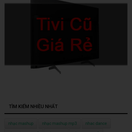
TÌM KIẾM NHIỀU NHẤT
nhạc mashup
nhạc mashup mp3
nhac dance