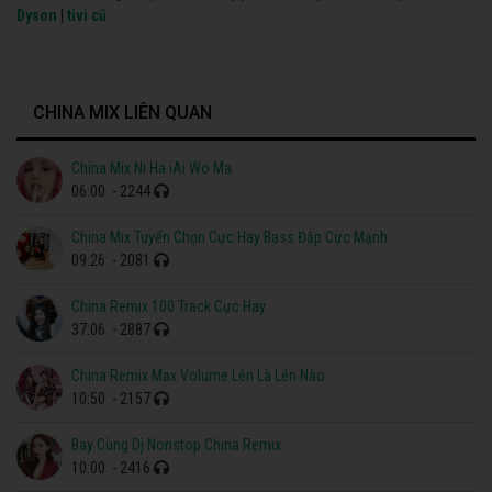
Dyson
|
tivi cũ
CHINA MIX LIÊN QUAN
China Mix Ni Ha iAi Wo Ma
06:00
- 2244
China Mix Tuyển Chọn Cực Hay Bass Đập Cực Mạnh
09:26
- 2081
China Remix 100 Track Cực Hay
37:06
- 2887
China Remix Max Volume Lên Là Lên Nào
10:50
- 2157
Bay Cùng Dj Nonstop China Remix
10:00
- 2416