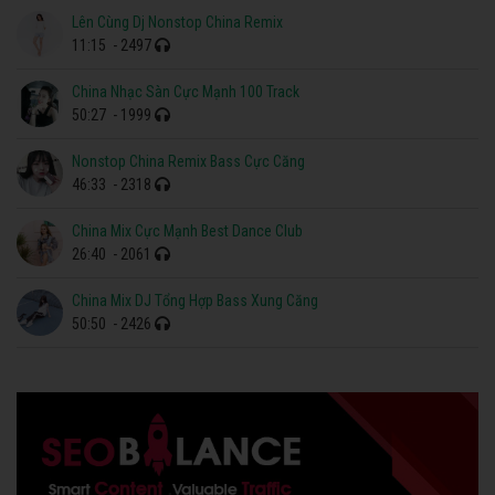
Lên Cùng Dj Nonstop China Remix
11:15
- 2497
China Nhạc Sàn Cực Mạnh 100 Track
50:27
- 1999
Nonstop China Remix Bass Cực Căng
46:33
- 2318
China Mix Cực Mạnh Best Dance Club
26:40
- 2061
China Mix DJ Tổng Hợp Bass Xung Căng
50:50
- 2426