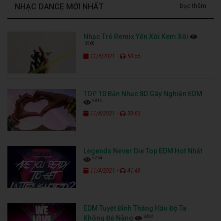
NHẠC DANCE MỚI NHẤT
Đọc thêm
Nhạc Trẻ Remix Yến Xôi Kem Xôi
3568
-
11/4/2021
50:55
TOP 10 Bản Nhạc 8D Gây Nghiện EDM
3815
-
11/4/2021
33:03
Legends Never Die Top EDM Hot Nhất
3264
-
11/4/2021
41:49
EDM Tuyệt Đỉnh Thằng Hầu Độ Ta
3492
Không Độ Nàng