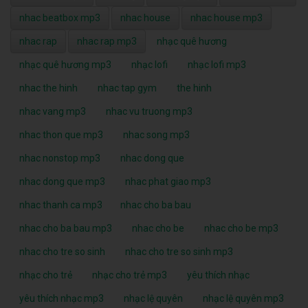
nhac beatbox mp3
nhac house
nhac house mp3
nhac rap
nhac rap mp3
nhạc quê hương
nhạc quê hương mp3
nhạc lofi
nhạc lofi mp3
nhac the hinh
nhac tap gym
the hinh
nhac vang mp3
nhac vu truong mp3
nhac thon que mp3
nhac song mp3
nhac nonstop mp3
nhac dong que
nhac dong que mp3
nhac phat giao mp3
nhac thanh ca mp3
nhac cho ba bau
nhac cho ba bau mp3
nhac cho be
nhac cho be mp3
nhac cho tre so sinh
nhac cho tre so sinh mp3
nhạc cho trẻ
nhạc cho trẻ mp3
yêu thích nhạc
yêu thích nhạc mp3
nhạc lệ quyên
nhạc lệ quyên mp3