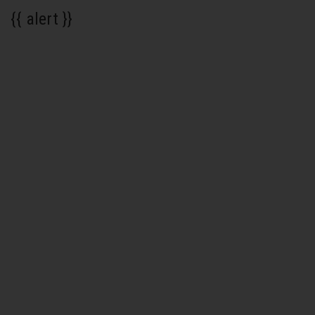
{{ alert }}