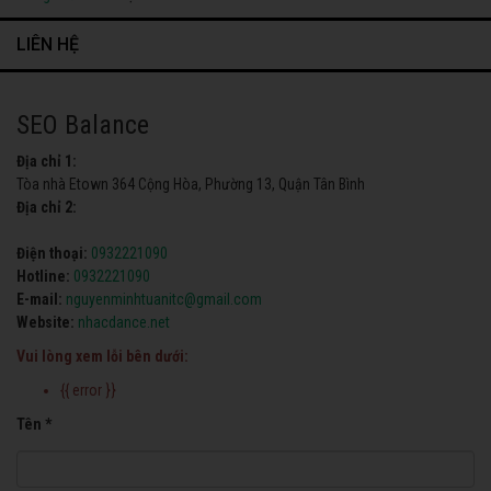
LIÊN HỆ
SEO Balance
Địa chỉ 1:
Tòa nhà Etown 364 Cộng Hòa, Phường 13, Quận Tân Bình
Địa chỉ 2:
Điện thoại:
0932221090
Hotline:
0932221090
E-mail:
nguyenminhtuanitc@gmail.com
Website:
nhacdance.net
Vui lòng xem lỗi bên dưới:
{{ error }}
Tên *