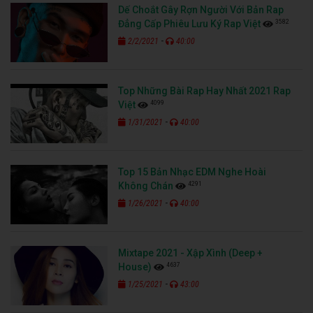
Dế Choắt Gây Rợn Người Với Bản Rap
3582
Đẳng Cấp Phiêu Lưu Ký Rap Việt
-
2/2/2021
40:00
Top Những Bài Rap Hay Nhất 2021 Rap
4099
Việt
-
1/31/2021
40:00
Top 15 Bản Nhạc EDM Nghe Hoài
4291
Không Chán
-
1/26/2021
40:00
Mixtape 2021 - Xập Xình (Deep +
4637
House)
-
1/25/2021
43:00