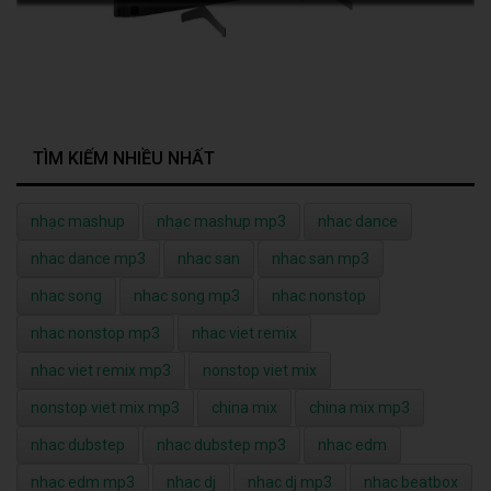
TÌM KIẾM NHIỀU NHẤT
nhạc mashup
nhạc mashup mp3
nhac dance
nhac dance mp3
nhac san
nhac san mp3
nhac song
nhac song mp3
nhac nonstop
nhac nonstop mp3
nhac viet remix
nhac viet remix mp3
nonstop viet mix
nonstop viet mix mp3
china mix
china mix mp3
nhac dubstep
nhac dubstep mp3
nhac edm
nhac edm mp3
nhac dj
nhac dj mp3
nhac beatbox