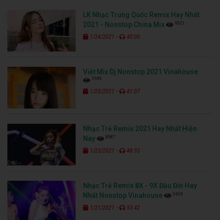
LK Nhạc Trung Quốc Remix Hay Nhất
6521
2021 - Nonstop China Mix
-
1/24/2021
40:00
Việt Mix Dj Nonstop 2021 Vinahouse
6189
-
1/23/2021
41:07
Nhạc Trẻ Remix 2021 Hay Nhất Hiện
8987
Nay
-
1/23/2021
48:35
Nhạc Trẻ Remix 8X - 9X Đầu Đời Hay
5636
Nhất Nonstop Vinahouse
-
1/21/2021
53:42