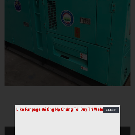
Like Fanpage Để Ủng Hộ Chúng Tôi Duy Trì Website