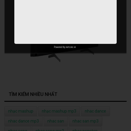
Powered by
netcore.vn
TÌM KIẾM NHIỀU NHẤT
nhạc mashup
nhạc mashup mp3
nhac dance
nhac dance mp3
nhac san
nhac san mp3
nhac song
nhac song mp3
nhac nonstop