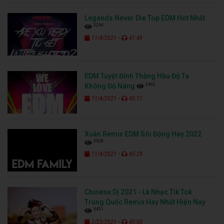
Legends Never Die Top EDM Hot Nhất
3264
-
11/4/2021
41:49
EDM Tuyệt Đỉnh Thằng Hầu Độ Ta
3492
Không Độ Nàng
-
11/4/2021
45:11
Xuân Remix EDM Sôi Động Hay 2022
3928
-
11/4/2021
45:29
Chinese Dj 2021 - Lk Nhạc Tik Tok
Trung Quốc Remix Hay Nhất Hiện Nay
6451
-
2/23/2021
40:00