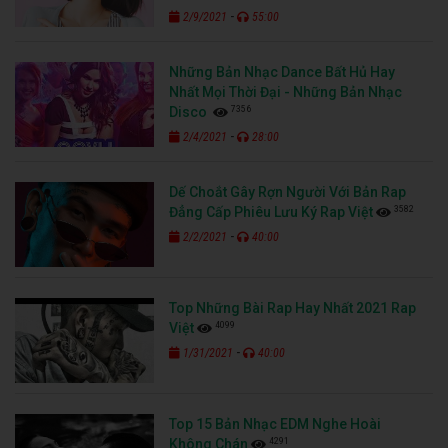
-
2/9/2021
55:00
Những Bản Nhạc Dance Bất Hủ Hay
Nhất Mọi Thời Đại - Những Bản Nhạc
7356
Disco
-
2/4/2021
28:00
Dế Choắt Gây Rợn Người Với Bản Rap
3582
Đẳng Cấp Phiêu Lưu Ký Rap Việt
-
2/2/2021
40:00
Top Những Bài Rap Hay Nhất 2021 Rap
4099
Việt
-
1/31/2021
40:00
Top 15 Bản Nhạc EDM Nghe Hoài
4291
Không Chán