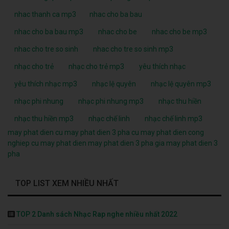
nhac thanh ca mp3
nhac cho ba bau
nhac cho ba bau mp3
nhac cho be
nhac cho be mp3
nhac cho tre so sinh
nhac cho tre so sinh mp3
nhạc cho trẻ
nhạc cho trẻ mp3
yêu thích nhạc
yêu thích nhạc mp3
nhạc lệ quyên
nhạc lệ quyên mp3
nhạc phi nhung
nhạc phi nhung mp3
nhạc thu hiền
nhạc thu hiền mp3
nhạc chế linh
nhạc chế linh mp3
may phat dien cu
may phat dien 3 pha cu
may phat dien cong
nghiep cu
may phat dien
may phat dien 3 pha
gia may phat dien 3
pha
TOP LIST XEM NHIỀU NHẤT
TOP 2 Danh sách Nhạc Rap nghe nhiều nhất 2022