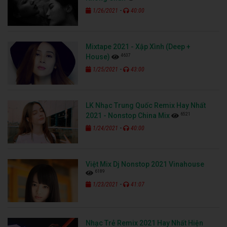
-
1/26/2021
40:00
Mixtape 2021 - Xập Xình (Deep +
4637
House)
-
1/25/2021
43:00
LK Nhạc Trung Quốc Remix Hay Nhất
6521
2021 - Nonstop China Mix
-
1/24/2021
40:00
Việt Mix Dj Nonstop 2021 Vinahouse
6189
-
1/23/2021
41:07
Nhạc Trẻ Remix 2021 Hay Nhất Hiện