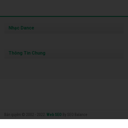
Nhạc Dance
Thông Tin Chung
Bản quyền © 2002 - 2022.
Web SEO
By SEO Balance