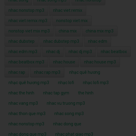
nhac nonstop mp3
nhac viet remix
nhac viet remix mp3
nonstop viet mix
nonstop viet mix mp3
china mix
china mix mp3
nhac dubstep
nhac dubstep mp3
nhac edm
nhac edm mp3
nhac dj
nhac dj mp3
nhac beatbox
nhac beatbox mp3
nhac house
nhac house mp3
nhac rap
nhac rap mp3
nhạc quê hương
nhạc quê hương mp3
nhạc lofi
nhạc lofi mp3
nhac the hinh
nhac tap gym
the hinh
nhac vang mp3
nhac vu truong mp3
nhac thon que mp3
nhac song mp3
nhac nonstop mp3
nhac dong que
nhac dong que mp3
nhac phat giao mp3