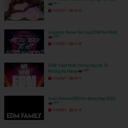
3811
-
11/4/2021
33:03
Legends Never Die Top EDM Hot Nhất
3260
-
11/4/2021
41:49
EDM Tuyệt Đỉnh Thằng Hầu Độ Ta
3489
Không Độ Nàng
-
11/4/2021
45:11
Xuân Remix EDM Sôi Động Hay 2022
3924
-
11/4/2021
45:29