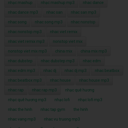
nhạc mashup
nhạc mashup mp3
nhac dance
nhac dance mp3
nhac san
nhac san mp3
nhac song
nhac song mp3
nhac nonstop
nhac nonstop mp3
nhac viet remix
nhac viet remix mp3
nonstop viet mix
nonstop viet mix mp3
china mix
china mix mp3
nhac dubstep
nhac dubstep mp3
nhac edm
nhac edm mp3
nhac dj
nhac dj mp3
nhac beatbox
nhac beatbox mp3
nhac house
nhac house mp3
nhac rap
nhac rap mp3
nhạc quê hương
nhạc quê hương mp3
nhạc lofi
nhạc lofi mp3
nhac the hinh
nhac tap gym
the hinh
nhac vang mp3
nhac vu truong mp3