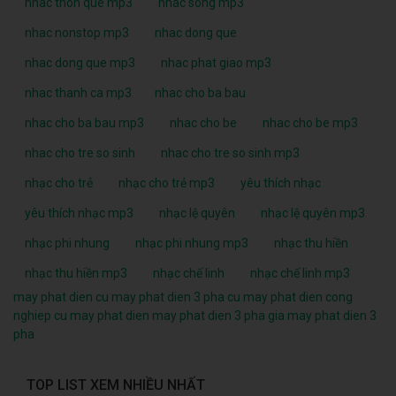
nhac thon que mp3
nhac song mp3
nhac nonstop mp3
nhac dong que
nhac dong que mp3
nhac phat giao mp3
nhac thanh ca mp3
nhac cho ba bau
nhac cho ba bau mp3
nhac cho be
nhac cho be mp3
nhac cho tre so sinh
nhac cho tre so sinh mp3
nhạc cho trẻ
nhạc cho trẻ mp3
yêu thích nhạc
yêu thích nhạc mp3
nhạc lệ quyên
nhạc lệ quyên mp3
nhạc phi nhung
nhạc phi nhung mp3
nhạc thu hiền
nhạc thu hiền mp3
nhạc chế linh
nhạc chế linh mp3
may phat dien cu
may phat dien 3 pha cu
may phat dien cong
nghiep cu
may phat dien
may phat dien 3 pha
gia may phat dien 3
pha
TOP LIST XEM NHIỀU NHẤT