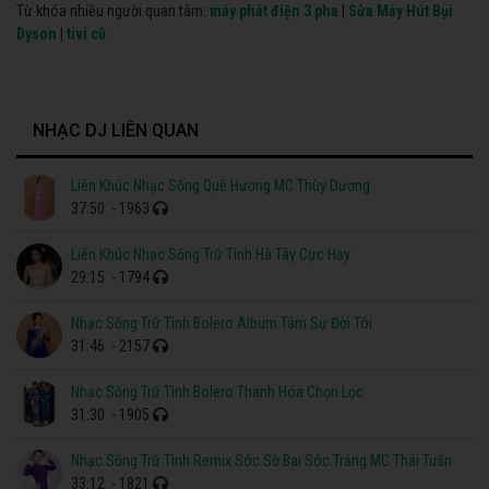
Từ khóa nhiều người quan tâm:
máy phát điện 3 pha
|
Sửa Máy Hút Bụi
Dyson
|
tivi cũ
NHẠC DJ LIÊN QUAN
Liên Khúc Nhạc Sống Quê Hương MC Thùy Dương
37:50
- 1963
Liên Khúc Nhạc Sống Trữ Tình Hà Tây Cực Hay
29:15
- 1794
Nhạc Sống Trữ Tình Bolero Album Tâm Sự Đời Tôi
31:46
- 2157
Nhạc Sống Trữ Tình Bolero Thanh Hóa Chọn Lọc
31:30
- 1905
Nhạc Sống Trữ Tình Remix Sóc Sờ Bai Sóc Trăng MC Thái Tuấn
33:12
- 1821