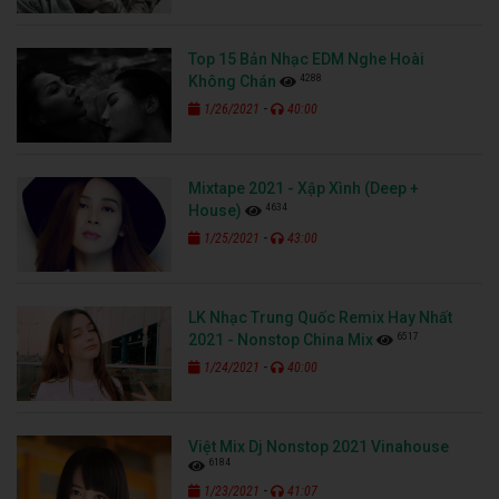
Top 15 Bản Nhạc EDM Nghe Hoài
4288
Không Chán
-
1/26/2021
40:00
Mixtape 2021 - Xập Xình (Deep +
4634
House)
-
1/25/2021
43:00
LK Nhạc Trung Quốc Remix Hay Nhất
6517
2021 - Nonstop China Mix
-
1/24/2021
40:00
Việt Mix Dj Nonstop 2021 Vinahouse
6184
-
1/23/2021
41:07