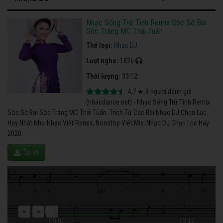
Nhạc Sống Trữ Tình Remix Sóc Sờ Bai
Sóc Trăng MC Thái Tuấn
Thể loại:
Nhạc DJ
Lượt nghe:
1826
Thời lượng:
33:12
4,7
★
3
người đánh giá
(nhacdance.net) - Nhạc Sống Trữ Tình Remix
Sóc Sờ Bai Sóc Trăng MC Thái Tuấn. Trích Từ Các Bài Nhạc DJ Chọn Lọc
Hay Nhất Như Nhạc Việt Remix, Nonstop Việt Mix, Nhạc DJ Chọn Lọc Hay
2020.
Tải về
00:01
33:12