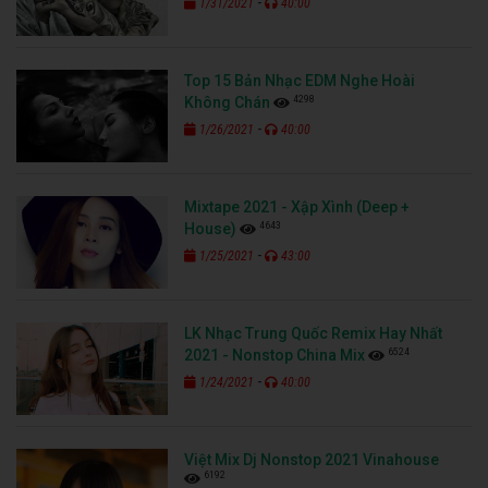
-
1/31/2021
40:00
Top 15 Bản Nhạc EDM Nghe Hoài
4298
Không Chán
-
1/26/2021
40:00
Mixtape 2021 - Xập Xình (Deep +
4643
House)
-
1/25/2021
43:00
LK Nhạc Trung Quốc Remix Hay Nhất
6524
2021 - Nonstop China Mix
-
1/24/2021
40:00
Việt Mix Dj Nonstop 2021 Vinahouse
6192