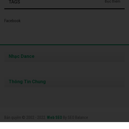
TAGS
Đọc thêm
Facebook
Nhạc Dance
Thông Tin Chung
Bản quyền © 2002 - 2022.
Web SEO
By SEO Balance