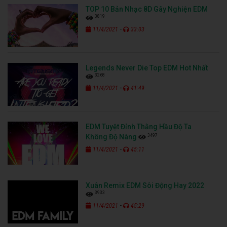
TOP 10 Bản Nhạc 8D Gây Nghiện EDM
3819
-
11/4/2021
33:03
Legends Never Die Top EDM Hot Nhất
3268
-
11/4/2021
41:49
EDM Tuyệt Đỉnh Thằng Hầu Độ Ta
3497
Không Độ Nàng
-
11/4/2021
45:11
Xuân Remix EDM Sôi Động Hay 2022
3933
-
11/4/2021
45:29