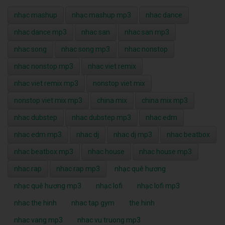
nhạc mashup
nhạc mashup mp3
nhac dance
nhac dance mp3
nhac san
nhac san mp3
nhac song
nhac song mp3
nhac nonstop
nhac nonstop mp3
nhac viet remix
nhac viet remix mp3
nonstop viet mix
nonstop viet mix mp3
china mix
china mix mp3
nhac dubstep
nhac dubstep mp3
nhac edm
nhac edm mp3
nhac dj
nhac dj mp3
nhac beatbox
nhac beatbox mp3
nhac house
nhac house mp3
nhac rap
nhac rap mp3
nhạc quê hương
nhạc quê hương mp3
nhạc lofi
nhạc lofi mp3
nhac the hinh
nhac tap gym
the hinh
nhac vang mp3
nhac vu truong mp3