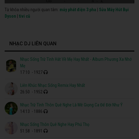
Từ khóa nhiều người quan tâm:
máy phát điện 3 pha
|
Sửa Máy Hút Bụi
Dyson
|
tivi cũ
NHẠC DJ LIÊN QUAN
Nhạc Sống Trữ Tình Hát Về Mẹ Hay Nhất - Album Phương Xa Nhớ
Mẹ
17:10
- 1927
Liên Khúc Nhạc Sống Remix Hay Nhất
26:50
- 1952
Nhạc Trữ Tình Thôn Quê Nghe Là Mê Giọng Ca Để Đời Như Ý
14:13
- 1886
Nhạc Sống Thôn Quê Nghe Hay Phú Thọ
51:58
- 1891