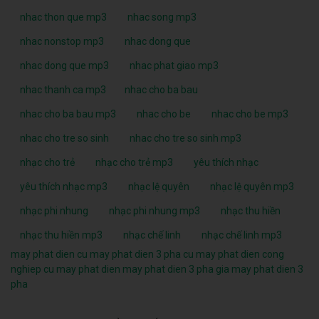
nhac thon que mp3
nhac song mp3
nhac nonstop mp3
nhac dong que
nhac dong que mp3
nhac phat giao mp3
nhac thanh ca mp3
nhac cho ba bau
nhac cho ba bau mp3
nhac cho be
nhac cho be mp3
nhac cho tre so sinh
nhac cho tre so sinh mp3
nhạc cho trẻ
nhạc cho trẻ mp3
yêu thích nhạc
yêu thích nhạc mp3
nhạc lệ quyên
nhạc lệ quyên mp3
nhạc phi nhung
nhạc phi nhung mp3
nhạc thu hiền
nhạc thu hiền mp3
nhạc chế linh
nhạc chế linh mp3
may phat dien cu
may phat dien 3 pha cu
may phat dien cong
nghiep cu
may phat dien
may phat dien 3 pha
gia may phat dien 3
pha