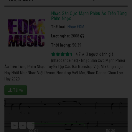
Nhạc Sàn Cực Mạnh Phiêu Ảo Trên Từng
Phím Nhạc
Thể loại:
Nhạc EDM
Lượt nghe:
2008
Thời lượng:
50:39
4,7
★
3
người đánh giá
(nhacdance.net) - Nhạc Sàn Cực Mạnh Phiêu
Ảo Trên Từng Phím Nhạc. Tuyển Tập Các Bài Nonstop Việt Mix Chọn Lọc
Hay Nhất Như Nhạc Việt Remix, Nonstop Việt Mix, Nhạc Dance Chọn Lọc
Hay 2020.
Tải về
00:01
50:39