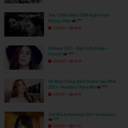
Top 15 Bản Nhạc EDM Nghe Hoài
4301
Không Chán
-
1/26/2021
40:00
Mixtape 2021 - Xập Xình (Deep +
4644
House)
-
1/25/2021
43:00
LK Nhạc Trung Quốc Remix Hay Nhất
6528
2021 - Nonstop China Mix
-
1/24/2021
40:00
Việt Mix Dj Nonstop 2021 Vinahouse
6194
-
1/23/2021
41:07