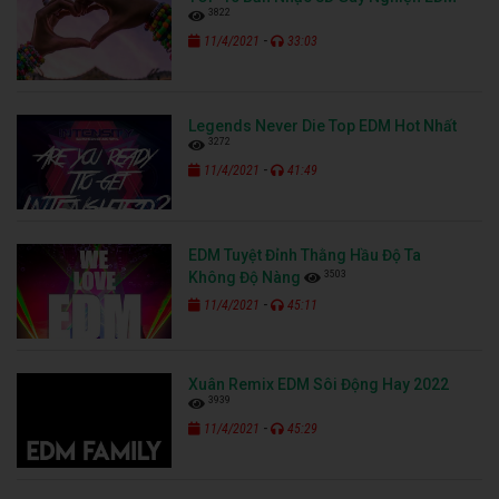
3822
-
11/4/2021
33:03
Legends Never Die Top EDM Hot Nhất
3272
-
11/4/2021
41:49
EDM Tuyệt Đỉnh Thằng Hầu Độ Ta
3503
Không Độ Nàng
-
11/4/2021
45:11
Xuân Remix EDM Sôi Động Hay 2022
3939
-
11/4/2021
45:29