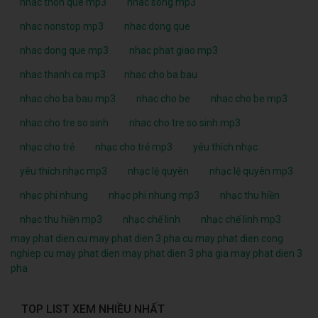
nhac thon que mp3
nhac song mp3
nhac nonstop mp3
nhac dong que
nhac dong que mp3
nhac phat giao mp3
nhac thanh ca mp3
nhac cho ba bau
nhac cho ba bau mp3
nhac cho be
nhac cho be mp3
nhac cho tre so sinh
nhac cho tre so sinh mp3
nhạc cho trẻ
nhạc cho trẻ mp3
yêu thích nhạc
yêu thích nhạc mp3
nhạc lệ quyên
nhạc lệ quyên mp3
nhạc phi nhung
nhạc phi nhung mp3
nhạc thu hiền
nhạc thu hiền mp3
nhạc chế linh
nhạc chế linh mp3
may phat dien cu
may phat dien 3 pha cu
may phat dien cong
nghiep cu
may phat dien
may phat dien 3 pha
gia may phat dien 3
pha
TOP LIST XEM NHIỀU NHẤT