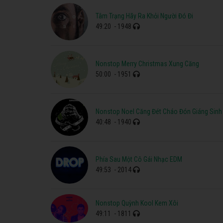
Tâm Trạng Hãy Ra Khỏi Người Đó Đi
49:20
- 1948
Nonstop Merry Christmas Xung Căng
50:00
- 1951
Nonstop Noel Căng Đét Cháo Đón Giáng Sinh
40:48
- 1940
Phía Sau Một Cô Gái Nhạc EDM
49:53
- 2014
Nonstop Quỳnh Kool Kem Xôi
49:11
- 1811