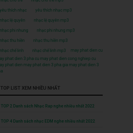
yêu thích nhạc
yêu thích nhạc mp3
nhạc lệ quyên
nhạc lệ quyên mp3
nhạc phi nhung
nhạc phi nhung mp3
nhạc thu hiền
nhạc thu hiền mp3
may phat dien cu
nhạc chế linh
nhạc chế linh mp3
y phat dien 3 pha cu
may phat dien cong nghiep cu
y phat dien
may phat dien 3 pha
gia may phat dien 3
ha
TOP LIST XEM NHIỀU NHẤT
TOP 2 Danh sách Nhạc Rap nghe nhiều nhất 2022
TOP 4 Danh sách nhạc EDM nghe nhiều nhất 2022