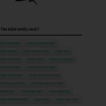
TÌM KIẾM NHIỀU NHẤT
nhạc mashup
nhạc mashup mp3
nhac dance
nhac dance mp3
nhac san
nhac san mp3
nhac song
nhac song mp3
nhac nonstop
nhac nonstop mp3
nhac viet remix
nhac viet remix mp3
nonstop viet mix
nonstop viet mix mp3
china mix
china mix mp3
nhac dubstep
nhac dubstep mp3
nhac edm
nhac edm mp3