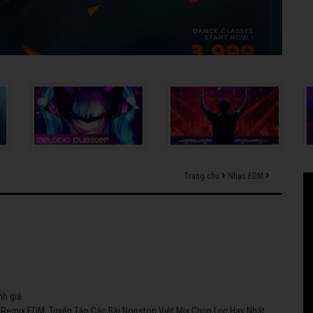
Trang chủ
Nhạc EDM
nh giá
 Remix EDM. Tuyển Tập Các Bài Nonstop Việt Mix Chọn Lọc Hay Nhất