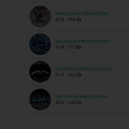
Những Bản Nhạc EDM Gây Nghiện
49:42
- 2446
Siêu Căng Quẩy Mừng Giáng Sinh
51:44
- 1717
Sing My Song Tuyển Chọn Hàng Hot
51:29
- 1827
Tình Yêu Xoay Xoay Vicky Remix
49:55
- 1685