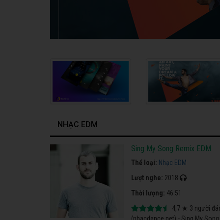
NHẠC EDM
Sing My Song Remix EDM
Thể loại:
Nhạc EDM
Lượt nghe:
2018
Thời lượng:
46:51
4,7
★
3
người đá
(nhacdance.net) - Sing My Song