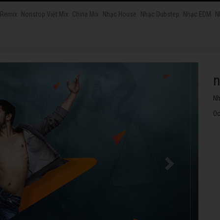
 Remix
Nonstop Việt Mix
China Mix
Nhạc House
Nhạc Dubstep
Nhạc EDM
N
n
Nh
Oc