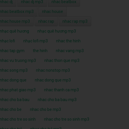
nhac dj
nhac dj mp3
nhac beatbox
nhac beatbox mp3
nhac house
nhac house mp3
nhac rap
nhac rap mp3
nhạc quê hương
nhạc quê hương mp3
nhạc lofi
nhạc lofi mp3
nhac the hinh
nhac tap gym
the hinh
nhac vang mp3
nhac vu truong mp3
nhac thon que mp3
nhac song mp3
nhac nonstop mp3
nhac dong que
nhac dong que mp3
nhac phat giao mp3
nhac thanh ca mp3
nhac cho ba bau
nhac cho ba bau mp3
nhac cho be
nhac cho be mp3
nhac cho tre so sinh
nhac cho tre so sinh mp3
nhạc cho trẻ
nhạc cho trẻ mp3