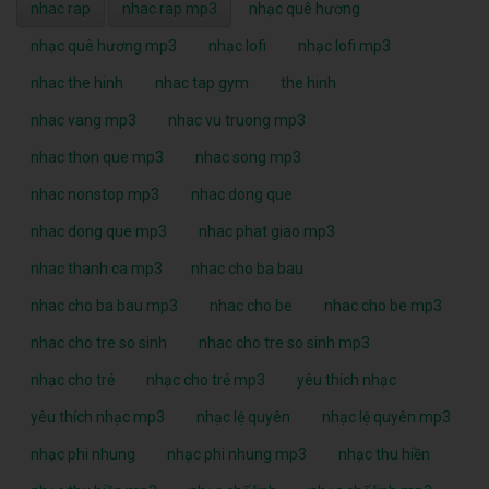
nhac rap
nhac rap mp3
nhạc quê hương
nhạc quê hương mp3
nhạc lofi
nhạc lofi mp3
nhac the hinh
nhac tap gym
the hinh
nhac vang mp3
nhac vu truong mp3
nhac thon que mp3
nhac song mp3
nhac nonstop mp3
nhac dong que
nhac dong que mp3
nhac phat giao mp3
nhac thanh ca mp3
nhac cho ba bau
nhac cho ba bau mp3
nhac cho be
nhac cho be mp3
nhac cho tre so sinh
nhac cho tre so sinh mp3
nhạc cho trẻ
nhạc cho trẻ mp3
yêu thích nhạc
yêu thích nhạc mp3
nhạc lệ quyên
nhạc lệ quyên mp3
nhạc phi nhung
nhạc phi nhung mp3
nhạc thu hiền