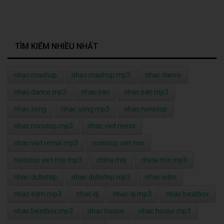
TÌM KIẾM NHIỀU NHẤT
nhạc mashup
nhạc mashup mp3
nhac dance
nhac dance mp3
nhac san
nhac san mp3
nhac song
nhac song mp3
nhac nonstop
nhac nonstop mp3
nhac viet remix
nhac viet remix mp3
nonstop viet mix
nonstop viet mix mp3
china mix
china mix mp3
nhac dubstep
nhac dubstep mp3
nhac edm
nhac edm mp3
nhac dj
nhac dj mp3
nhac beatbox
nhac beatbox mp3
nhac house
nhac house mp3