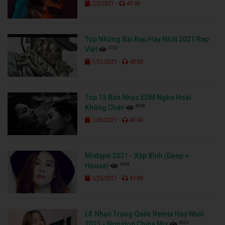
-
2/2/2021
40:00
Top Những Bài Rap Hay Nhất 2021 Rap
4102
Việt
-
1/31/2021
40:00
Top 15 Bản Nhạc EDM Nghe Hoài
4298
Không Chán
-
1/26/2021
40:00
Mixtape 2021 - Xập Xình (Deep +
4643
House)
-
1/25/2021
43:00
LK Nhạc Trung Quốc Remix Hay Nhất
6524
2021 - Nonstop China Mix