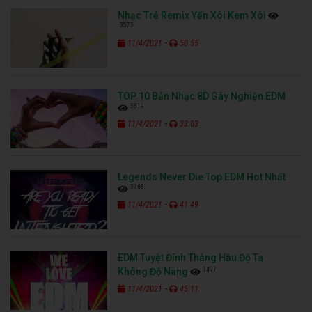
Nhạc Trẻ Remix Yến Xôi Kem Xôi
3573
-
11/4/2021
50:55
TOP 10 Bản Nhạc 8D Gây Nghiện EDM
3819
-
11/4/2021
33:03
Legends Never Die Top EDM Hot Nhất
3268
-
11/4/2021
41:49
EDM Tuyệt Đỉnh Thằng Hầu Độ Ta
3497
Không Độ Nàng
-
11/4/2021
45:11