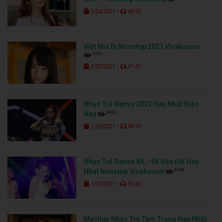
-
1/24/2021
40:00
Việt Mix Dj Nonstop 2021 Vinahouse
6192
-
1/23/2021
41:07
Nhạc Trẻ Remix 2021 Hay Nhất Hiện
8990
Nay
-
1/23/2021
48:35
Nhạc Trẻ Remix 8X - 9X Đầu Đời Hay
5639
Nhất Nonstop Vinahouse
-
1/21/2021
53:42
Mashup Nhạc Trẻ Tâm Trạng Hay Nhất