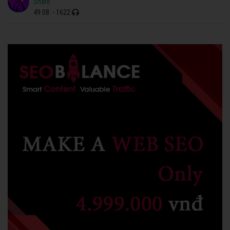
Share
49:08
- 1622