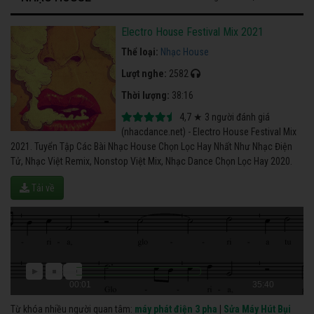
Electro House Festival Mix 2021
Thể loại:
Nhạc House
Lượt nghe:
2582
Thời lượng:
38:16
4,7
★
3
người đánh giá
(nhacdance.net) - Electro House Festival Mix
2021. Tuyển Tập Các Bài Nhạc House Chọn Lọc Hay Nhất Như Nhạc Điện
Tử, Nhạc Việt Remix, Nonstop Việt Mix, Nhạc Dance Chọn Lọc Hay 2020.
Tải về
00:01
35:40
Từ khóa nhiều người quan tâm:
máy phát điện 3 pha
|
Sửa Máy Hút Bụi