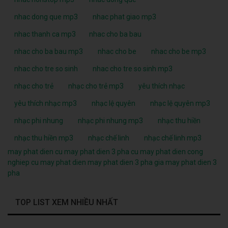
nhac dong que mp3
nhac phat giao mp3
nhac thanh ca mp3
nhac cho ba bau
nhac cho ba bau mp3
nhac cho be
nhac cho be mp3
nhac cho tre so sinh
nhac cho tre so sinh mp3
nhạc cho trẻ
nhạc cho trẻ mp3
yêu thích nhạc
yêu thích nhạc mp3
nhạc lệ quyên
nhạc lệ quyên mp3
nhạc phi nhung
nhạc phi nhung mp3
nhạc thu hiền
nhạc thu hiền mp3
nhạc chế linh
nhạc chế linh mp3
may phat dien cu
may phat dien 3 pha cu
may phat dien cong
nghiep cu
may phat dien
may phat dien 3 pha
gia may phat dien 3
pha
TOP LIST XEM NHIỀU NHẤT