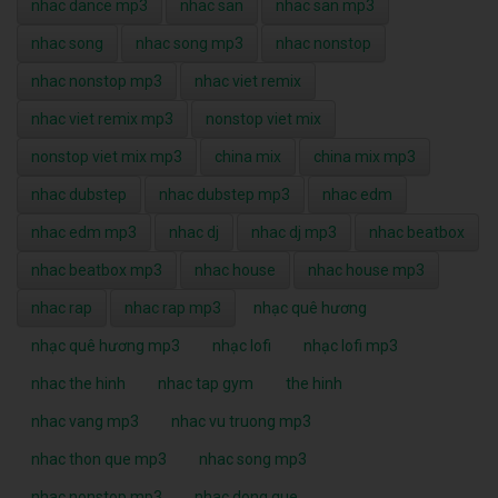
nhac dance mp3
nhac san
nhac san mp3
nhac song
nhac song mp3
nhac nonstop
nhac nonstop mp3
nhac viet remix
nhac viet remix mp3
nonstop viet mix
nonstop viet mix mp3
china mix
china mix mp3
nhac dubstep
nhac dubstep mp3
nhac edm
nhac edm mp3
nhac dj
nhac dj mp3
nhac beatbox
nhac beatbox mp3
nhac house
nhac house mp3
nhac rap
nhac rap mp3
nhạc quê hương
nhạc quê hương mp3
nhạc lofi
nhạc lofi mp3
nhac the hinh
nhac tap gym
the hinh
nhac vang mp3
nhac vu truong mp3
nhac thon que mp3
nhac song mp3
nhac nonstop mp3
nhac dong que