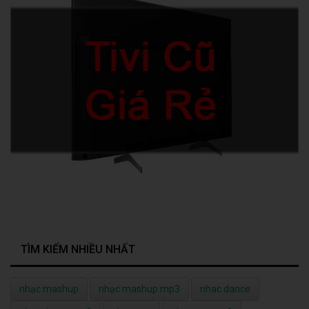
TÌM KIẾM NHIỀU NHẤT
nhạc mashup
nhạc mashup mp3
nhac dance