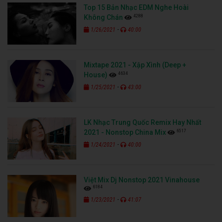
Top 15 Bản Nhạc EDM Nghe Hoài
4288
Không Chán
-
1/26/2021
40:00
Mixtape 2021 - Xập Xình (Deep +
4634
House)
-
1/25/2021
43:00
LK Nhạc Trung Quốc Remix Hay Nhất
6517
2021 - Nonstop China Mix
-
1/24/2021
40:00
Việt Mix Dj Nonstop 2021 Vinahouse
6184
-
1/23/2021
41:07