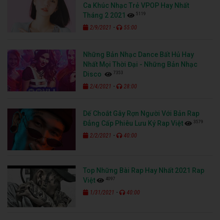
Ca Khúc Nhạc Trẻ VPOP Hay Nhất
5119
Tháng 2 2021
-
2/9/2021
55:00
Những Bản Nhạc Dance Bất Hủ Hay
Nhất Mọi Thời Đại - Những Bản Nhạc
7353
Disco
-
2/4/2021
28:00
Dế Choắt Gây Rợn Người Với Bản Rap
3579
Đẳng Cấp Phiêu Lưu Ký Rap Việt
-
2/2/2021
40:00
Top Những Bài Rap Hay Nhất 2021 Rap
4097
Việt
-
1/31/2021
40:00