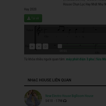
House Chọn Lọc Hay Nhất Như Nh
Hay 2020.
Tải về
00:01
Từ khóa nhiều người quan tâm:
máy phát điện 3 pha
|
Sửa Má
NHẠC HOUSE LIÊN QUAN
New Electro House BigRoom House
54:10
- 1798