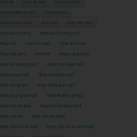
nhac dj
nhac dj mp3
nhac beatbox
nhac beatbox mp3
nhac house
nhac house mp3
nhac rap
nhac rap mp3
nhạc quê hương
nhạc quê hương mp3
nhạc lofi
nhạc lofi mp3
nhac the hinh
nhac tap gym
the hinh
nhac vang mp3
nhac vu truong mp3
nhac thon que mp3
nhac song mp3
nhac nonstop mp3
nhac dong que
nhac dong que mp3
nhac phat giao mp3
nhac thanh ca mp3
nhac cho ba bau
nhac cho ba bau mp3
nhac cho be
nhac cho be mp3
nhac cho tre so sinh
nhac cho tre so sinh mp3
nhạc cho trẻ
nhạc cho trẻ mp3