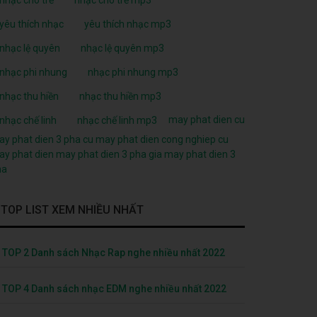
yêu thích nhạc
yêu thích nhạc mp3
nhạc lệ quyên
nhạc lệ quyên mp3
nhạc phi nhung
nhạc phi nhung mp3
nhạc thu hiền
nhạc thu hiền mp3
may phat dien cu
nhạc chế linh
nhạc chế linh mp3
y phat dien 3 pha cu
may phat dien cong nghiep cu
y phat dien
may phat dien 3 pha
gia may phat dien 3
ha
TOP LIST XEM NHIỀU NHẤT
TOP 2 Danh sách Nhạc Rap nghe nhiều nhất 2022
TOP 4 Danh sách nhạc EDM nghe nhiều nhất 2022