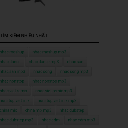
TÌM KIẾM NHIỀU NHẤT
nhạc mashup
nhạc mashup mp3
nhac dance
nhac dance mp3
nhac san
nhac san mp3
nhac song
nhac song mp3
nhac nonstop
nhac nonstop mp3
nhac viet remix
nhac viet remix mp3
nonstop viet mix
nonstop viet mix mp3
china mix
china mix mp3
nhac dubstep
nhac dubstep mp3
nhac edm
nhac edm mp3