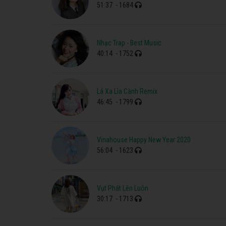
51:37
- 1684
Nhạc Trap - Best Music
40:14
- 1752
Lá Xa Lìa Cành Remix
46:45
- 1799
Vinahouse Happy New Year 2020
56:04
- 1623
Vụt Phát Lên Luôn
30:17
- 1713