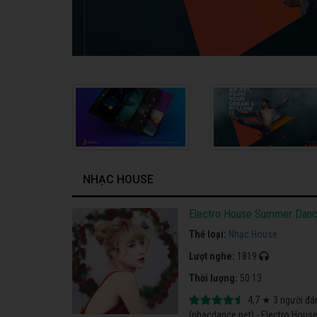
NHẠC HOUSE
Electro House Summer Danc
Thể loại:
Nhạc House
Lượt nghe:
1819
Thời lượng:
50:13
4,7
★
3
người đá
(nhacdance.net) - Electro Hous