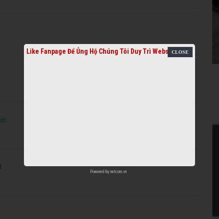
Like Fanpage Để Ủng Hộ Chúng Tôi Duy Trì Website
sic
d
Powered by
netcore.vn