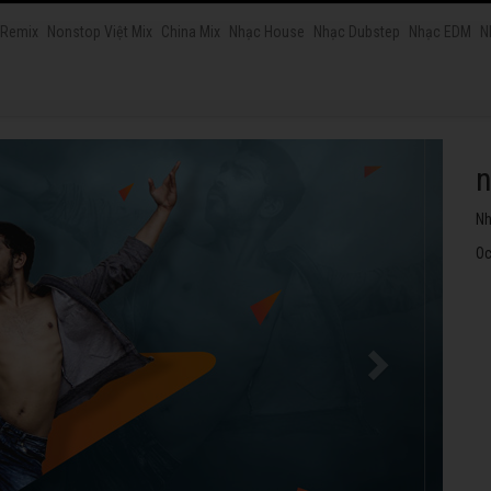
 Remix
Nonstop Việt Mix
China Mix
Nhạc House
Nhạc Dubstep
Nhạc EDM
N
n
Nh
Oc