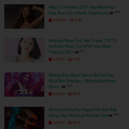
Nhạc Trẻ Remix 2021 Hay Nhất Hiện
4808
Nay, Bass Cực Mạnh, Vinahouse
-
2/15/2021
53:42
Mashup Nhạc Trẻ Tâm Trạng TOP 12
Ca Khúc Nhạc Trẻ VPOP Hay Nhất
5121
Tháng 2 2021
-
2/9/2021
55:00
Những Bản Nhạc Dance Bất Hủ Hay
Nhất Mọi Thời Đại - Những Bản Nhạc
7356
Disco
-
2/4/2021
28:00
Dế Choắt Gây Rợn Người Với Bản Rap
3582
Đẳng Cấp Phiêu Lưu Ký Rap Việt
-
2/2/2021
40:00