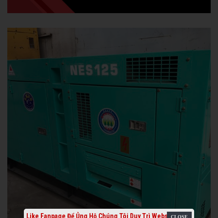
Like Fanpage Để Ủng Hộ Chúng Tôi Duy Trì Website