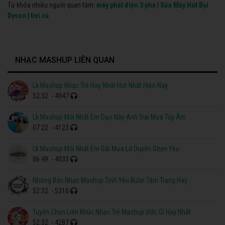
Từ khóa nhiều người quan tâm:
máy phát điện 3 pha
|
Sửa Máy Hút Bụi
Dyson
|
tivi cũ
NHẠC MASHUP LIÊN QUAN
Lk Mashup Nhạc Trẻ Hay Nhất Hot Nhất Hiện Nay
52:32
- 4947
Lk Mashup Mới Nhất Em Dạo Này Anh Trai Mưa Túy Âm
07:22
- 4123
Lk Mashup Mới Nhất Em Gái Mưa Lỡ Duyên Ghen Yêu
06:49
- 4033
Những Bản Nhạc Mashup Tình Yêu Buồn Tâm Trạng Hay
52:32
- 5310
Tuyển Chọn Liên Khúc Nhạc Trẻ Mashup Ước Gì Hay Nhất
52:32
- 4287