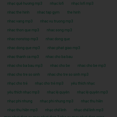
nhạc quê hương mp3
nhạc lofi
nhạc lofi mp3
nhac the hinh
nhac tap gym
the hinh
nhac vang mp3
nhac vu truong mp3
nhac thon que mp3
nhac song mp3
nhac nonstop mp3
nhac dong que
nhac dong que mp3
nhac phat giao mp3
nhac thanh ca mp3
nhac cho ba bau
nhac cho ba bau mp3
nhac cho be
nhac cho be mp3
nhac cho tre so sinh
nhac cho tre so sinh mp3
nhạc cho trẻ
nhạc cho trẻ mp3
yêu thích nhạc
yêu thích nhạc mp3
nhạc lệ quyên
nhạc lệ quyên mp3
nhạc phi nhung
nhạc phi nhung mp3
nhạc thu hiền
nhạc thu hiền mp3
nhạc chế linh
nhạc chế linh mp3
may phat dien cu
may phat dien 3 pha cu
may phat dien cong