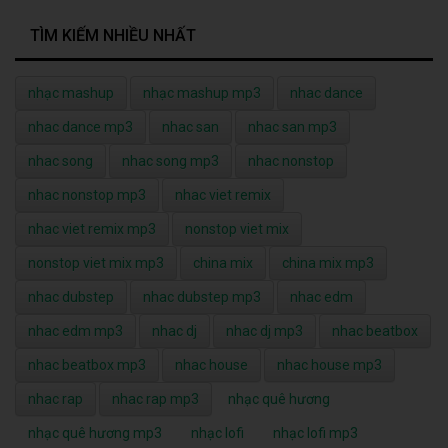
TÌM KIẾM NHIỀU NHẤT
nhạc mashup
nhạc mashup mp3
nhac dance
nhac dance mp3
nhac san
nhac san mp3
nhac song
nhac song mp3
nhac nonstop
nhac nonstop mp3
nhac viet remix
nhac viet remix mp3
nonstop viet mix
nonstop viet mix mp3
china mix
china mix mp3
nhac dubstep
nhac dubstep mp3
nhac edm
nhac edm mp3
nhac dj
nhac dj mp3
nhac beatbox
nhac beatbox mp3
nhac house
nhac house mp3
nhac rap
nhac rap mp3
nhạc quê hương
nhạc quê hương mp3
nhạc lofi
nhạc lofi mp3