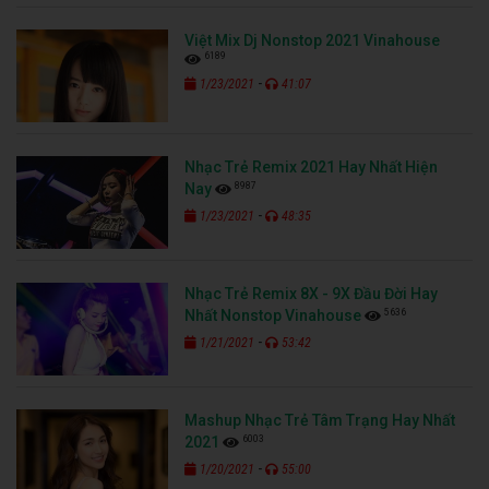
Việt Mix Dj Nonstop 2021 Vinahouse
6189
-
1/23/2021
41:07
Nhạc Trẻ Remix 2021 Hay Nhất Hiện
8987
Nay
-
1/23/2021
48:35
Nhạc Trẻ Remix 8X - 9X Đầu Đời Hay
5636
Nhất Nonstop Vinahouse
-
1/21/2021
53:42
Mashup Nhạc Trẻ Tâm Trạng Hay Nhất
6003
2021
-
1/20/2021
55:00