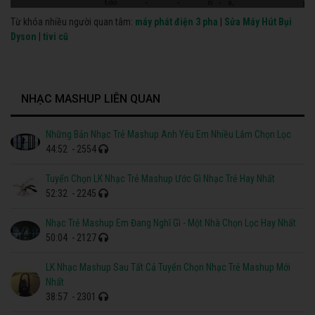
Từ khóa nhiều người quan tâm:
máy phát điện 3 pha
|
Sửa Máy Hút Bụi
Dyson
|
tivi cũ
NHẠC MASHUP LIÊN QUAN
Những Bản Nhạc Trẻ Mashup Anh Yêu Em Nhiều Lắm Chọn Lọc
44:52
- 2554
Tuyển Chọn LK Nhạc Trẻ Mashup Ước Gì Nhạc Trẻ Hay Nhất
52:32
- 2245
Nhạc Trẻ Mashup Em Đang Nghĩ Gì - Một Nhà Chọn Lọc Hay Nhất
50:04
- 2127
LK Nhạc Mashup Sau Tất Cả Tuyển Chọn Nhạc Trẻ Mashup Mới
Nhất
38:57
- 2301