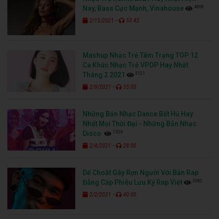
4808
Nay, Bass Cực Mạnh, Vinahouse
-
2/15/2021
53:42
Mashup Nhạc Trẻ Tâm Trạng TOP 12
Ca Khúc Nhạc Trẻ VPOP Hay Nhất
5121
Tháng 2 2021
-
2/9/2021
55:00
Những Bản Nhạc Dance Bất Hủ Hay
Nhất Mọi Thời Đại - Những Bản Nhạc
7356
Disco
-
2/4/2021
28:00
Dế Choắt Gây Rợn Người Với Bản Rap
3582
Đẳng Cấp Phiêu Lưu Ký Rap Việt
-
2/2/2021
40:00