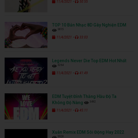
-
11/4/2021
50:55
TOP 10 Bản Nhạc 8D Gây Nghiện EDM
3815
-
11/4/2021
33:03
Legends Never Die Top EDM Hot Nhất
3264
-
11/4/2021
41:49
EDM Tuyệt Đỉnh Thằng Hầu Độ Ta
3492
Không Độ Nàng
-
11/4/2021
45:11
Xuân Remix EDM Sôi Động Hay 2022
3928