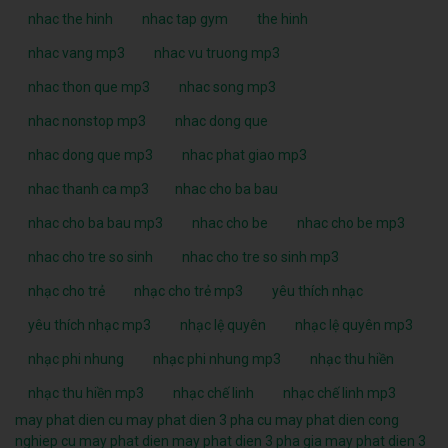
nhac the hinh
nhac tap gym
the hinh
nhac vang mp3
nhac vu truong mp3
nhac thon que mp3
nhac song mp3
nhac nonstop mp3
nhac dong que
nhac dong que mp3
nhac phat giao mp3
nhac thanh ca mp3
nhac cho ba bau
nhac cho ba bau mp3
nhac cho be
nhac cho be mp3
nhac cho tre so sinh
nhac cho tre so sinh mp3
nhạc cho trẻ
nhạc cho trẻ mp3
yêu thích nhạc
yêu thích nhạc mp3
nhạc lệ quyên
nhạc lệ quyên mp3
nhạc phi nhung
nhạc phi nhung mp3
nhạc thu hiền
nhạc thu hiền mp3
nhạc chế linh
nhạc chế linh mp3
may phat dien cu
may phat dien 3 pha cu
may phat dien cong
nghiep cu
may phat dien
may phat dien 3 pha
gia may phat dien 3