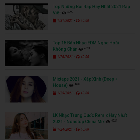
Top Những Bài Rap Hay Nhất 2021 Rap
4099
Việt
-
1/31/2021
40:00
Top 15 Bản Nhạc EDM Nghe Hoài
4291
Không Chán
-
1/26/2021
40:00
Mixtape 2021 - Xập Xình (Deep +
4637
House)
-
1/25/2021
43:00
LK Nhạc Trung Quốc Remix Hay Nhất
6521
2021 - Nonstop China Mix
-
1/24/2021
40:00