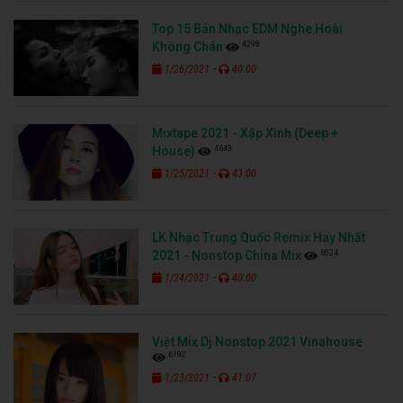
Top 15 Bản Nhạc EDM Nghe Hoài
4298
Không Chán
-
1/26/2021
40:00
Mixtape 2021 - Xập Xình (Deep +
4643
House)
-
1/25/2021
43:00
LK Nhạc Trung Quốc Remix Hay Nhất
6524
2021 - Nonstop China Mix
-
1/24/2021
40:00
Việt Mix Dj Nonstop 2021 Vinahouse
6192
-
1/23/2021
41:07