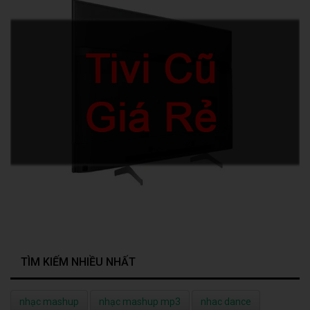
TÌM KIẾM NHIỀU NHẤT
nhạc mashup
nhạc mashup mp3
nhac dance