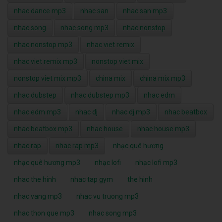
nhac dance mp3
nhac san
nhac san mp3
nhac song
nhac song mp3
nhac nonstop
nhac nonstop mp3
nhac viet remix
nhac viet remix mp3
nonstop viet mix
nonstop viet mix mp3
china mix
china mix mp3
nhac dubstep
nhac dubstep mp3
nhac edm
nhac edm mp3
nhac dj
nhac dj mp3
nhac beatbox
nhac beatbox mp3
nhac house
nhac house mp3
nhac rap
nhac rap mp3
nhạc quê hương
nhạc quê hương mp3
nhạc lofi
nhạc lofi mp3
nhac the hinh
nhac tap gym
the hinh
nhac vang mp3
nhac vu truong mp3
nhac thon que mp3
nhac song mp3