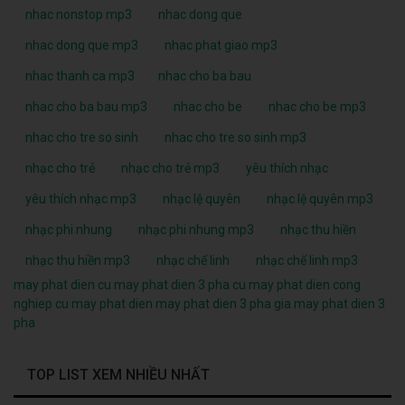
nhac nonstop mp3
nhac dong que
nhac dong que mp3
nhac phat giao mp3
nhac thanh ca mp3
nhac cho ba bau
nhac cho ba bau mp3
nhac cho be
nhac cho be mp3
nhac cho tre so sinh
nhac cho tre so sinh mp3
nhạc cho trẻ
nhạc cho trẻ mp3
yêu thích nhạc
yêu thích nhạc mp3
nhạc lệ quyên
nhạc lệ quyên mp3
nhạc phi nhung
nhạc phi nhung mp3
nhạc thu hiền
nhạc thu hiền mp3
nhạc chế linh
nhạc chế linh mp3
may phat dien cu
may phat dien 3 pha cu
may phat dien cong
nghiep cu
may phat dien
may phat dien 3 pha
gia may phat dien 3
pha
TOP LIST XEM NHIỀU NHẤT