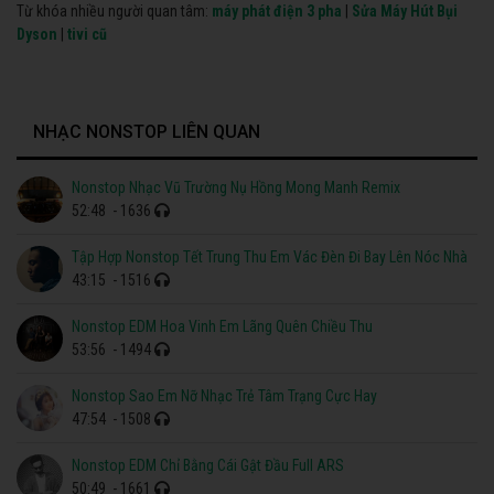
Từ khóa nhiều người quan tâm:
máy phát điện 3 pha
|
Sửa Máy Hút Bụi
Dyson
|
tivi cũ
NHẠC NONSTOP LIÊN QUAN
Nonstop Nhạc Vũ Trường Nụ Hồng Mong Manh Remix
52:48
- 1636
Tập Hợp Nonstop Tết Trung Thu Em Vác Đèn Đi Bay Lên Nóc Nhà
43:15
- 1516
Nonstop EDM Hoa Vinh Em Lãng Quên Chiều Thu
53:56
- 1494
Nonstop Sao Em Nỡ Nhạc Trẻ Tâm Trạng Cực Hay
47:54
- 1508
Nonstop EDM Chỉ Bằng Cái Gật Đầu Full ARS
50:49
- 1661