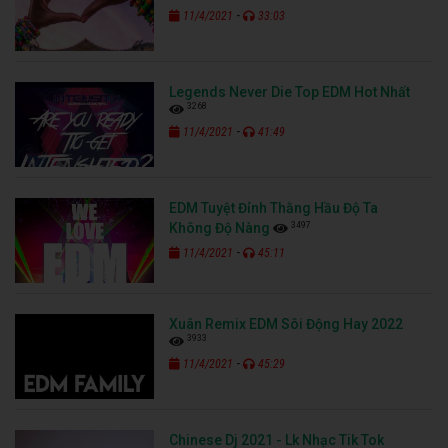
-
11/4/2021
33:03
Legends Never Die Top EDM Hot Nhất
3268
-
11/4/2021
41:49
EDM Tuyệt Đỉnh Thằng Hầu Độ Ta
3497
Không Độ Nàng
-
11/4/2021
45:11
Xuân Remix EDM Sôi Động Hay 2022
3933
-
11/4/2021
45:29
Chinese Dj 2021 - Lk Nhạc Tik Tok