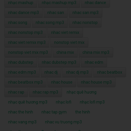
nhạc mashup
nhạc mashup mp3
nhac dance
nhac dance mp3
nhac san
nhac san mp3
nhac song
nhac song mp3
nhac nonstop
nhac nonstop mp3
nhac viet remix
nhac viet remix mp3
nonstop viet mix
nonstop viet mix mp3
china mix
china mix mp3
nhac dubstep
nhac dubstep mp3
nhac edm
nhac edm mp3
nhac dj
nhac dj mp3
nhac beatbox
nhac beatbox mp3
nhac house
nhac house mp3
nhac rap
nhac rap mp3
nhạc quê hương
nhạc quê hương mp3
nhạc lofi
nhạc lofi mp3
nhac the hinh
nhac tap gym
the hinh
nhac vang mp3
nhac vu truong mp3