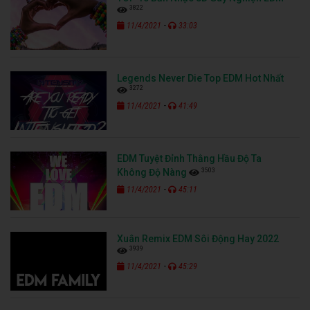
3822
-
11/4/2021
33:03
Legends Never Die Top EDM Hot Nhất
3272
-
11/4/2021
41:49
EDM Tuyệt Đỉnh Thằng Hầu Độ Ta
3503
Không Độ Nàng
-
11/4/2021
45:11
Xuân Remix EDM Sôi Động Hay 2022
3939
-
11/4/2021
45:29