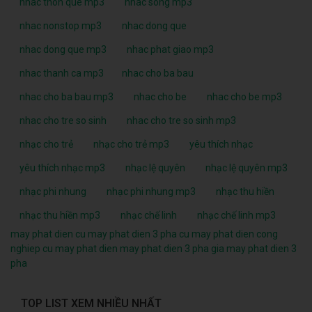
nhac thon que mp3
nhac song mp3
nhac nonstop mp3
nhac dong que
nhac dong que mp3
nhac phat giao mp3
nhac thanh ca mp3
nhac cho ba bau
nhac cho ba bau mp3
nhac cho be
nhac cho be mp3
nhac cho tre so sinh
nhac cho tre so sinh mp3
nhạc cho trẻ
nhạc cho trẻ mp3
yêu thích nhạc
yêu thích nhạc mp3
nhạc lệ quyên
nhạc lệ quyên mp3
nhạc phi nhung
nhạc phi nhung mp3
nhạc thu hiền
nhạc thu hiền mp3
nhạc chế linh
nhạc chế linh mp3
may phat dien cu
may phat dien 3 pha cu
may phat dien cong
nghiep cu
may phat dien
may phat dien 3 pha
gia may phat dien 3
pha
TOP LIST XEM NHIỀU NHẤT