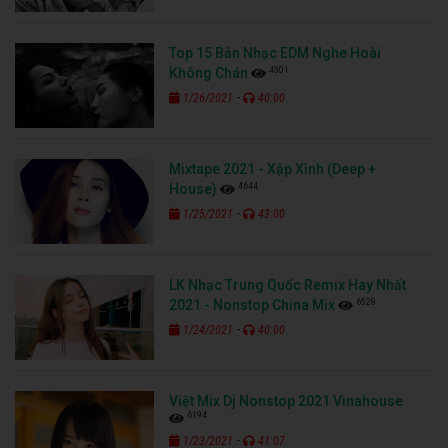
Top 15 Bản Nhạc EDM Nghe Hoài
4301
Không Chán
-
1/26/2021
40:00
Mixtape 2021 - Xập Xình (Deep +
4644
House)
-
1/25/2021
43:00
LK Nhạc Trung Quốc Remix Hay Nhất
6528
2021 - Nonstop China Mix
-
1/24/2021
40:00
Việt Mix Dj Nonstop 2021 Vinahouse
6194
-
1/23/2021
41:07