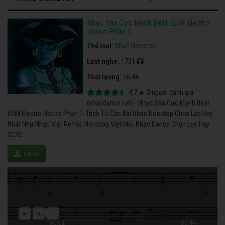
Nhạc Sàn Cực Mạnh Best EDM Electro
House Phần 1
Thể loại:
Nhạc Nonstop
Lượt nghe:
1731
Thời lượng:
56:44
4,7
★
3
người đánh giá
(nhacdance.net) - Nhạc Sàn Cực Mạnh Best
EDM Electro House Phần 1. Trích Từ Các Bài Nhạc Nonstop Chọn Lọc Hay
Nhất Như Nhạc Việt Remix, Nonstop Việt Mix, Nhạc Dance Chọn Lọc Hay
2020.
Tải về
00:01
56:44