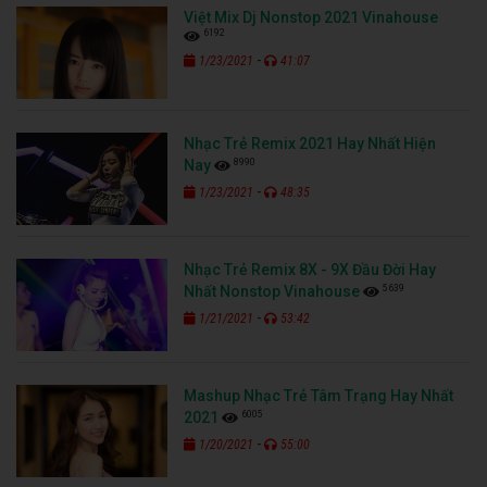
Việt Mix Dj Nonstop 2021 Vinahouse
6192
-
1/23/2021
41:07
Nhạc Trẻ Remix 2021 Hay Nhất Hiện
8990
Nay
-
1/23/2021
48:35
Nhạc Trẻ Remix 8X - 9X Đầu Đời Hay
5639
Nhất Nonstop Vinahouse
-
1/21/2021
53:42
Mashup Nhạc Trẻ Tâm Trạng Hay Nhất
6005
2021
-
1/20/2021
55:00