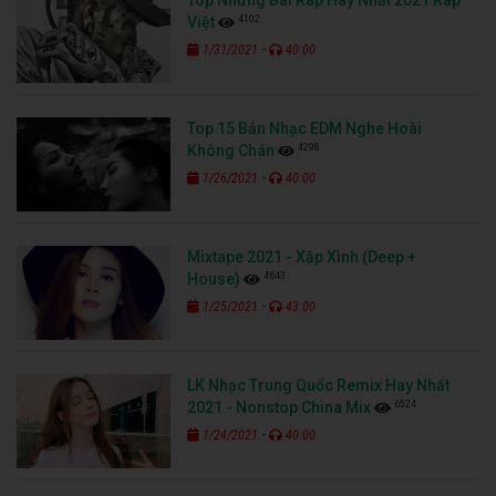
4102
Việt
-
1/31/2021
40:00
Top 15 Bản Nhạc EDM Nghe Hoài
4298
Không Chán
-
1/26/2021
40:00
Mixtape 2021 - Xập Xình (Deep +
4643
House)
-
1/25/2021
43:00
LK Nhạc Trung Quốc Remix Hay Nhất
6524
2021 - Nonstop China Mix
-
1/24/2021
40:00