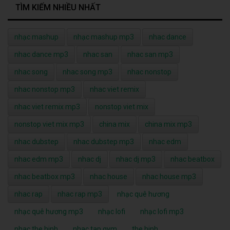
TÌM KIẾM NHIỀU NHẤT
nhạc mashup
nhạc mashup mp3
nhac dance
nhac dance mp3
nhac san
nhac san mp3
nhac song
nhac song mp3
nhac nonstop
nhac nonstop mp3
nhac viet remix
nhac viet remix mp3
nonstop viet mix
nonstop viet mix mp3
china mix
china mix mp3
nhac dubstep
nhac dubstep mp3
nhac edm
nhac edm mp3
nhac dj
nhac dj mp3
nhac beatbox
nhac beatbox mp3
nhac house
nhac house mp3
nhac rap
nhac rap mp3
nhạc quê hương
nhạc quê hương mp3
nhạc lofi
nhạc lofi mp3
nhac the hinh
nhac tap gym
the hinh