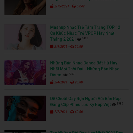
-
2/15/2021
53:42
Mashup Nhạc Trẻ Tâm Trạng TOP 12
Ca Khúc Nhạc Trẻ VPOP Hay Nhất
5123
Tháng 2 2021
-
2/9/2021
55:00
Những Bản Nhạc Dance Bất Hủ Hay
Nhất Mọi Thời Đại - Những Bản Nhạc
7359
Disco
-
2/4/2021
28:00
Dế Choắt Gây Rợn Người Với Bản Rap
3586
Đẳng Cấp Phiêu Lưu Ký Rap Việt
-
2/2/2021
40:00
Top Những Bài Rap Hay Nhất 2021 Rap