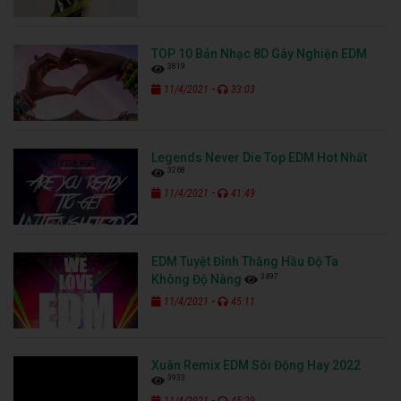
TOP 10 Bản Nhạc 8D Gây Nghiện EDM
3819
-
11/4/2021
33:03
Legends Never Die Top EDM Hot Nhất
3268
-
11/4/2021
41:49
EDM Tuyệt Đỉnh Thằng Hầu Độ Ta
3497
Không Độ Nàng
-
11/4/2021
45:11
Xuân Remix EDM Sôi Động Hay 2022
3933
-
11/4/2021
45:29