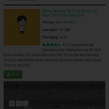
Những Nonstop Nà Cồ Nì Remix Sét
Nhạc Trôi Về Quá Khứ Luôn
Thể loại:
Nhạc Nonstop
Lượt nghe:
1611
Thời lượng:
42:21
4,7
★
3
người đánh giá
(nhacdance.net) - Những Nonstop Nà Cồ Nì
Remix Sét Nhạc Trôi Về Quá Khứ Luôn. Trích Từ Các Bài Nhạc Nonstop
Chọn Lọc Hay Nhất Như Nhạc Việt Remix, Nonstop Việt Mix, Nhạc Dance
Chọn Lọc Hay 2020.
Tải về
00:01
42:21