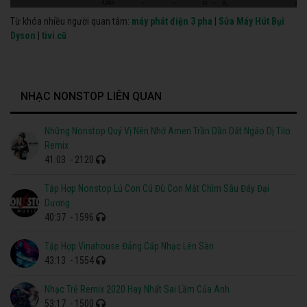
Từ khóa nhiều người quan tâm:
máy phát điện 3 pha
|
Sửa Máy Hút Bụi
Dyson
|
tivi cũ
NHẠC NONSTOP LIÊN QUAN
Những Nonstop Quý Vị Nên Nhớ Amen Trần Dần Dắt Ngáo Dj Tilo
Remix
41:03
- 2120
Tập Hợp Nonstop Lú Con Cú Đù Con Mắt Chìm Sâu Đáy Đại
Dương
40:37
- 1596
Tập Hợp Vinahouse Đẳng Cấp Nhạc Lên Sàn
43:13
- 1554
Nhạc Trẻ Remix 2020 Hay Nhất Sai Lầm Của Anh
53:17
- 1500