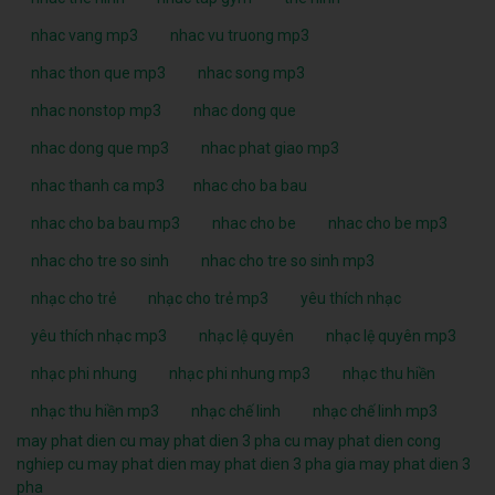
nhac vang mp3
nhac vu truong mp3
nhac thon que mp3
nhac song mp3
nhac nonstop mp3
nhac dong que
nhac dong que mp3
nhac phat giao mp3
nhac thanh ca mp3
nhac cho ba bau
nhac cho ba bau mp3
nhac cho be
nhac cho be mp3
nhac cho tre so sinh
nhac cho tre so sinh mp3
nhạc cho trẻ
nhạc cho trẻ mp3
yêu thích nhạc
yêu thích nhạc mp3
nhạc lệ quyên
nhạc lệ quyên mp3
nhạc phi nhung
nhạc phi nhung mp3
nhạc thu hiền
nhạc thu hiền mp3
nhạc chế linh
nhạc chế linh mp3
may phat dien cu
may phat dien 3 pha cu
may phat dien cong
nghiep cu
may phat dien
may phat dien 3 pha
gia may phat dien 3
pha