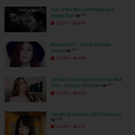
Top 15 Bản Nhạc EDM Nghe Hoài
4291
Không Chán
-
1/26/2021
40:00
Mixtape 2021 - Xập Xình (Deep +
4637
House)
-
1/25/2021
43:00
LK Nhạc Trung Quốc Remix Hay Nhất
6521
2021 - Nonstop China Mix
-
1/24/2021
40:00
Việt Mix Dj Nonstop 2021 Vinahouse
6189
-
1/23/2021
41:07