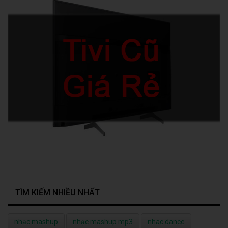
TÌM KIẾM NHIỀU NHẤT
nhạc mashup
nhạc mashup mp3
nhac dance