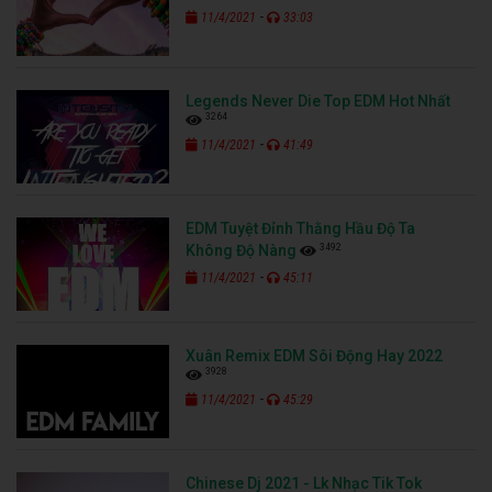
-
11/4/2021
33:03
Legends Never Die Top EDM Hot Nhất
3264
-
11/4/2021
41:49
EDM Tuyệt Đỉnh Thằng Hầu Độ Ta
3492
Không Độ Nàng
-
11/4/2021
45:11
Xuân Remix EDM Sôi Động Hay 2022
3928
-
11/4/2021
45:29
Chinese Dj 2021 - Lk Nhạc Tik Tok