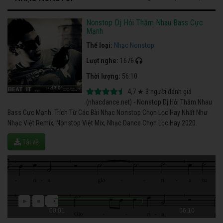
Nonstop Dj Hỏi Thăm Nhau Bass Cực
Mạnh
Thể loại:
Nhạc Nonstop
Lượt nghe:
1676
Thời lượng:
56:10
4,7
★
3
người đánh giá
(nhacdance.net) - Nonstop Dj Hỏi Thăm Nhau
Bass Cực Mạnh. Trích Từ Các Bài Nhạc Nonstop Chọn Lọc Hay Nhất Như
Nhạc Việt Remix, Nonstop Việt Mix, Nhạc Dance Chọn Lọc Hay 2020.
Tải về
00:01
56:10