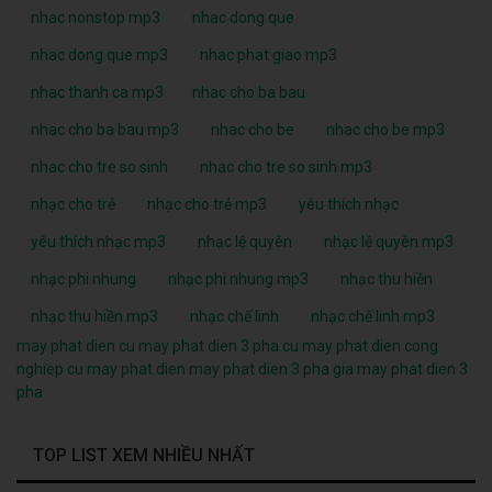
nhac nonstop mp3
nhac dong que
nhac dong que mp3
nhac phat giao mp3
nhac thanh ca mp3
nhac cho ba bau
nhac cho ba bau mp3
nhac cho be
nhac cho be mp3
nhac cho tre so sinh
nhac cho tre so sinh mp3
nhạc cho trẻ
nhạc cho trẻ mp3
yêu thích nhạc
yêu thích nhạc mp3
nhạc lệ quyên
nhạc lệ quyên mp3
nhạc phi nhung
nhạc phi nhung mp3
nhạc thu hiền
nhạc thu hiền mp3
nhạc chế linh
nhạc chế linh mp3
may phat dien cu
may phat dien 3 pha cu
may phat dien cong
nghiep cu
may phat dien
may phat dien 3 pha
gia may phat dien 3
pha
TOP LIST XEM NHIỀU NHẤT