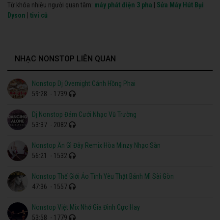
Từ khóa nhiều người quan tâm:
máy phát điện 3 pha
|
Sửa Máy Hút Bụi
Dyson
|
tivi cũ
NHẠC NONSTOP LIÊN QUAN
Nonstop Dj Overnight Cánh Hồng Phai
59:28
- 1739
Dj Nonstop Đám Cưới Nhạc Vũ Trường
53:37
- 2082
Nonstop Ăn Gì Đây Remix Hòa Minzy Nhạc Sàn
56:21
- 1532
Nonstop Thế Giới Ảo Tình Yêu Thật Bánh Mì Sài Gòn
47:36
- 1557
Nonstop Việt Mix Nhớ Gia Đình Cực Hay
53:58
- 1779