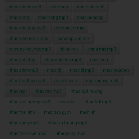
nhac dance mp3
nhac san
nhac san mp3
nhac song
nhac song mp3
nhac nonstop
nhac nonstop mp3
nhac viet remix
nhac viet remix mp3
nonstop viet mix
nonstop viet mix mp3
china mix
china mix mp3
nhac dubstep
nhac dubstep mp3
nhac edm
nhac edm mp3
nhac dj
nhac dj mp3
nhac beatbox
nhac beatbox mp3
nhac house
nhac house mp3
nhac rap
nhac rap mp3
nhạc quê hương
nhạc quê hương mp3
nhạc lofi
nhạc lofi mp3
nhac the hinh
nhac tap gym
the hinh
nhac vang mp3
nhac vu truong mp3
nhac thon que mp3
nhac song mp3