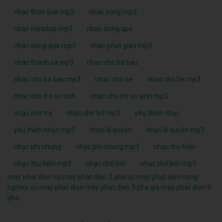
nhac thon que mp3
nhac song mp3
nhac nonstop mp3
nhac dong que
nhac dong que mp3
nhac phat giao mp3
nhac thanh ca mp3
nhac cho ba bau
nhac cho ba bau mp3
nhac cho be
nhac cho be mp3
nhac cho tre so sinh
nhac cho tre so sinh mp3
nhạc cho trẻ
nhạc cho trẻ mp3
yêu thích nhạc
yêu thích nhạc mp3
nhạc lệ quyên
nhạc lệ quyên mp3
nhạc phi nhung
nhạc phi nhung mp3
nhạc thu hiền
nhạc thu hiền mp3
nhạc chế linh
nhạc chế linh mp3
may phat dien cu
may phat dien 3 pha cu
may phat dien cong
nghiep cu
may phat dien
may phat dien 3 pha
gia may phat dien 3
pha