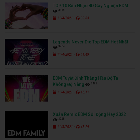
TOP 10 Bản Nhạc 8D Gây Nghiện EDM
3815
-
11/4/2021
33:03
Legends Never Die Top EDM Hot Nhất
3264
-
11/4/2021
41:49
EDM Tuyệt Đỉnh Thằng Hầu Độ Ta
3492
Không Độ Nàng
-
11/4/2021
45:11
Xuân Remix EDM Sôi Động Hay 2022
3928
-
11/4/2021
45:29