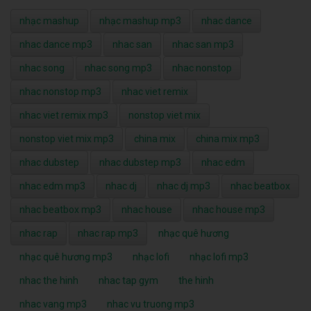
nhạc mashup
nhạc mashup mp3
nhac dance
nhac dance mp3
nhac san
nhac san mp3
nhac song
nhac song mp3
nhac nonstop
nhac nonstop mp3
nhac viet remix
nhac viet remix mp3
nonstop viet mix
nonstop viet mix mp3
china mix
china mix mp3
nhac dubstep
nhac dubstep mp3
nhac edm
nhac edm mp3
nhac dj
nhac dj mp3
nhac beatbox
nhac beatbox mp3
nhac house
nhac house mp3
nhac rap
nhac rap mp3
nhạc quê hương
nhạc quê hương mp3
nhạc lofi
nhạc lofi mp3
nhac the hinh
nhac tap gym
the hinh
nhac vang mp3
nhac vu truong mp3