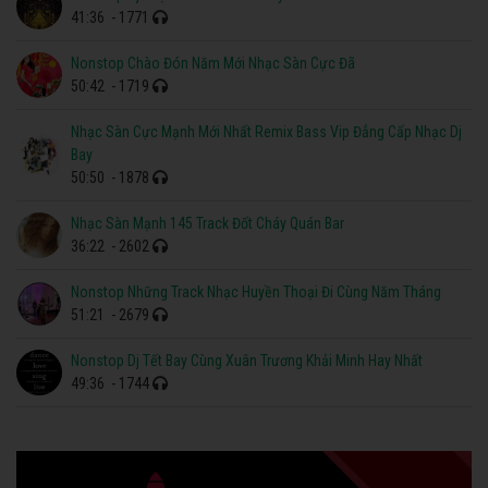
41:36
- 1771
Nonstop Chào Đón Năm Mới Nhạc Sàn Cực Đã
50:42
- 1719
Nhạc Sàn Cực Mạnh Mới Nhất Remix Bass Vip Đẳng Cấp Nhạc Dj
Bay
50:50
- 1878
Nhạc Sàn Mạnh 145 Track Đốt Cháy Quán Bar
36:22
- 2602
Nonstop Những Track Nhạc Huyền Thoại Đi Cùng Năm Tháng
51:21
- 2679
Nonstop Dj Tết Bay Cùng Xuân Trương Khải Minh Hay Nhất
49:36
- 1744