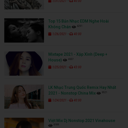
-
1/31/2021
40:00
Top 15 Bản Nhạc EDM Nghe Hoài
4291
Không Chán
-
1/26/2021
40:00
Mixtape 2021 - Xập Xình (Deep +
4637
House)
-
1/25/2021
43:00
LK Nhạc Trung Quốc Remix Hay Nhất
6521
2021 - Nonstop China Mix
-
1/24/2021
40:00
Việt Mix Dj Nonstop 2021 Vinahouse
6189