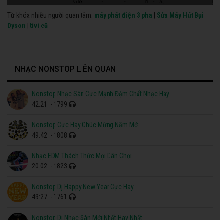
Từ khóa nhiều người quan tâm:
máy phát điện 3 pha
|
Sửa Máy Hút Bụi
Dyson
|
tivi cũ
NHẠC NONSTOP LIÊN QUAN
Nonstop Nhạc Sàn Cực Mạnh Đậm Chất Nhạc Hay
42:21
- 1799
Nonstop Cực Hay Chúc Mừng Năm Mới
49:42
- 1808
Nhạc EDM Thách Thức Mọi Dân Chơi
20:02
- 1823
Nonstop Dj Happy New Year Cực Hay
49:27
- 1761
Nonstop Dj Nhạc Sàn Mới Nhất Hay Nhất