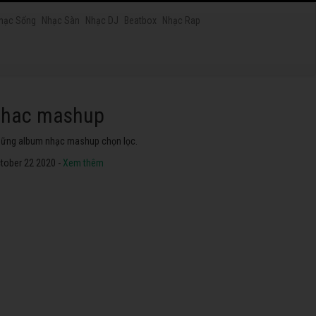
hạc Sống
Nhạc Sàn
Nhạc DJ
Beatbox
Nhạc Rap
nhac mashup
ững album nhạc mashup chọn lọc.
tober 22 2020 -
Xem thêm