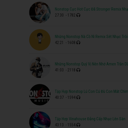
Nonstop Cực Hot Cực Đã Stronger Remix Nhạ
27:30
- 1782
Những Nonstop Nà Cồ Nì Remix Sét Nhạc Trô
42:21
- 1608
Những Nonstop Quý Vị Nên Nhớ Amen Trần Dầ
41:03
- 2118
Tập Hợp Nonstop Lú Con Cú Đù Con Mắt Chìm
40:37
- 1594
Tập Hợp Vinahouse Đẳng Cấp Nhạc Lên Sàn
43:13
- 1554