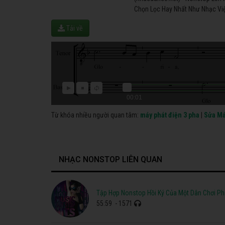
Chọn Lọc Hay Nhất Như Nhạc Việ
Tải về
00:01
Từ khóa nhiều người quan tâm:
máy phát điện 3 pha
|
Sửa Má
NHẠC NONSTOP LIÊN QUAN
Tập Hợp Nonstop Hồi Ký Của Một Dân Chơi Ph
55:59
- 1571