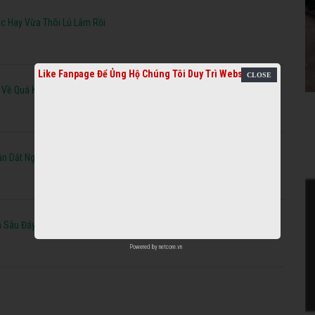
c Hay Vừa Thôi Lú Lắm Rồi
Like Fanpage Để Ủng Hộ Chúng Tôi Duy Trì Website
i Về Quá Khứ Luôn
n Dắt Ngáo Dj Tilo Remix
 Sâu Đáy Đại Dương
Powered by
netcore.vn