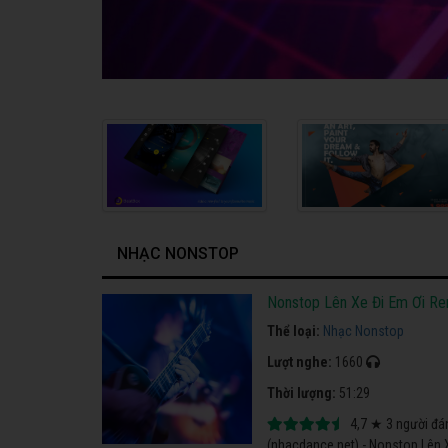
NHẠC NONSTOP
Nonstop Lên Xe Đi Em Ơi R
Thể loại:
Nhạc Nonstop
Lượt nghe:
1660
Thời lượng:
51:29
4,7
★
3
người đá
(nhacdance.net) - Nonstop Lên 