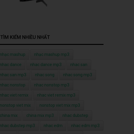
TÌM KIẾM NHIỀU NHẤT
nhạc mashup
nhạc mashup mp3
nhac dance
nhac dance mp3
nhac san
nhac san mp3
nhac song
nhac song mp3
nhac nonstop
nhac nonstop mp3
nhac viet remix
nhac viet remix mp3
nonstop viet mix
nonstop viet mix mp3
china mix
china mix mp3
nhac dubstep
nhac dubstep mp3
nhac edm
nhac edm mp3