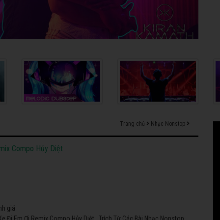
Trang chủ
Nhạc Nonstop
emix Compo Hủy Diệt
nh giá
Xe Đi Em Ơi Remix Compo Hủy Diệt . Trích Từ Các Bài Nhạc Nonstop