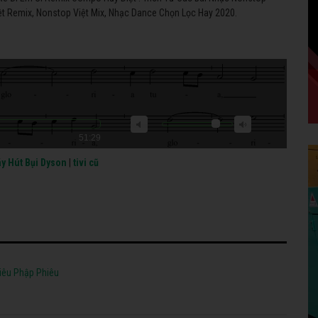
t Remix, Nonstop Việt Mix, Nhạc Dance Chọn Lọc Hay 2020.
51:29
y Hút Bụi Dyson
|
tivi cũ
iêu Phập Phiêu