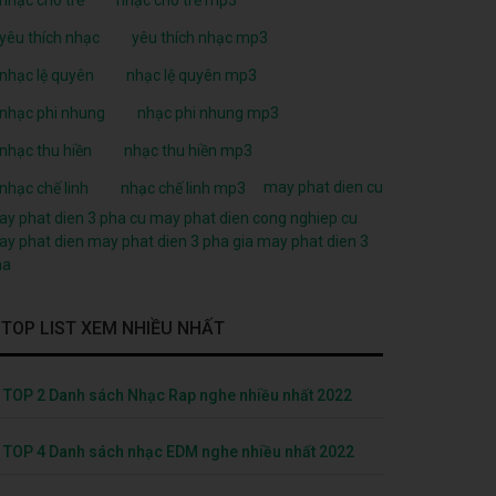
yêu thích nhạc
yêu thích nhạc mp3
nhạc lệ quyên
nhạc lệ quyên mp3
nhạc phi nhung
nhạc phi nhung mp3
nhạc thu hiền
nhạc thu hiền mp3
may phat dien cu
nhạc chế linh
nhạc chế linh mp3
y phat dien 3 pha cu
may phat dien cong nghiep cu
y phat dien
may phat dien 3 pha
gia may phat dien 3
ha
TOP LIST XEM NHIỀU NHẤT
TOP 2 Danh sách Nhạc Rap nghe nhiều nhất 2022
TOP 4 Danh sách nhạc EDM nghe nhiều nhất 2022