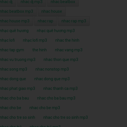
nhac dj
nhac dj mp3
nhac beatbox
nhac beatbox mp3
nhac house
nhac house mp3
nhac rap
nhac rap mp3
nhạc quê hương
nhạc quê hương mp3
nhạc lofi
nhạc lofi mp3
nhac the hinh
nhac tap gym
the hinh
nhac vang mp3
nhac vu truong mp3
nhac thon que mp3
nhac song mp3
nhac nonstop mp3
nhac dong que
nhac dong que mp3
nhac phat giao mp3
nhac thanh ca mp3
nhac cho ba bau
nhac cho ba bau mp3
nhac cho be
nhac cho be mp3
nhac cho tre so sinh
nhac cho tre so sinh mp3
nhạc cho trẻ
nhạc cho trẻ mp3