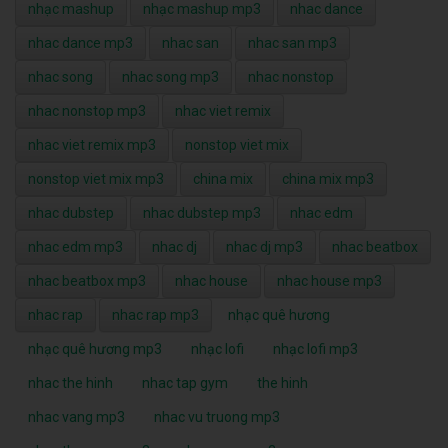
nhạc mashup
nhạc mashup mp3
nhac dance
nhac dance mp3
nhac san
nhac san mp3
nhac song
nhac song mp3
nhac nonstop
nhac nonstop mp3
nhac viet remix
nhac viet remix mp3
nonstop viet mix
nonstop viet mix mp3
china mix
china mix mp3
nhac dubstep
nhac dubstep mp3
nhac edm
nhac edm mp3
nhac dj
nhac dj mp3
nhac beatbox
nhac beatbox mp3
nhac house
nhac house mp3
nhac rap
nhac rap mp3
nhạc quê hương
nhạc quê hương mp3
nhạc lofi
nhạc lofi mp3
nhac the hinh
nhac tap gym
the hinh
nhac vang mp3
nhac vu truong mp3