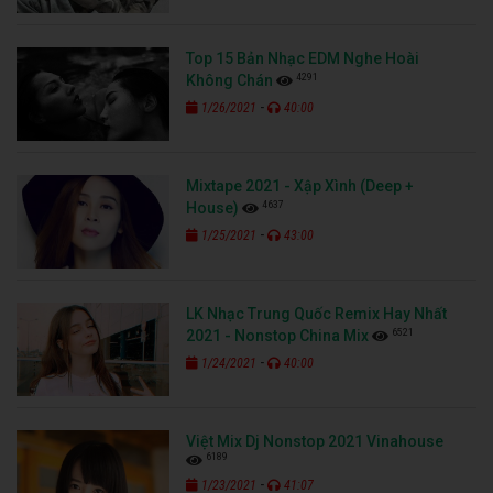
Top 15 Bản Nhạc EDM Nghe Hoài
4291
Không Chán
-
1/26/2021
40:00
Mixtape 2021 - Xập Xình (Deep +
4637
House)
-
1/25/2021
43:00
LK Nhạc Trung Quốc Remix Hay Nhất
6521
2021 - Nonstop China Mix
-
1/24/2021
40:00
Việt Mix Dj Nonstop 2021 Vinahouse
6189
-
1/23/2021
41:07