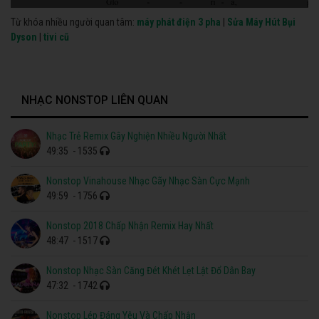
Từ khóa nhiều người quan tâm:
máy phát điện 3 pha
|
Sửa Máy Hút Bụi
Dyson
|
tivi cũ
NHẠC NONSTOP LIÊN QUAN
Nhạc Trẻ Remix Gây Nghiện Nhiều Người Nhất
49:35
- 1535
Nonstop Vinahouse Nhạc Gãy Nhạc Sàn Cực Mạnh
49:59
- 1756
Nonstop 2018 Chấp Nhận Remix Hay Nhất
48:47
- 1517
Nonstop Nhạc Sàn Căng Đét Khét Lẹt Lật Đổ Dân Bay
47:32
- 1742
Nonstop Lép Đáng Yêu Và Chấp Nhận