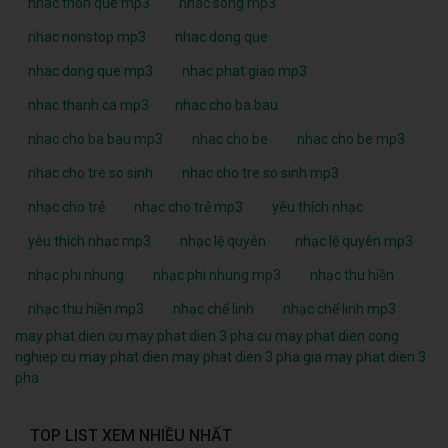
nhac thon que mp3
nhac song mp3
nhac nonstop mp3
nhac dong que
nhac dong que mp3
nhac phat giao mp3
nhac thanh ca mp3
nhac cho ba bau
nhac cho ba bau mp3
nhac cho be
nhac cho be mp3
nhac cho tre so sinh
nhac cho tre so sinh mp3
nhạc cho trẻ
nhạc cho trẻ mp3
yêu thích nhạc
yêu thích nhạc mp3
nhạc lệ quyên
nhạc lệ quyên mp3
nhạc phi nhung
nhạc phi nhung mp3
nhạc thu hiền
nhạc thu hiền mp3
nhạc chế linh
nhạc chế linh mp3
may phat dien cu
may phat dien 3 pha cu
may phat dien cong
nghiep cu
may phat dien
may phat dien 3 pha
gia may phat dien 3
pha
TOP LIST XEM NHIỀU NHẤT