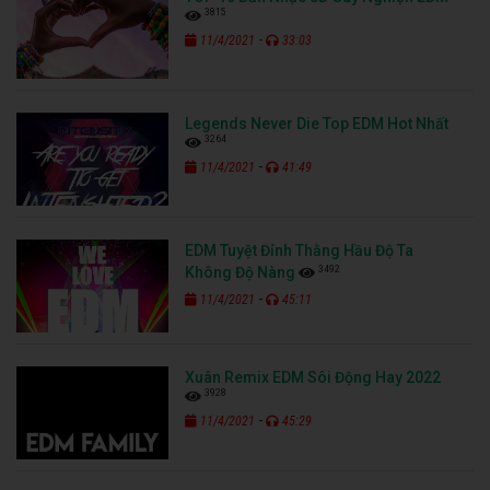
3815
-
11/4/2021
33:03
Legends Never Die Top EDM Hot Nhất
3264
-
11/4/2021
41:49
EDM Tuyệt Đỉnh Thằng Hầu Độ Ta
3492
Không Độ Nàng
-
11/4/2021
45:11
Xuân Remix EDM Sôi Động Hay 2022
3928
-
11/4/2021
45:29