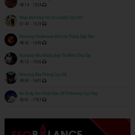
48:14
- 1524
Nhạc Nonstop I'm So Lonely Cực Hot
51:43
- 1573
Nonstop Vinahouse Đôi Loa Thùng Sập Sàn
48:42
- 1696
Nonstop Nếu Không Bay Thì Mình Chia Tay
45:15
- 1556
Nonstop Bay Phòng Cực Đã
49:09
- 1691
No Body See Phiên Bản 2019 Nonstip Cực Hay
45:01
- 1767