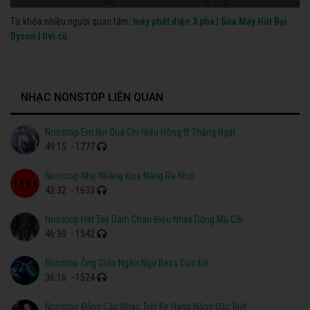
Từ khóa nhiều người quan tâm:
máy phát điện 3 pha
|
Sửa Máy Hút Bụi
Dyson
|
tivi cũ
NHẠC NONSTOP LIÊN QUAN
Nonstop Em lên Quá Chị Hiểu Hông ft Thằng Ngật
49:15
- 1777
Nonstop Nhẹ Nhàng Đưa Nàng Ra Khơi
42:32
- 1633
Nonstop Hất Tay Dậm Chân Điệu Nhảy Dũng Mũ Cối
46:30
- 1542
Nonstop Ông Giáo Ngáo Ngơ Bass Cực Đã
36:16
- 1524
Nonstop Đẳng Cấp Nhạc Trôi Ke Hạng Nặng Đặc Biệt