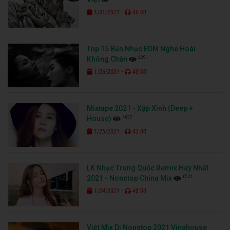
-
1/31/2021
40:00
Top 15 Bản Nhạc EDM Nghe Hoài
4291
Không Chán
-
1/26/2021
40:00
Mixtape 2021 - Xập Xình (Deep +
4637
House)
-
1/25/2021
43:00
LK Nhạc Trung Quốc Remix Hay Nhất
6521
2021 - Nonstop China Mix
-
1/24/2021
40:00
Việt Mix Dj Nonstop 2021 Vinahouse