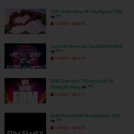
TOP 10 Bản Nhạc 8D Gây Nghiện EDM
3815
-
11/4/2021
33:03
Legends Never Die Top EDM Hot Nhất
3264
-
11/4/2021
41:49
EDM Tuyệt Đỉnh Thằng Hầu Độ Ta
3492
Không Độ Nàng
-
11/4/2021
45:11
Xuân Remix EDM Sôi Động Hay 2022
3928
-
11/4/2021
45:29