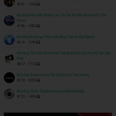
40:01
- 1728
Nonstop Hồn Siêu Phách Lạc Trôi Dạt Về Đâu Senorita DJ Tilo
Remix
47:46
- 1985
Nonstop Bung Lụa Theo Điệu Nhạc Trôi Ke Gây Nghiện
46:16
- 1549
Nonstop Trần Dần Remix Ver 2 Đệ Nhất Quốc Sư Hoa Kỳ Trần Dần
Phối
48:27
- 1772
Nonstop Vinahouse In The End Bởi DJ Thái Hoàng
42:10
- 2035
Nonstop Chiếc Thuyền Đong Đưa Nghiêng Ngả
41:23
- 1499