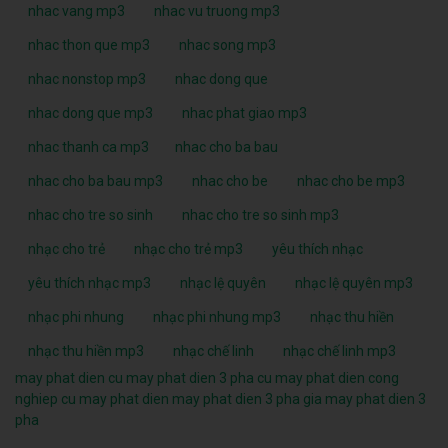
nhac vang mp3
nhac vu truong mp3
nhac thon que mp3
nhac song mp3
nhac nonstop mp3
nhac dong que
nhac dong que mp3
nhac phat giao mp3
nhac thanh ca mp3
nhac cho ba bau
nhac cho ba bau mp3
nhac cho be
nhac cho be mp3
nhac cho tre so sinh
nhac cho tre so sinh mp3
nhạc cho trẻ
nhạc cho trẻ mp3
yêu thích nhạc
yêu thích nhạc mp3
nhạc lệ quyên
nhạc lệ quyên mp3
nhạc phi nhung
nhạc phi nhung mp3
nhạc thu hiền
nhạc thu hiền mp3
nhạc chế linh
nhạc chế linh mp3
may phat dien cu
may phat dien 3 pha cu
may phat dien cong
nghiep cu
may phat dien
may phat dien 3 pha
gia may phat dien 3
pha