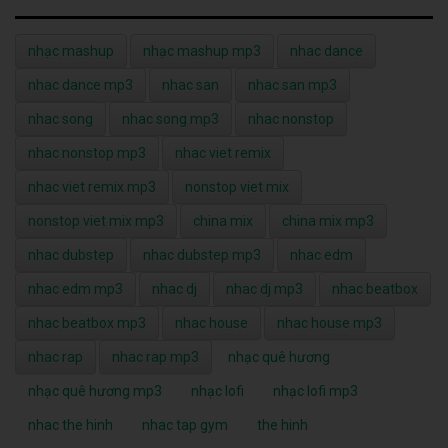
nhạc mashup
nhạc mashup mp3
nhac dance
nhac dance mp3
nhac san
nhac san mp3
nhac song
nhac song mp3
nhac nonstop
nhac nonstop mp3
nhac viet remix
nhac viet remix mp3
nonstop viet mix
nonstop viet mix mp3
china mix
china mix mp3
nhac dubstep
nhac dubstep mp3
nhac edm
nhac edm mp3
nhac dj
nhac dj mp3
nhac beatbox
nhac beatbox mp3
nhac house
nhac house mp3
nhac rap
nhac rap mp3
nhạc quê hương
nhạc quê hương mp3
nhạc lofi
nhạc lofi mp3
nhac the hinh
nhac tap gym
the hinh