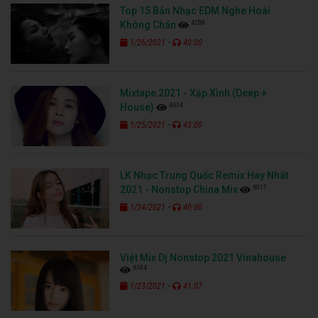
Top 15 Bản Nhạc EDM Nghe Hoài
4288
Không Chán
-
1/26/2021
40:00
Mixtape 2021 - Xập Xình (Deep +
4634
House)
-
1/25/2021
43:00
LK Nhạc Trung Quốc Remix Hay Nhất
6517
2021 - Nonstop China Mix
-
1/24/2021
40:00
Việt Mix Dj Nonstop 2021 Vinahouse
6184
-
1/23/2021
41:07