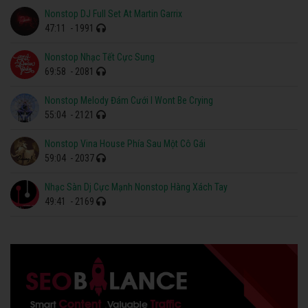
Nonstop DJ Full Set At Martin Garrix
47:11
- 1991
Nonstop Nhạc Tết Cực Sung
69:58
- 2081
Nonstop Melody Đám Cưới I Wont Be Crying
55:04
- 2121
Nonstop Vina House Phía Sau Một Cô Gái
59:04
- 2037
Nhạc Sàn Dj Cực Mạnh Nonstop Hàng Xách Tay
49:41
- 2169