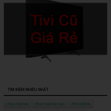
TÌM KIẾM NHIỀU NHẤT
nhạc mashup
nhạc mashup mp3
nhac dance