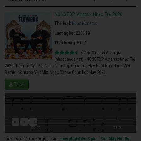
NONSTOP Vinamix Nhạc Trẻ 2020
Thể loại:
Nhạc Nonstop
Lượt nghe:
2209
Thời lượng:
51:51
4,7
★
3
người đánh giá
(nhacdance.net) - NONSTOP Vinamix Nhạc Trẻ
2020. Trích Từ Các Bài Nhạc Nonstop Chọn Lọc Hay Nhất Như Nhạc Việt
Remix, Nonstop Việt Mix, Nhạc Dance Chọn Lọc Hay 2020.
Tải về
00:01
51:51
Từ khóa nhiều người quan tâm:
máy phát điện 3 pha
|
Sửa Máy Hút Bụi