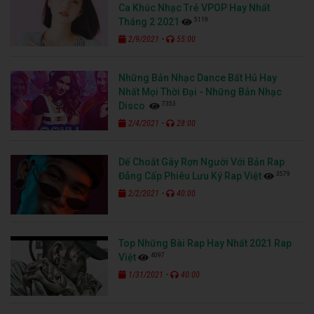
Ca Khúc Nhạc Trẻ VPOP Hay Nhất
5119
Tháng 2 2021
-
2/9/2021
55:00
Những Bản Nhạc Dance Bất Hủ Hay
Nhất Mọi Thời Đại - Những Bản Nhạc
7353
Disco
-
2/4/2021
28:00
Dế Choắt Gây Rợn Người Với Bản Rap
3579
Đẳng Cấp Phiêu Lưu Ký Rap Việt
-
2/2/2021
40:00
Top Những Bài Rap Hay Nhất 2021 Rap
4097
Việt
-
1/31/2021
40:00