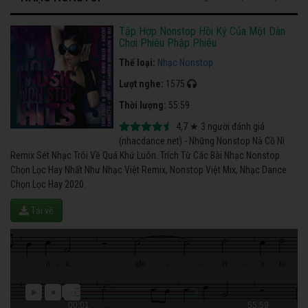
Tập Hợp Nonstop Hồi Ký Của Một Dân
Chơi Phiêu Phập Phiêu
Thể loại:
Nhạc Nonstop
Lượt nghe:
1575
Thời lượng:
55:59
4,7
★
3
người đánh giá
(nhacdance.net) - Những Nonstop Nà Cồ Nì
Remix Sét Nhạc Trôi Về Quá Khứ Luôn. Trích Từ Các Bài Nhạc Nonstop
Chọn Lọc Hay Nhất Như Nhạc Việt Remix, Nonstop Việt Mix, Nhạc Dance
Chọn Lọc Hay 2020.
Tải về
00:01
55:59