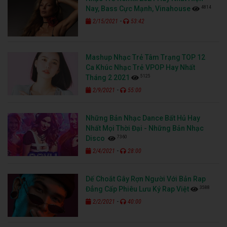
4814
Nay, Bass Cực Mạnh, Vinahouse
-
2/15/2021
53:42
Mashup Nhạc Trẻ Tâm Trạng TOP 12
Ca Khúc Nhạc Trẻ VPOP Hay Nhất
5125
Tháng 2 2021
-
2/9/2021
55:00
Những Bản Nhạc Dance Bất Hủ Hay
Nhất Mọi Thời Đại - Những Bản Nhạc
7360
Disco
-
2/4/2021
28:00
Dế Choắt Gây Rợn Người Với Bản Rap
3588
Đẳng Cấp Phiêu Lưu Ký Rap Việt
-
2/2/2021
40:00