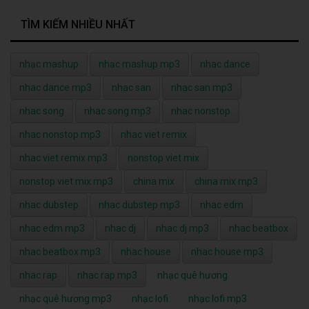
TÌM KIẾM NHIỀU NHẤT
nhạc mashup
nhạc mashup mp3
nhac dance
nhac dance mp3
nhac san
nhac san mp3
nhac song
nhac song mp3
nhac nonstop
nhac nonstop mp3
nhac viet remix
nhac viet remix mp3
nonstop viet mix
nonstop viet mix mp3
china mix
china mix mp3
nhac dubstep
nhac dubstep mp3
nhac edm
nhac edm mp3
nhac dj
nhac dj mp3
nhac beatbox
nhac beatbox mp3
nhac house
nhac house mp3
nhac rap
nhac rap mp3
nhạc quê hương
nhạc quê hương mp3
nhạc lofi
nhạc lofi mp3