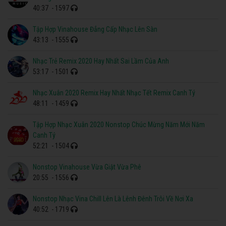
40:37
- 1597
Tập Hợp Vinahouse Đẳng Cấp Nhạc Lên Sàn
43:13
- 1555
Nhạc Trẻ Remix 2020 Hay Nhất Sai Lầm Của Anh
53:17
- 1501
Nhạc Xuân 2020 Remix Hay Nhất Nhạc Tết Remix Canh Tý
48:11
- 1459
Tập Hợp Nhạc Xuân 2020 Nonstop Chúc Mừng Năm Mới Năm
Canh Tý
52:21
- 1504
Nonstop Vinahouse Vừa Giật Vừa Phê
20:55
- 1556
Nonstop Nhạc Vina Chill Lên Là Lênh Đênh Trôi Về Nơi Xa
40:52
- 1719