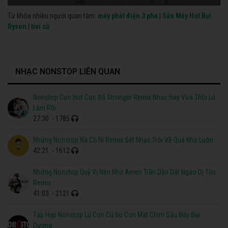
Từ khóa nhiều người quan tâm:
máy phát điện 3 pha
|
Sửa Máy Hút Bụi
Dyson
|
tivi cũ
NHẠC NONSTOP LIÊN QUAN
Nonstop Cực Hot Cực Đã Stronger Remix Nhạc Hay Vừa Thôi Lú
Lắm Rồi
27:30
- 1785
Những Nonstop Nà Cồ Nì Remix Sét Nhạc Trôi Về Quá Khứ Luôn
42:21
- 1612
Những Nonstop Quý Vị Nên Nhớ Amen Trần Dần Dắt Ngáo Dj Tilo
Remix
41:03
- 2121
Tập Hợp Nonstop Lú Con Cú Đù Con Mắt Chìm Sâu Đáy Đại
Dương