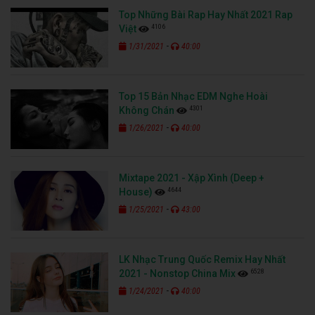
Top Những Bài Rap Hay Nhất 2021 Rap
4106
Việt
-
1/31/2021
40:00
Top 15 Bản Nhạc EDM Nghe Hoài
4301
Không Chán
-
1/26/2021
40:00
Mixtape 2021 - Xập Xình (Deep +
4644
House)
-
1/25/2021
43:00
LK Nhạc Trung Quốc Remix Hay Nhất
6528
2021 - Nonstop China Mix
-
1/24/2021
40:00