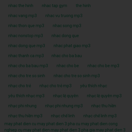
nhac the hinh
nhac tap gym
the hinh
nhac vang mp3
nhac vu truong mp3
nhac thon que mp3
nhac song mp3
nhac nonstop mp3
nhac dong que
nhac dong que mp3
nhac phat giao mp3
nhac thanh ca mp3
nhac cho ba bau
nhac cho ba bau mp3
nhac cho be
nhac cho be mp3
nhac cho tre so sinh
nhac cho tre so sinh mp3
nhạc cho trẻ
nhạc cho trẻ mp3
yêu thích nhạc
yêu thích nhạc mp3
nhạc lệ quyên
nhạc lệ quyên mp3
nhạc phi nhung
nhạc phi nhung mp3
nhạc thu hiền
nhạc thu hiền mp3
nhạc chế linh
nhạc chế linh mp3
may phat dien cu
may phat dien 3 pha cu
may phat dien cong
nghiep cu
may phat dien
may phat dien 3 pha
gia may phat dien 3