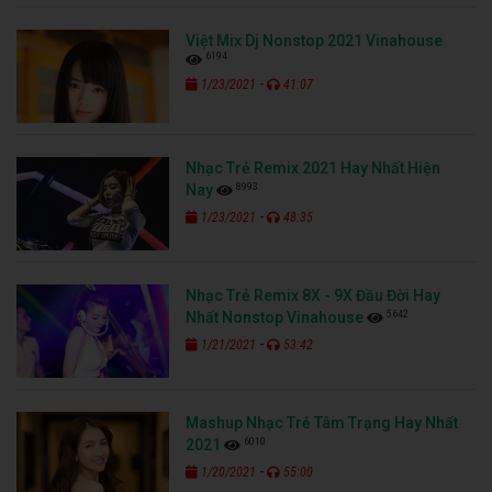
Việt Mix Dj Nonstop 2021 Vinahouse
6194
-
1/23/2021
41:07
Nhạc Trẻ Remix 2021 Hay Nhất Hiện
8993
Nay
-
1/23/2021
48:35
Nhạc Trẻ Remix 8X - 9X Đầu Đời Hay
5642
Nhất Nonstop Vinahouse
-
1/21/2021
53:42
Mashup Nhạc Trẻ Tâm Trạng Hay Nhất
6010
2021
-
1/20/2021
55:00