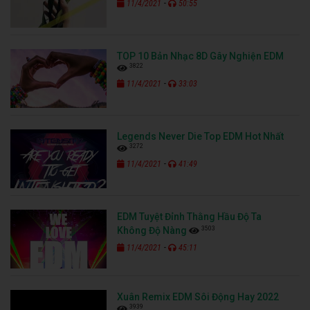
-
11/4/2021
50:55
TOP 10 Bản Nhạc 8D Gây Nghiện EDM
3822
-
11/4/2021
33:03
Legends Never Die Top EDM Hot Nhất
3272
-
11/4/2021
41:49
EDM Tuyệt Đỉnh Thằng Hầu Độ Ta
3503
Không Độ Nàng
-
11/4/2021
45:11
Xuân Remix EDM Sôi Động Hay 2022
3939