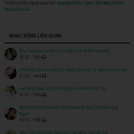
Từ khóa nhiều người quan tâm:
máy phát điện 3 pha
|
Sửa Máy Hút Bụi
Dyson
|
tivi cũ
NHẠC SỐNG LIÊN QUAN
Nhạc Sống Disco Remix DJ Nghe Phê Đê Mê Hay Nhất
47:22
- 1502
Liên Khúc Ca Nhạc Dân Dã - Nhạc Sống Hà Tây Nghe Là Buồn Ngủ
51:24
- 1384
Liên Khúc Nhạc Sống Hà Tây Bolero Remix Đỉnh Cao
51:47
- 1455
Đây Mới Là Ca Nhạc Dân Dã Dễ Nghe Dễ Ngủ Dễ Chiều Lòng
Người
52:10
- 1382
Nhạc Sến Đồng Quê Vùng Cao Hay Mê Ly Hay Rất Hay