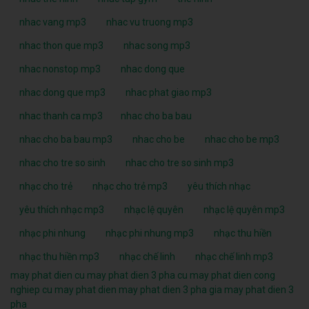
nhac vang mp3
nhac vu truong mp3
nhac thon que mp3
nhac song mp3
nhac nonstop mp3
nhac dong que
nhac dong que mp3
nhac phat giao mp3
nhac thanh ca mp3
nhac cho ba bau
nhac cho ba bau mp3
nhac cho be
nhac cho be mp3
nhac cho tre so sinh
nhac cho tre so sinh mp3
nhạc cho trẻ
nhạc cho trẻ mp3
yêu thích nhạc
yêu thích nhạc mp3
nhạc lệ quyên
nhạc lệ quyên mp3
nhạc phi nhung
nhạc phi nhung mp3
nhạc thu hiền
nhạc thu hiền mp3
nhạc chế linh
nhạc chế linh mp3
may phat dien cu
may phat dien 3 pha cu
may phat dien cong
nghiep cu
may phat dien
may phat dien 3 pha
gia may phat dien 3
pha