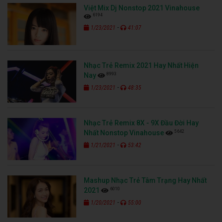
Việt Mix Dj Nonstop 2021 Vinahouse
6194
-
1/23/2021
41:07
Nhạc Trẻ Remix 2021 Hay Nhất Hiện
8993
Nay
-
1/23/2021
48:35
Nhạc Trẻ Remix 8X - 9X Đầu Đời Hay
5642
Nhất Nonstop Vinahouse
-
1/21/2021
53:42
Mashup Nhạc Trẻ Tâm Trạng Hay Nhất
6010
2021
-
1/20/2021
55:00