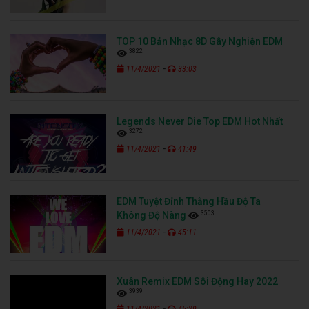
TOP 10 Bản Nhạc 8D Gây Nghiện EDM
3822
-
11/4/2021
33:03
Legends Never Die Top EDM Hot Nhất
3272
-
11/4/2021
41:49
EDM Tuyệt Đỉnh Thằng Hầu Độ Ta
3503
Không Độ Nàng
-
11/4/2021
45:11
Xuân Remix EDM Sôi Động Hay 2022
3939
-
11/4/2021
45:29