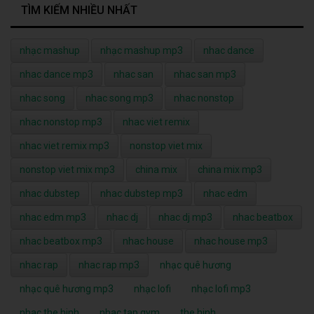
TÌM KIẾM NHIỀU NHẤT
nhạc mashup
nhạc mashup mp3
nhac dance
nhac dance mp3
nhac san
nhac san mp3
nhac song
nhac song mp3
nhac nonstop
nhac nonstop mp3
nhac viet remix
nhac viet remix mp3
nonstop viet mix
nonstop viet mix mp3
china mix
china mix mp3
nhac dubstep
nhac dubstep mp3
nhac edm
nhac edm mp3
nhac dj
nhac dj mp3
nhac beatbox
nhac beatbox mp3
nhac house
nhac house mp3
nhac rap
nhac rap mp3
nhạc quê hương
nhạc quê hương mp3
nhạc lofi
nhạc lofi mp3
nhac the hinh
nhac tap gym
the hinh