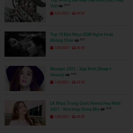
4106
Việt
-
1/31/2021
40:00
Top 15 Bản Nhạc EDM Nghe Hoài
4301
Không Chán
-
1/26/2021
40:00
Mixtape 2021 - Xập Xình (Deep +
4644
House)
-
1/25/2021
43:00
LK Nhạc Trung Quốc Remix Hay Nhất
6528
2021 - Nonstop China Mix
-
1/24/2021
40:00