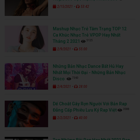
-
2/15/2021
53:42
Mashup Nhạc Trẻ Tâm Trạng TOP 12
Ca Khúc Nhạc Trẻ VPOP Hay Nhất
5125
Tháng 2 2021
-
2/9/2021
55:00
Những Bản Nhạc Dance Bất Hủ Hay
Nhất Mọi Thời Đại - Những Bản Nhạc
7360
Disco
-
2/4/2021
28:00
Dế Choắt Gây Rợn Người Với Bản Rap
3588
Đẳng Cấp Phiêu Lưu Ký Rap Việt
-
2/2/2021
40:00
Top Những Bài Rap Hay Nhất 2021 Rap