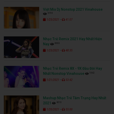
Việt Mix Dj Nonstop 2021 Vinahouse
6194
-
1/23/2021
41:07
Nhạc Trẻ Remix 2021 Hay Nhất Hiện
8993
Nay
-
1/23/2021
48:35
Nhạc Trẻ Remix 8X - 9X Đầu Đời Hay
5642
Nhất Nonstop Vinahouse
-
1/21/2021
53:42
Mashup Nhạc Trẻ Tâm Trạng Hay Nhất
6010
2021
-
1/20/2021
55:00