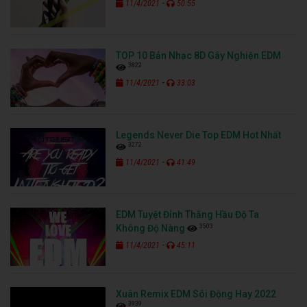
-
11/4/2021
50:55
TOP 10 Bản Nhạc 8D Gây Nghiện EDM
3822
-
11/4/2021
33:03
Legends Never Die Top EDM Hot Nhất
3272
-
11/4/2021
41:49
EDM Tuyệt Đỉnh Thằng Hầu Độ Ta
3503
Không Độ Nàng
-
11/4/2021
45:11
Xuân Remix EDM Sôi Động Hay 2022
3939