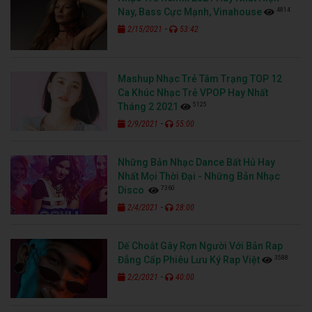
4814
Nay, Bass Cực Mạnh, Vinahouse
-
2/15/2021
53:42
Mashup Nhạc Trẻ Tâm Trạng TOP 12
Ca Khúc Nhạc Trẻ VPOP Hay Nhất
5125
Tháng 2 2021
-
2/9/2021
55:00
Những Bản Nhạc Dance Bất Hủ Hay
Nhất Mọi Thời Đại - Những Bản Nhạc
7360
Disco
-
2/4/2021
28:00
Dế Choắt Gây Rợn Người Với Bản Rap
3588
Đẳng Cấp Phiêu Lưu Ký Rap Việt
-
2/2/2021
40:00