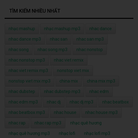
TÌM KIẾM NHIỀU NHẤT
nhạc mashup
nhạc mashup mp3
nhac dance
nhac dance mp3
nhac san
nhac san mp3
nhac song
nhac song mp3
nhac nonstop
nhac nonstop mp3
nhac viet remix
nhac viet remix mp3
nonstop viet mix
nonstop viet mix mp3
china mix
china mix mp3
nhac dubstep
nhac dubstep mp3
nhac edm
nhac edm mp3
nhac dj
nhac dj mp3
nhac beatbox
nhac beatbox mp3
nhac house
nhac house mp3
nhac rap
nhac rap mp3
nhạc quê hương
nhạc quê hương mp3
nhạc lofi
nhạc lofi mp3