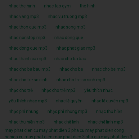
nhac the hinh
nhac tap gym
the hinh
nhac vang mp3
nhac vu truong mp3
nhac thon que mp3
nhac song mp3
nhac nonstop mp3
nhac dong que
nhac dong que mp3
nhac phat giao mp3
nhac thanh ca mp3
nhac cho ba bau
nhac cho ba bau mp3
nhac cho be
nhac cho be mp3
nhac cho tre so sinh
nhac cho tre so sinh mp3
nhạc cho trẻ
nhạc cho trẻ mp3
yêu thích nhạc
yêu thích nhạc mp3
nhạc lệ quyên
nhạc lệ quyên mp3
nhạc phi nhung
nhạc phi nhung mp3
nhạc thu hiền
nhạc thu hiền mp3
nhạc chế linh
nhạc chế linh mp3
may phat dien cu
may phat dien 3 pha cu
may phat dien cong
nghiep cu
may phat dien
may phat dien 3 pha
gia may phat dien 3