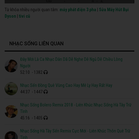
Từ khóa nhiều người quan tâm:
máy phát điện 3 pha
|
Sửa Máy Hút Bụi
Dyson
|
tivi cũ
NHẠC SỐNG LIÊN QUAN
Đây Mới Là Ca Nhạc Dân Dã Dễ Nghe Dễ Ngủ Dễ Chiều Lòng
Người
52:10
- 1382
Nhạc Sến Đồng Quê Vùng Cao Hay Mê Ly Hay Rất Hay
44:37
- 1447
Nhạc Sống Bolero Remix 2018 - Liên Khúc Nhạc Sống Hà Tây Trữ
Tình
45:16
- 1405
Nhạc Sống Hà Tây Sến Remix Cực Mới - Liên Khúc Thôn Quê Trữ
Tình