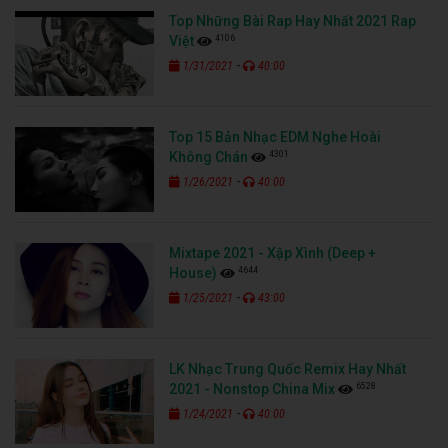
Top Những Bài Rap Hay Nhất 2021 Rap
4106
Việt
-
1/31/2021
40:00
Top 15 Bản Nhạc EDM Nghe Hoài
4301
Không Chán
-
1/26/2021
40:00
Mixtape 2021 - Xập Xình (Deep +
4644
House)
-
1/25/2021
43:00
LK Nhạc Trung Quốc Remix Hay Nhất
6528
2021 - Nonstop China Mix
-
1/24/2021
40:00