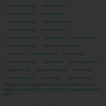
nhac thon que mp3
nhac song mp3
nhac nonstop mp3
nhac dong que
nhac dong que mp3
nhac phat giao mp3
nhac thanh ca mp3
nhac cho ba bau
nhac cho ba bau mp3
nhac cho be
nhac cho be mp3
nhac cho tre so sinh
nhac cho tre so sinh mp3
nhạc cho trẻ
nhạc cho trẻ mp3
yêu thích nhạc
yêu thích nhạc mp3
nhạc lệ quyên
nhạc lệ quyên mp3
nhạc phi nhung
nhạc phi nhung mp3
nhạc thu hiền
nhạc thu hiền mp3
nhạc chế linh
nhạc chế linh mp3
may phat dien cu
may phat dien 3 pha cu
may phat dien cong
nghiep cu
may phat dien
may phat dien 3 pha
gia may phat dien 3
pha