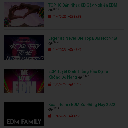
TOP 10 Bản Nhạc 8D Gây Nghiện EDM
3819
-
11/4/2021
33:03
Legends Never Die Top EDM Hot Nhất
3268
-
11/4/2021
41:49
EDM Tuyệt Đỉnh Thằng Hầu Độ Ta
3497
Không Độ Nàng
-
11/4/2021
45:11
Xuân Remix EDM Sôi Động Hay 2022
3933
-
11/4/2021
45:29