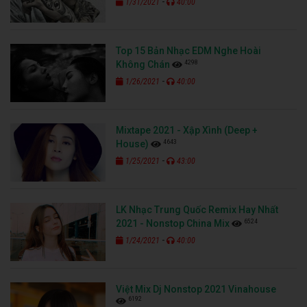
-
1/31/2021
40:00
Top 15 Bản Nhạc EDM Nghe Hoài
4298
Không Chán
-
1/26/2021
40:00
Mixtape 2021 - Xập Xình (Deep +
4643
House)
-
1/25/2021
43:00
LK Nhạc Trung Quốc Remix Hay Nhất
6524
2021 - Nonstop China Mix
-
1/24/2021
40:00
Việt Mix Dj Nonstop 2021 Vinahouse
6192