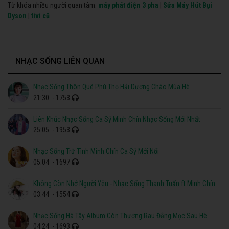
Từ khóa nhiều người quan tâm:
máy phát điện 3 pha
|
Sửa Máy Hút Bụi
Dyson
|
tivi cũ
NHẠC SỐNG LIÊN QUAN
Nhạc Sống Thôn Quê Phú Thọ Hải Dương Chào Mùa Hè
21:30
- 1753
Liên Khúc Nhạc Sống Ca Sỹ Minh Chín Nhạc Sống Mới Nhất
25:05
- 1953
Nhạc Sống Trữ Tình Minh Chín Ca Sỹ Mới Nổi
05:04
- 1697
Không Còn Nhớ Người Yêu - Nhạc Sống Thanh Tuấn ft Minh Chín
03:44
- 1554
Nhạc Sống Hà Tây Album Còn Thương Rau Đắng Mọc Sau Hè
04:24
- 1693