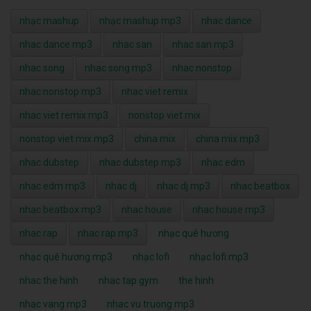
nhạc mashup
nhạc mashup mp3
nhac dance
nhac dance mp3
nhac san
nhac san mp3
nhac song
nhac song mp3
nhac nonstop
nhac nonstop mp3
nhac viet remix
nhac viet remix mp3
nonstop viet mix
nonstop viet mix mp3
china mix
china mix mp3
nhac dubstep
nhac dubstep mp3
nhac edm
nhac edm mp3
nhac dj
nhac dj mp3
nhac beatbox
nhac beatbox mp3
nhac house
nhac house mp3
nhac rap
nhac rap mp3
nhạc quê hương
nhạc quê hương mp3
nhạc lofi
nhạc lofi mp3
nhac the hinh
nhac tap gym
the hinh
nhac vang mp3
nhac vu truong mp3