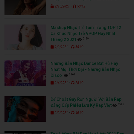
-
2/15/2021
53:42
Mashup Nhạc Trẻ Tâm Trạng TOP 12
Ca Khúc Nhạc Trẻ VPOP Hay Nhất
5129
Tháng 2 2021
-
2/9/2021
55:00
Những Bản Nhạc Dance Bất Hủ Hay
Nhất Mọi Thời Đại - Những Bản Nhạc
7365
Disco
-
2/4/2021
28:00
Dế Choắt Gây Rợn Người Với Bản Rap
3596
Đẳng Cấp Phiêu Lưu Ký Rap Việt
-
2/2/2021
40:00
Top Những Bài Rap Hay Nhất 2021 Rap