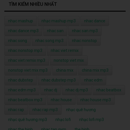
TÌM KIẾM NHIỀU NHẤT
nhạc mashup
nhạc mashup mp3
nhac dance
nhac dance mp3
nhac san
nhac san mp3
nhac song
nhac song mp3
nhac nonstop
nhac nonstop mp3
nhac viet remix
nhac viet remix mp3
nonstop viet mix
nonstop viet mix mp3
china mix
china mix mp3
nhac dubstep
nhac dubstep mp3
nhac edm
nhac edm mp3
nhac dj
nhac dj mp3
nhac beatbox
nhac beatbox mp3
nhac house
nhac house mp3
nhac rap
nhac rap mp3
nhạc quê hương
nhạc quê hương mp3
nhạc lofi
nhạc lofi mp3
nhac the hinh
nhac tap gym
the hinh