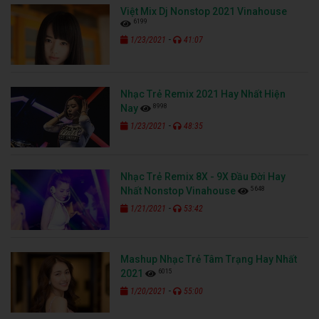
Việt Mix Dj Nonstop 2021 Vinahouse
6199
-
1/23/2021
41:07
Nhạc Trẻ Remix 2021 Hay Nhất Hiện
8998
Nay
-
1/23/2021
48:35
Nhạc Trẻ Remix 8X - 9X Đầu Đời Hay
5648
Nhất Nonstop Vinahouse
-
1/21/2021
53:42
Mashup Nhạc Trẻ Tâm Trạng Hay Nhất
6015
2021
-
1/20/2021
55:00