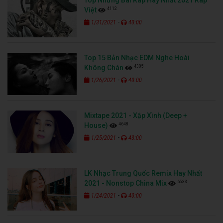
4112
Việt
-
1/31/2021
40:00
Top 15 Bản Nhạc EDM Nghe Hoài
4305
Không Chán
-
1/26/2021
40:00
Mixtape 2021 - Xập Xình (Deep +
4648
House)
-
1/25/2021
43:00
LK Nhạc Trung Quốc Remix Hay Nhất
6533
2021 - Nonstop China Mix
-
1/24/2021
40:00