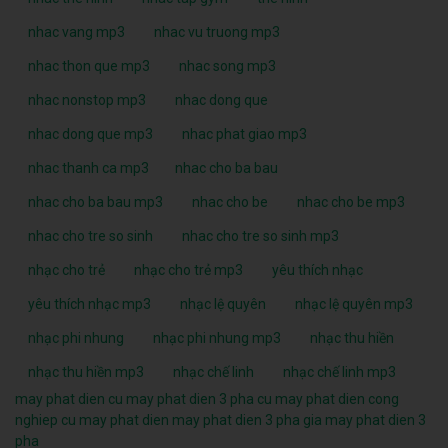
nhac vang mp3
nhac vu truong mp3
nhac thon que mp3
nhac song mp3
nhac nonstop mp3
nhac dong que
nhac dong que mp3
nhac phat giao mp3
nhac thanh ca mp3
nhac cho ba bau
nhac cho ba bau mp3
nhac cho be
nhac cho be mp3
nhac cho tre so sinh
nhac cho tre so sinh mp3
nhạc cho trẻ
nhạc cho trẻ mp3
yêu thích nhạc
yêu thích nhạc mp3
nhạc lệ quyên
nhạc lệ quyên mp3
nhạc phi nhung
nhạc phi nhung mp3
nhạc thu hiền
nhạc thu hiền mp3
nhạc chế linh
nhạc chế linh mp3
may phat dien cu
may phat dien 3 pha cu
may phat dien cong
nghiep cu
may phat dien
may phat dien 3 pha
gia may phat dien 3
pha