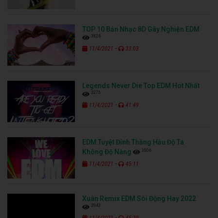
TOP 10 Bản Nhạc 8D Gây Nghiện EDM
3826
-
11/4/2021
33:03
Legends Never Die Top EDM Hot Nhất
3275
-
11/4/2021
41:49
EDM Tuyệt Đỉnh Thằng Hầu Độ Ta
3506
Không Độ Nàng
-
11/4/2021
45:11
Xuân Remix EDM Sôi Động Hay 2022
3943
-
11/4/2021
45:29