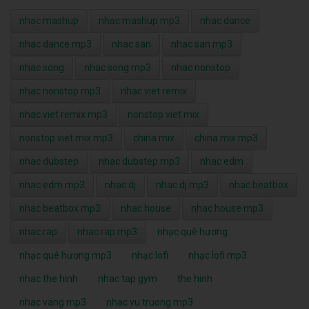
nhạc mashup
nhạc mashup mp3
nhac dance
nhac dance mp3
nhac san
nhac san mp3
nhac song
nhac song mp3
nhac nonstop
nhac nonstop mp3
nhac viet remix
nhac viet remix mp3
nonstop viet mix
nonstop viet mix mp3
china mix
china mix mp3
nhac dubstep
nhac dubstep mp3
nhac edm
nhac edm mp3
nhac dj
nhac dj mp3
nhac beatbox
nhac beatbox mp3
nhac house
nhac house mp3
nhac rap
nhac rap mp3
nhạc quê hương
nhạc quê hương mp3
nhạc lofi
nhạc lofi mp3
nhac the hinh
nhac tap gym
the hinh
nhac vang mp3
nhac vu truong mp3