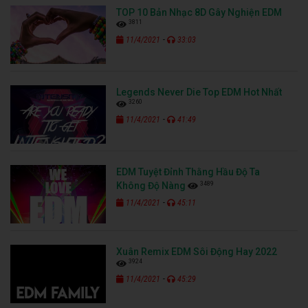
TOP 10 Bản Nhạc 8D Gây Nghiện EDM
3811
-
11/4/2021
33:03
Legends Never Die Top EDM Hot Nhất
3260
-
11/4/2021
41:49
EDM Tuyệt Đỉnh Thằng Hầu Độ Ta
3489
Không Độ Nàng
-
11/4/2021
45:11
Xuân Remix EDM Sôi Động Hay 2022
3924
-
11/4/2021
45:29