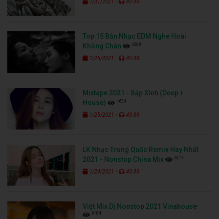
-
1/31/2021
40:00
Top 15 Bản Nhạc EDM Nghe Hoài
4288
Không Chán
-
1/26/2021
40:00
Mixtape 2021 - Xập Xình (Deep +
4634
House)
-
1/25/2021
43:00
LK Nhạc Trung Quốc Remix Hay Nhất
6517
2021 - Nonstop China Mix
-
1/24/2021
40:00
Việt Mix Dj Nonstop 2021 Vinahouse
6184