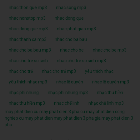
nhac thon que mp3
nhac song mp3
nhac nonstop mp3
nhac dong que
nhac dong que mp3
nhac phat giao mp3
nhac thanh ca mp3
nhac cho ba bau
nhac cho ba bau mp3
nhac cho be
nhac cho be mp3
nhac cho tre so sinh
nhac cho tre so sinh mp3
nhạc cho trẻ
nhạc cho trẻ mp3
yêu thích nhạc
yêu thích nhạc mp3
nhạc lệ quyên
nhạc lệ quyên mp3
nhạc phi nhung
nhạc phi nhung mp3
nhạc thu hiền
nhạc thu hiền mp3
nhạc chế linh
nhạc chế linh mp3
may phat dien cu
may phat dien 3 pha cu
may phat dien cong
nghiep cu
may phat dien
may phat dien 3 pha
gia may phat dien 3
pha