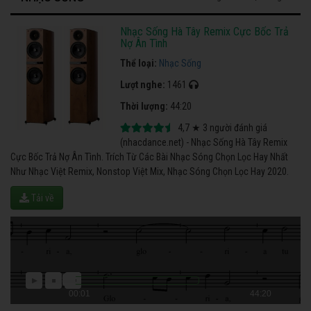
Nhạc Sống Hà Tây Remix Cực Bốc Trả
Nợ Ân Tình
Thể loại:
Nhạc Sống
Lượt nghe:
1461
Thời lượng:
44:20
4,7
★
3
người đánh giá
(nhacdance.net) - Nhạc Sống Hà Tây Remix
Cực Bốc Trả Nợ Ân Tình. Trích Từ Các Bài Nhạc Sóng Chọn Lọc Hay Nhất
Như Nhạc Việt Remix, Nonstop Việt Mix, Nhạc Sóng Chọn Lọc Hay 2020.
Tải về
00:01
44:20