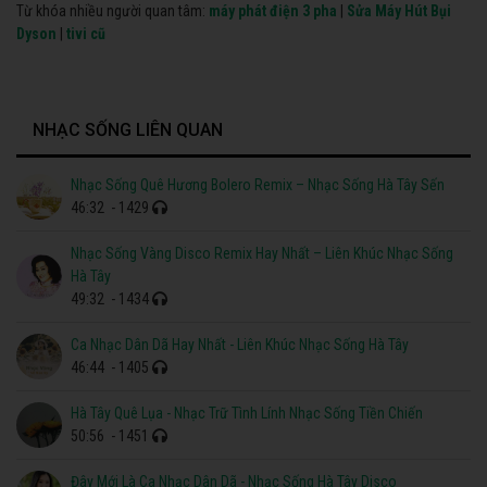
Từ khóa nhiều người quan tâm:
máy phát điện 3 pha
|
Sửa Máy Hút Bụi
Dyson
|
tivi cũ
NHẠC SỐNG LIÊN QUAN
Nhạc Sống Quê Hương Bolero Remix – Nhạc Sống Hà Tây Sến
46:32
- 1429
Nhạc Sống Vàng Disco Remix Hay Nhất – Liên Khúc Nhạc Sống
Hà Tây
49:32
- 1434
Ca Nhạc Dân Dã Hay Nhất - Liên Khúc Nhạc Sống Hà Tây
46:44
- 1405
Hà Tây Quê Lụa - Nhạc Trữ Tình Lính Nhạc Sống Tiền Chiến
50:56
- 1451
Đây Mới Là Ca Nhạc Dân Dã - Nhạc Sống Hà Tây Disco