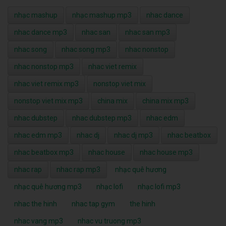
nhạc mashup
nhạc mashup mp3
nhac dance
nhac dance mp3
nhac san
nhac san mp3
nhac song
nhac song mp3
nhac nonstop
nhac nonstop mp3
nhac viet remix
nhac viet remix mp3
nonstop viet mix
nonstop viet mix mp3
china mix
china mix mp3
nhac dubstep
nhac dubstep mp3
nhac edm
nhac edm mp3
nhac dj
nhac dj mp3
nhac beatbox
nhac beatbox mp3
nhac house
nhac house mp3
nhac rap
nhac rap mp3
nhạc quê hương
nhạc quê hương mp3
nhạc lofi
nhạc lofi mp3
nhac the hinh
nhac tap gym
the hinh
nhac vang mp3
nhac vu truong mp3