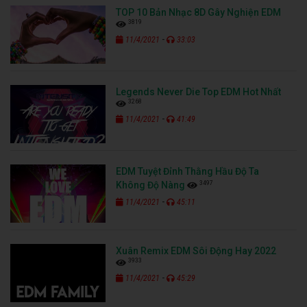
TOP 10 Bản Nhạc 8D Gây Nghiện EDM
3819
-
11/4/2021
33:03
Legends Never Die Top EDM Hot Nhất
3268
-
11/4/2021
41:49
EDM Tuyệt Đỉnh Thằng Hầu Độ Ta
3497
Không Độ Nàng
-
11/4/2021
45:11
Xuân Remix EDM Sôi Động Hay 2022
3933
-
11/4/2021
45:29