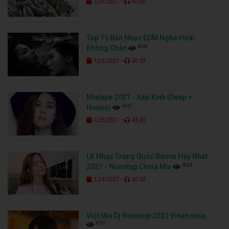
-
1/31/2021
40:00
Top 15 Bản Nhạc EDM Nghe Hoài
4298
Không Chán
-
1/26/2021
40:00
Mixtape 2021 - Xập Xình (Deep +
4643
House)
-
1/25/2021
43:00
LK Nhạc Trung Quốc Remix Hay Nhất
6524
2021 - Nonstop China Mix
-
1/24/2021
40:00
Việt Mix Dj Nonstop 2021 Vinahouse
6192