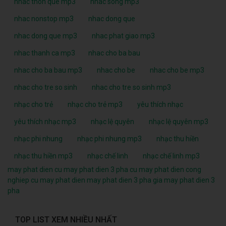
nhac thon que mp3
nhac song mp3
nhac nonstop mp3
nhac dong que
nhac dong que mp3
nhac phat giao mp3
nhac thanh ca mp3
nhac cho ba bau
nhac cho ba bau mp3
nhac cho be
nhac cho be mp3
nhac cho tre so sinh
nhac cho tre so sinh mp3
nhạc cho trẻ
nhạc cho trẻ mp3
yêu thích nhạc
yêu thích nhạc mp3
nhạc lệ quyên
nhạc lệ quyên mp3
nhạc phi nhung
nhạc phi nhung mp3
nhạc thu hiền
nhạc thu hiền mp3
nhạc chế linh
nhạc chế linh mp3
may phat dien cu
may phat dien 3 pha cu
may phat dien cong
nghiep cu
may phat dien
may phat dien 3 pha
gia may phat dien 3
pha
TOP LIST XEM NHIỀU NHẤT