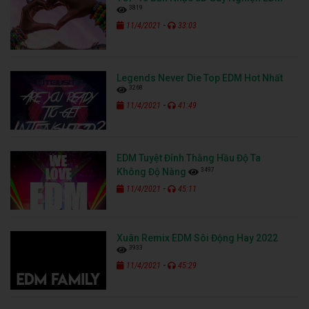
3819
-
11/4/2021
33:03
Legends Never Die Top EDM Hot Nhất
3268
-
11/4/2021
41:49
EDM Tuyệt Đỉnh Thằng Hầu Độ Ta
3497
Không Độ Nàng
-
11/4/2021
45:11
Xuân Remix EDM Sôi Động Hay 2022
3933
-
11/4/2021
45:29