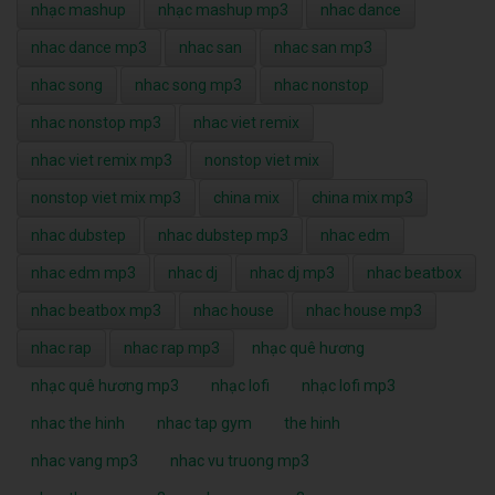
nhạc mashup
nhạc mashup mp3
nhac dance
nhac dance mp3
nhac san
nhac san mp3
nhac song
nhac song mp3
nhac nonstop
nhac nonstop mp3
nhac viet remix
nhac viet remix mp3
nonstop viet mix
nonstop viet mix mp3
china mix
china mix mp3
nhac dubstep
nhac dubstep mp3
nhac edm
nhac edm mp3
nhac dj
nhac dj mp3
nhac beatbox
nhac beatbox mp3
nhac house
nhac house mp3
nhac rap
nhac rap mp3
nhạc quê hương
nhạc quê hương mp3
nhạc lofi
nhạc lofi mp3
nhac the hinh
nhac tap gym
the hinh
nhac vang mp3
nhac vu truong mp3