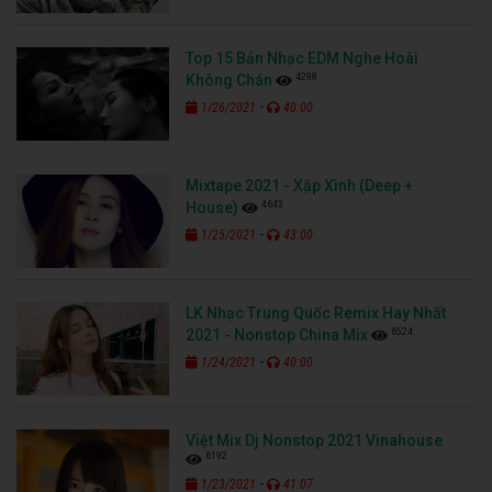
Top 15 Bản Nhạc EDM Nghe Hoài
4298
Không Chán
-
1/26/2021
40:00
Mixtape 2021 - Xập Xình (Deep +
4643
House)
-
1/25/2021
43:00
LK Nhạc Trung Quốc Remix Hay Nhất
6524
2021 - Nonstop China Mix
-
1/24/2021
40:00
Việt Mix Dj Nonstop 2021 Vinahouse
6192
-
1/23/2021
41:07