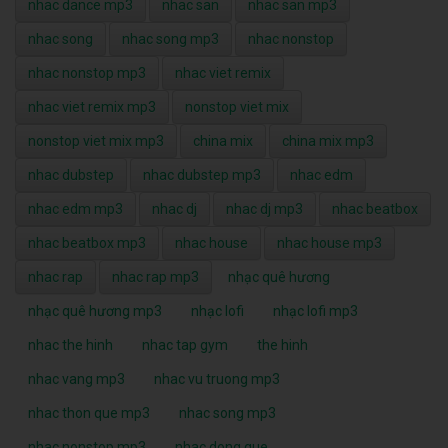
nhac dance mp3
nhac san
nhac san mp3
nhac song
nhac song mp3
nhac nonstop
nhac nonstop mp3
nhac viet remix
nhac viet remix mp3
nonstop viet mix
nonstop viet mix mp3
china mix
china mix mp3
nhac dubstep
nhac dubstep mp3
nhac edm
nhac edm mp3
nhac dj
nhac dj mp3
nhac beatbox
nhac beatbox mp3
nhac house
nhac house mp3
nhac rap
nhac rap mp3
nhạc quê hương
nhạc quê hương mp3
nhạc lofi
nhạc lofi mp3
nhac the hinh
nhac tap gym
the hinh
nhac vang mp3
nhac vu truong mp3
nhac thon que mp3
nhac song mp3
nhac nonstop mp3
nhac dong que