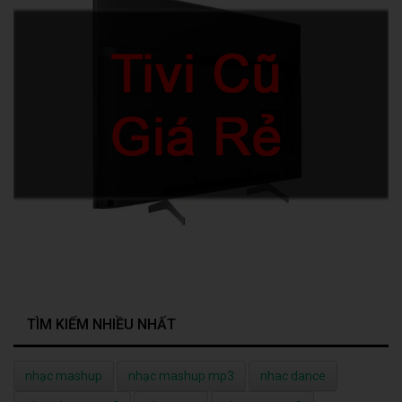
TÌM KIẾM NHIỀU NHẤT
nhạc mashup
nhạc mashup mp3
nhac dance