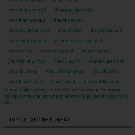
nhac dong que mp3
nhac phat giao mp3
nhac thanh ca mp3
nhac cho ba bau
nhac cho ba bau mp3
nhac cho be
nhac cho be mp3
nhac cho tre so sinh
nhac cho tre so sinh mp3
nhạc cho trẻ
nhạc cho trẻ mp3
yêu thích nhạc
yêu thích nhạc mp3
nhạc lệ quyên
nhạc lệ quyên mp3
nhạc phi nhung
nhạc phi nhung mp3
nhạc thu hiền
nhạc thu hiền mp3
nhạc chế linh
nhạc chế linh mp3
may phat dien cu
may phat dien 3 pha cu
may phat dien cong
nghiep cu
may phat dien
may phat dien 3 pha
gia may phat dien 3
pha
TOP LIST XEM NHIỀU NHẤT