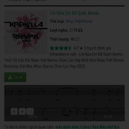
Lời Hứa Em Đã Quên Remix
Thể loại:
Nhạc Việt Remix
Lượt nghe:
2198
Thời lượng:
48:27
4,7
★
3
người đánh giá
(nhacdance.net) - Lời Hứa Em Đã Quên Remix.
Trích Từ Các Bài Nhạc Việt Remix Chọn Lọc Hay Nhất Như Nhạc Việt Remix,
Nonstop Việt Mix, Nhạc Dance Chọn Lọc Hay 2020.
Tải về
00:01
48:27
Từ khóa nhiều người quan tâm:
máy phát điện 3 pha
|
Sửa Máy Hút Bụi