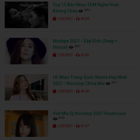
Top 15 Bản Nhạc EDM Nghe Hoài
4291
Không Chán
-
1/26/2021
40:00
Mixtape 2021 - Xập Xình (Deep +
4637
House)
-
1/25/2021
43:00
LK Nhạc Trung Quốc Remix Hay Nhất
6521
2021 - Nonstop China Mix
-
1/24/2021
40:00
Việt Mix Dj Nonstop 2021 Vinahouse
6189
-
1/23/2021
41:07