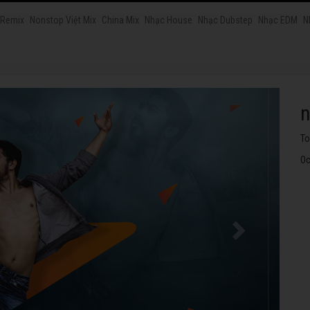
 Remix
Nonstop Việt Mix
China Mix
Nhạc House
Nhạc Dubstep
Nhạc EDM
N
n
Nh
Oc