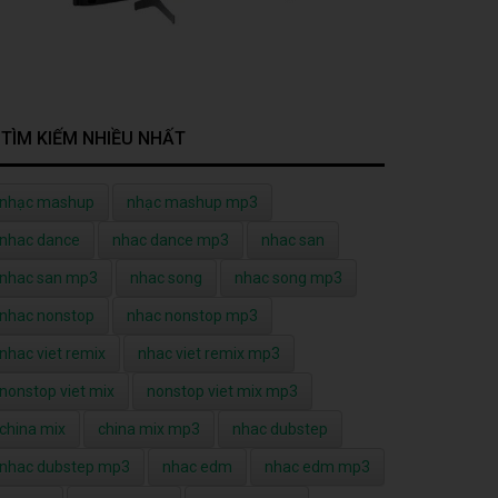
TÌM KIẾM NHIỀU NHẤT
nhạc mashup
nhạc mashup mp3
nhac dance
nhac dance mp3
nhac san
nhac san mp3
nhac song
nhac song mp3
nhac nonstop
nhac nonstop mp3
nhac viet remix
nhac viet remix mp3
nonstop viet mix
nonstop viet mix mp3
china mix
china mix mp3
nhac dubstep
nhac dubstep mp3
nhac edm
nhac edm mp3