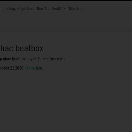
hạc Sống
Nhạc Sàn
Nhạc DJ
Beatbox
Nhạc Rap
hac dance
ững bài nhạc dance tuyển chọn 2020 hay nhất.
tober 22 2020 -
Xem thêm