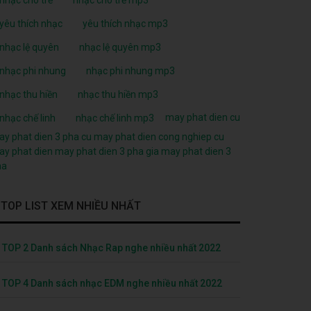
yêu thích nhạc
yêu thích nhạc mp3
nhạc lệ quyên
nhạc lệ quyên mp3
nhạc phi nhung
nhạc phi nhung mp3
nhạc thu hiền
nhạc thu hiền mp3
may phat dien cu
nhạc chế linh
nhạc chế linh mp3
y phat dien 3 pha cu
may phat dien cong nghiep cu
y phat dien
may phat dien 3 pha
gia may phat dien 3
ha
TOP LIST XEM NHIỀU NHẤT
TOP 2 Danh sách Nhạc Rap nghe nhiều nhất 2022
TOP 4 Danh sách nhạc EDM nghe nhiều nhất 2022