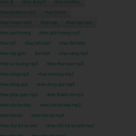
nhac dj
nhac dj mp3
nhac beatbox
nhac beatbox mp3
nhac house
nhac house mp3
nhac rap
nhac rap mp3
nhạc quê hương
nhạc quê hương mp3
nhạc lofi
nhạc lofi mp3
nhac the hinh
nhac tap gym
the hinh
nhac vang mp3
nhac vu truong mp3
nhac thon que mp3
nhac song mp3
nhac nonstop mp3
nhac dong que
nhac dong que mp3
nhac phat giao mp3
nhac thanh ca mp3
nhac cho ba bau
nhac cho ba bau mp3
nhac cho be
nhac cho be mp3
nhac cho tre so sinh
nhac cho tre so sinh mp3
nhạc cho trẻ
nhạc cho trẻ mp3