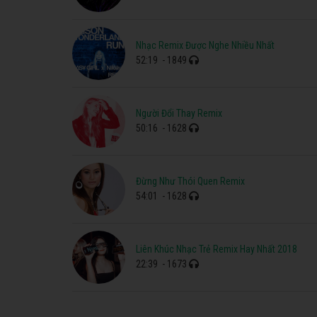
Nhạc Remix Được Nghe Nhiều Nhất
52:19
- 1849
Người Đổi Thay Remix
50:16
- 1628
Đừng Như Thói Quen Remix
54:01
- 1628
Liên Khúc Nhạc Trẻ Remix Hay Nhất 2018
22:39
- 1673