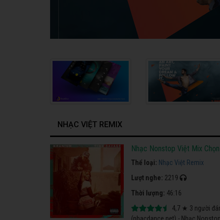
NHẠC VIỆT REMIX
Nhạc Nonstop Việt Mix Chọn
Thể loại:
Nhạc Việt Remix
Lượt nghe:
2219
Thời lượng:
46:16
4,7
★
3
người đá
(nhacdance.net) - Nhạc Nonstop 