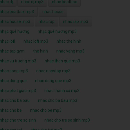
nhac dj
nhac dj mp3
nhac beatbox
nhac beatbox mp3
nhac house
nhac house mp3
nhac rap
nhac rap mp3
nhạc quê hương
nhạc quê hương mp3
nhạc lofi
nhạc lofi mp3
nhac the hinh
nhac tap gym
the hinh
nhac vang mp3
nhac vu truong mp3
nhac thon que mp3
nhac song mp3
nhac nonstop mp3
nhac dong que
nhac dong que mp3
nhac phat giao mp3
nhac thanh ca mp3
nhac cho ba bau
nhac cho ba bau mp3
nhac cho be
nhac cho be mp3
nhac cho tre so sinh
nhac cho tre so sinh mp3
nhạc cho trẻ
nhạc cho trẻ mp3