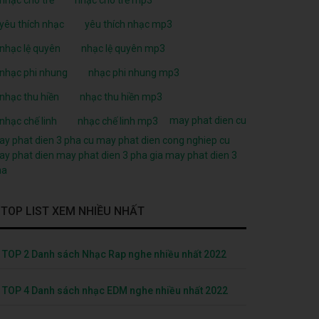
yêu thích nhạc
yêu thích nhạc mp3
nhạc lệ quyên
nhạc lệ quyên mp3
nhạc phi nhung
nhạc phi nhung mp3
nhạc thu hiền
nhạc thu hiền mp3
may phat dien cu
nhạc chế linh
nhạc chế linh mp3
y phat dien 3 pha cu
may phat dien cong nghiep cu
y phat dien
may phat dien 3 pha
gia may phat dien 3
ha
TOP LIST XEM NHIỀU NHẤT
TOP 2 Danh sách Nhạc Rap nghe nhiều nhất 2022
TOP 4 Danh sách nhạc EDM nghe nhiều nhất 2022