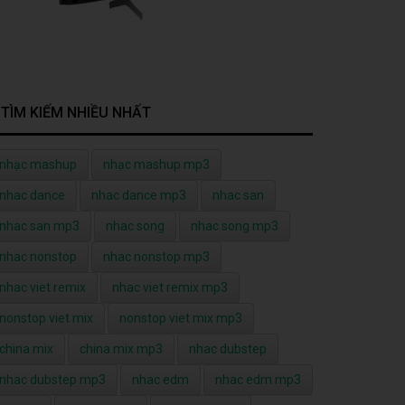
TÌM KIẾM NHIỀU NHẤT
nhạc mashup
nhạc mashup mp3
nhac dance
nhac dance mp3
nhac san
nhac san mp3
nhac song
nhac song mp3
nhac nonstop
nhac nonstop mp3
nhac viet remix
nhac viet remix mp3
nonstop viet mix
nonstop viet mix mp3
china mix
china mix mp3
nhac dubstep
nhac dubstep mp3
nhac edm
nhac edm mp3