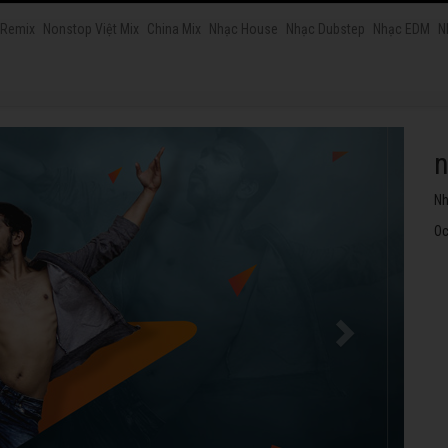
 Remix
Nonstop Việt Mix
China Mix
Nhạc House
Nhạc Dubstep
Nhạc EDM
N
n
Nh
Oc