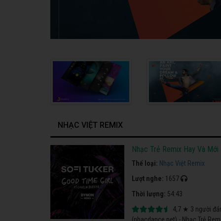
NHẠC VIỆT REMIX
Nhạc Trẻ Remix Hay Và Mới
Thể loại:
Nhạc Việt Remix
Lượt nghe:
1657
Thời lượng:
54:43
4,7
★
3
người đá
(nhacdance.net) - Nhạc Trẻ Remi