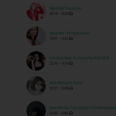
Người Đổi Thay Remix
50:16
- 1630
Đừng Như Thói Quen Remix
54:01
- 1631
Liên Khúc Nhạc Trẻ Remix Hay Nhất 2018
22:39
- 1674
Buồn Không Em Remix
53:21
- 1608
Quên Rồi Sao Cuộc Sống Em Ổn Không Remix
52:05
- 2082