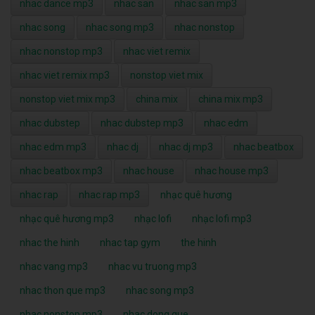
nhac dance mp3
nhac san
nhac san mp3
nhac song
nhac song mp3
nhac nonstop
nhac nonstop mp3
nhac viet remix
nhac viet remix mp3
nonstop viet mix
nonstop viet mix mp3
china mix
china mix mp3
nhac dubstep
nhac dubstep mp3
nhac edm
nhac edm mp3
nhac dj
nhac dj mp3
nhac beatbox
nhac beatbox mp3
nhac house
nhac house mp3
nhac rap
nhac rap mp3
nhạc quê hương
nhạc quê hương mp3
nhạc lofi
nhạc lofi mp3
nhac the hinh
nhac tap gym
the hinh
nhac vang mp3
nhac vu truong mp3
nhac thon que mp3
nhac song mp3
nhac nonstop mp3
nhac dong que