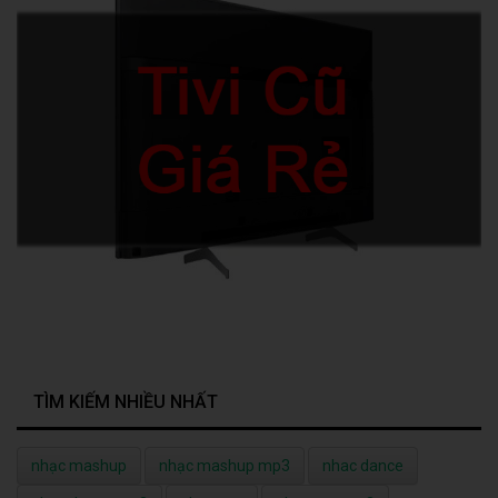
TÌM KIẾM NHIỀU NHẤT
nhạc mashup
nhạc mashup mp3
nhac dance