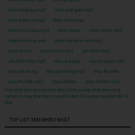
nhac dong que mp3
nhac phat giao mp3
nhac thanh ca mp3
nhac cho ba bau
nhac cho ba bau mp3
nhac cho be
nhac cho be mp3
nhac cho tre so sinh
nhac cho tre so sinh mp3
nhạc cho trẻ
nhạc cho trẻ mp3
yêu thích nhạc
yêu thích nhạc mp3
nhạc lệ quyên
nhạc lệ quyên mp3
nhạc phi nhung
nhạc phi nhung mp3
nhạc thu hiền
nhạc thu hiền mp3
nhạc chế linh
nhạc chế linh mp3
may phat dien cu
may phat dien 3 pha cu
may phat dien cong
nghiep cu
may phat dien
may phat dien 3 pha
gia may phat dien 3
pha
TOP LIST XEM NHIỀU NHẤT