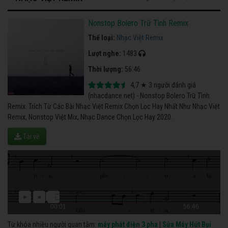
Nonstop Bolero Trữ Tình Remix
Thể loại:
Nhạc Việt Remix
Lượt nghe:
1483
Thời lượng:
56:46
4,7
★
3
người đánh giá
(nhacdance.net) - Nonstop Bolero Trữ Tình
Remix. Trích Từ Các Bài Nhạc Việt Remix Chọn Lọc Hay Nhất Như Nhạc Việt
Remix, Nonstop Việt Mix, Nhạc Dance Chọn Lọc Hay 2020.
Tải về
00:01
56:46
Từ khóa nhiều người quan tâm:
máy phát điện 3 pha
|
Sửa Máy Hút Bụi