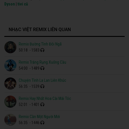
Dyson
|
tivi cũ
NHẠC VIỆT REMIX LIÊN QUAN
Remix Đường Tình Đôi Ngã
50:18
- 1583
Remix Trăng Rụng Xuống Cầu
54:00
- 1489
Chuyện Tình La Lan Liên Khúc
56:35
- 1539
Remix Hay Nhất Hoa Cài Mái Tóc
52:01
- 1401
Remix Cần Một Người Mới
56:35
- 1446