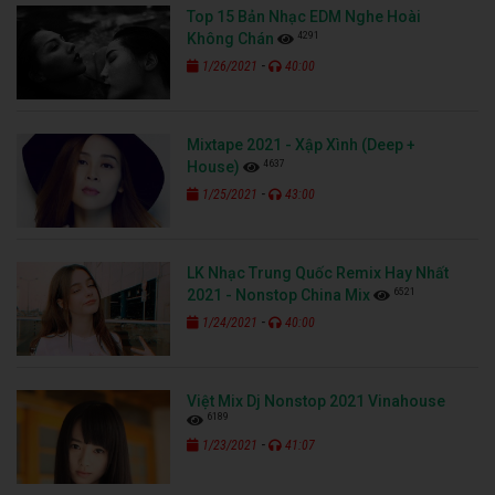
Top 15 Bản Nhạc EDM Nghe Hoài
4291
Không Chán
-
1/26/2021
40:00
Mixtape 2021 - Xập Xình (Deep +
4637
House)
-
1/25/2021
43:00
LK Nhạc Trung Quốc Remix Hay Nhất
6521
2021 - Nonstop China Mix
-
1/24/2021
40:00
Việt Mix Dj Nonstop 2021 Vinahouse
6189
-
1/23/2021
41:07