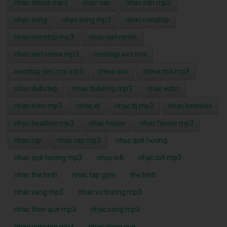
nhac dance mp3
nhac san
nhac san mp3
nhac song
nhac song mp3
nhac nonstop
nhac nonstop mp3
nhac viet remix
nhac viet remix mp3
nonstop viet mix
nonstop viet mix mp3
china mix
china mix mp3
nhac dubstep
nhac dubstep mp3
nhac edm
nhac edm mp3
nhac dj
nhac dj mp3
nhac beatbox
nhac beatbox mp3
nhac house
nhac house mp3
nhac rap
nhac rap mp3
nhạc quê hương
nhạc quê hương mp3
nhạc lofi
nhạc lofi mp3
nhac the hinh
nhac tap gym
the hinh
nhac vang mp3
nhac vu truong mp3
nhac thon que mp3
nhac song mp3
nhac nonstop mp3
nhac dong que