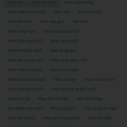
nhac dong que mp3
nhac phat giao mp3
nhac thanh ca mp3
nhac cho ba bau
nhac cho ba bau mp3
nhac cho be
nhac cho be mp3
nhac cho tre so sinh
nhac cho tre so sinh mp3
nhạc cho trẻ
nhạc cho trẻ mp3
yêu thích nhạc
yêu thích nhạc mp3
nhạc lệ quyên
nhạc lệ quyên mp3
nhạc phi nhung
nhạc phi nhung mp3
nhạc thu hiền
nhạc thu hiền mp3
nhạc chế linh
nhạc chế linh mp3
may phat dien cu
may phat dien 3 pha cu
may phat dien cong
nghiep cu
may phat dien
may phat dien 3 pha
gia may phat dien 3
pha
TOP LIST XEM NHIỀU NHẤT