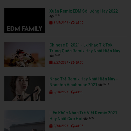
6455
-
2/23/2021
40:00
Nhạc Trẻ Remix Hay Nhất Hiện Nay -
5215
Nonstop Vinahouse 2021
-
2/20/2021
43:00
Liên Khúc Nhạc Trẻ Việt Remix 2021
4997
Hay Nhất Cực Hot
-
2/18/2021
48:35
Nhạc Trẻ Remix 2021 Hay Nhất Hiện
4814
Nay, Bass Cực Mạnh, Vinahouse
-
2/15/2021
53:42
Mashup Nhạc Trẻ Tâm Trạng TOP 12