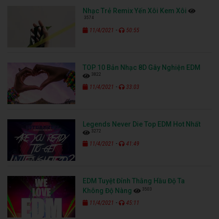
Legends Never Die Top EDM Hot Nhất
3272
-
11/4/2021
41:49
EDM Tuyệt Đỉnh Thằng Hầu Độ Ta
3503
Không Độ Nàng
-
11/4/2021
45:11
Xuân Remix EDM Sôi Động Hay 2022
3939
-
11/4/2021
45:29
Chinese Dj 2021 - Lk Nhạc Tik Tok
Trung Quốc Remix Hay Nhất Hiện Nay