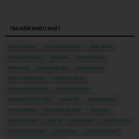
nhac dance mp3
nhac san
nhac san mp3
nhac song
nhac song mp3
nhac nonstop
nhac nonstop mp3
nhac viet remix
nhac viet remix mp3
nonstop viet mix
nonstop viet mix mp3
china mix
china mix mp3
nhac dubstep
nhac dubstep mp3
nhac edm
nhac edm mp3
nhac dj
nhac dj mp3
nhac beatbox
nhac beatbox mp3
nhac house
nhac house mp3
nhac rap
nhac rap mp3
nhạc quê hương
nhạc quê hương mp3
nhạc lofi
nhạc lofi mp3
nhac the hinh
nhac tap gym
the hinh
nhac vang mp3
nhac vu truong mp3
nhac thon que mp3
nhac song mp3
nhac nonstop mp3
nhac dong que