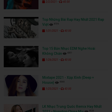
Top 15 Bản Nhạc EDM Nghe Hoài
4301
Không Chán
-
1/26/2021
40:00
Mixtape 2021 - Xập Xình (Deep +
4644
House)
-
1/25/2021
43:00
LK Nhạc Trung Quốc Remix Hay Nhất
6528
2021 - Nonstop China Mix
-
1/24/2021
40:00
Việt Mix Dj Nonstop 2021 Vinahouse
6194
-
1/23/2021
41:07