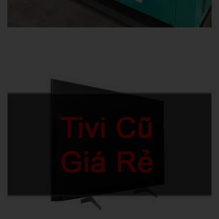
TÌM KIẾM NHIỀU NHẤT
nhạc mashup
nhạc mashup mp3
nhac dance