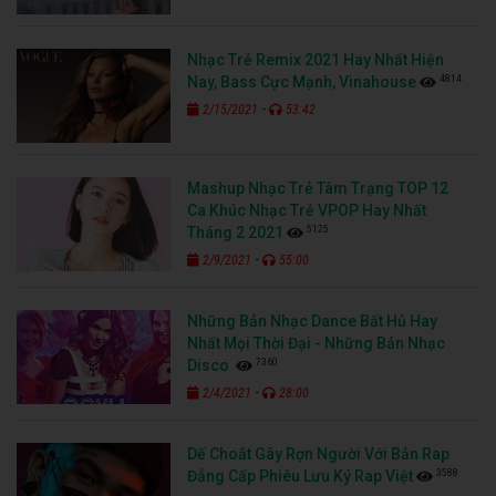
Ca Khúc Nhạc Trẻ VPOP Hay Nhất
5125
Tháng 2 2021
-
2/9/2021
55:00
Những Bản Nhạc Dance Bất Hủ Hay
Nhất Mọi Thời Đại - Những Bản Nhạc
7360
Disco
-
2/4/2021
28:00
Dế Choắt Gây Rợn Người Với Bản Rap
3588
Đẳng Cấp Phiêu Lưu Ký Rap Việt
-
2/2/2021
40:00
Top Những Bài Rap Hay Nhất 2021 Rap
4106
Việt
-
1/31/2021
40:00