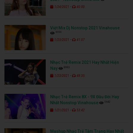
Nhạc Trẻ Remix 2021 Hay Nhất Hiện
8993
Nay
-
1/23/2021
48:35
Nhạc Trẻ Remix 8X - 9X Đầu Đời Hay
5642
Nhất Nonstop Vinahouse
-
1/21/2021
53:42
Mashup Nhạc Trẻ Tâm Trạng Hay Nhất
6010
2021
-
1/20/2021
55:00
TAGS
Đọc thêm