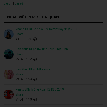
Dyson
|
tivi cũ
NHẠC VIỆT REMIX LIÊN QUAN
Những Ca Khúc Nhạc Trẻ Remix Hay Nhất 2019
43:31
- 1993
Liên Khúc Nhạc Trẻ Tình Khúc Thất Tình
55:36
- 1679
Liên Khúc Nhạc Tết Remix
53:06
- 1466
Remix EDM Mừng Xuân Kỷ Dậu 2019
51:04
- 1440
Xuân Remix Sôi Động Hay Nhất 2019
50:35
- 1452