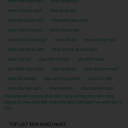
nhac thon que mp3
nhac song mp3
nhac nonstop mp3
nhac dong que
nhac dong que mp3
nhac phat giao mp3
nhac thanh ca mp3
nhac cho ba bau
nhac cho ba bau mp3
nhac cho be
nhac cho be mp3
nhac cho tre so sinh
nhac cho tre so sinh mp3
nhạc cho trẻ
nhạc cho trẻ mp3
yêu thích nhạc
yêu thích nhạc mp3
nhạc lệ quyên
nhạc lệ quyên mp3
nhạc phi nhung
nhạc phi nhung mp3
nhạc thu hiền
nhạc thu hiền mp3
nhạc chế linh
nhạc chế linh mp3
may phat dien cu
may phat dien 3 pha cu
may phat dien cong
nghiep cu
may phat dien
may phat dien 3 pha
gia may phat dien 3
pha
TOP LIST XEM NHIỀU NHẤT