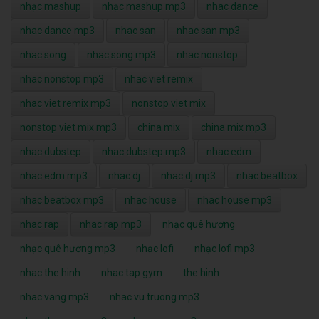
nhạc mashup
nhạc mashup mp3
nhac dance
nhac dance mp3
nhac san
nhac san mp3
nhac song
nhac song mp3
nhac nonstop
nhac nonstop mp3
nhac viet remix
nhac viet remix mp3
nonstop viet mix
nonstop viet mix mp3
china mix
china mix mp3
nhac dubstep
nhac dubstep mp3
nhac edm
nhac edm mp3
nhac dj
nhac dj mp3
nhac beatbox
nhac beatbox mp3
nhac house
nhac house mp3
nhac rap
nhac rap mp3
nhạc quê hương
nhạc quê hương mp3
nhạc lofi
nhạc lofi mp3
nhac the hinh
nhac tap gym
the hinh
nhac vang mp3
nhac vu truong mp3