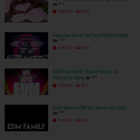
3815
-
11/4/2021
33:03
Legends Never Die Top EDM Hot Nhất
3264
-
11/4/2021
41:49
EDM Tuyệt Đỉnh Thằng Hầu Độ Ta
3492
Không Độ Nàng
-
11/4/2021
45:11
Xuân Remix EDM Sôi Động Hay 2022
3928
-
11/4/2021
45:29