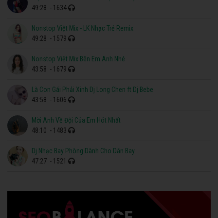
49:28
- 1634
Nonstop Việt Mix - LK Nhạc Trẻ Remix
49:28
- 1579
Nonstop Việt Mix Bên Em Anh Nhé
43:58
- 1679
Là Con Gái Phải Xinh Dj Long Chen ft Dj Bebe
43:58
- 1606
Mời Anh Về Đội Của Em Hót Nhất
48:10
- 1483
Dj Nhạc Bay Phòng Dành Cho Dân Bay
47:27
- 1521