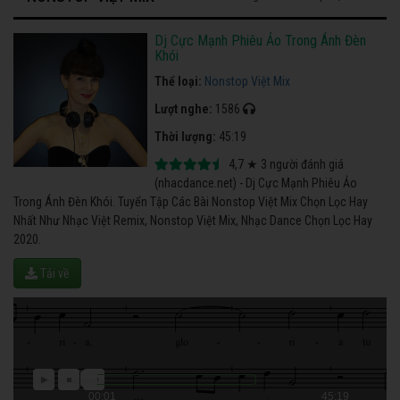
Dj Cực Mạnh Phiêu Ảo Trong Ánh Đèn
Khói
Thể loại:
Nonstop Việt Mix
Lượt nghe:
1586
Thời lượng:
45:19
4,7
★
3
người đánh giá
(nhacdance.net) - Dj Cực Mạnh Phiêu Ảo
Trong Ánh Đèn Khói. Tuyển Tập Các Bài Nonstop Việt Mix Chọn Lọc Hay
Nhất Như Nhạc Việt Remix, Nonstop Việt Mix, Nhạc Dance Chọn Lọc Hay
2020.
Tải về
00:01
45:19