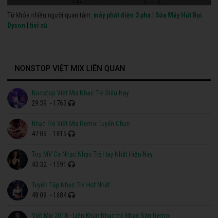
Từ khóa nhiều người quan tâm:
máy phát điện 3 pha
|
Sửa Máy Hút Bụi
Dyson
|
tivi cũ
NONSTOP VIỆT MIX LIÊN QUAN
Nonstop Việt Mix Nhạc Trẻ Siêu Hay
29:39
- 1763
Nhạc Trẻ Việt Mix Remix Tuyển Chọn
47:05
- 1815
Top MV Ca Nhạc Nhạc Trẻ Hay Nhất Hiện Nay
43:32
- 1591
Tuyển Tập Nhạc Trẻ Hot Nhất
48:09
- 1684
Việt Mix 2018 - Liên Khúc Nhạc trẻ Nhạc Sàn Remix