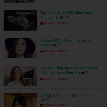
Top 15 Bản Nhạc EDM Nghe Hoài
4291
Không Chán
-
1/26/2021
40:00
Mixtape 2021 - Xập Xình (Deep +
4637
House)
-
1/25/2021
43:00
LK Nhạc Trung Quốc Remix Hay Nhất
6521
2021 - Nonstop China Mix
-
1/24/2021
40:00
Việt Mix Dj Nonstop 2021 Vinahouse
6189
-
1/23/2021
41:07