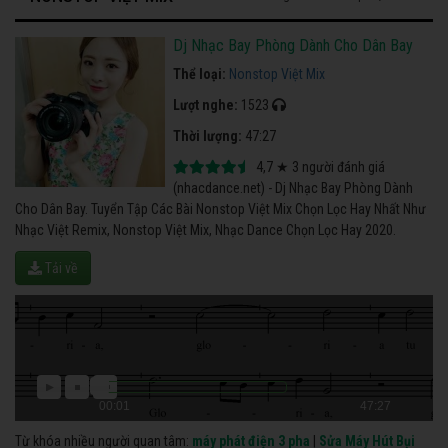
Dj Nhạc Bay Phòng Dành Cho Dân Bay
Thể loại:
Nonstop Việt Mix
Lượt nghe:
1523
Thời lượng:
47:27
4,7
★
3
người đánh giá
(nhacdance.net) - Dj Nhạc Bay Phòng Dành
Cho Dân Bay. Tuyển Tập Các Bài Nonstop Việt Mix Chọn Lọc Hay Nhất Như
Nhạc Việt Remix, Nonstop Việt Mix, Nhạc Dance Chọn Lọc Hay 2020.
Tải về
00:01
47:27
Từ khóa nhiều người quan tâm:
máy phát điện 3 pha
|
Sửa Máy Hút Bụi