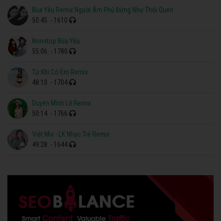
Bùa Yêu Remix Người Âm Phủ Đừng Như Thói Quen
50:45
- 1610
Nonstop Bùa Yêu
55:06
- 1780
Từ Khi Có Em Remix
48:10
- 1704
Duyên Mình Lỡ Remix
50:14
- 1766
Việt Mix - LK Nhạc Trẻ Remix
49:28
- 1644