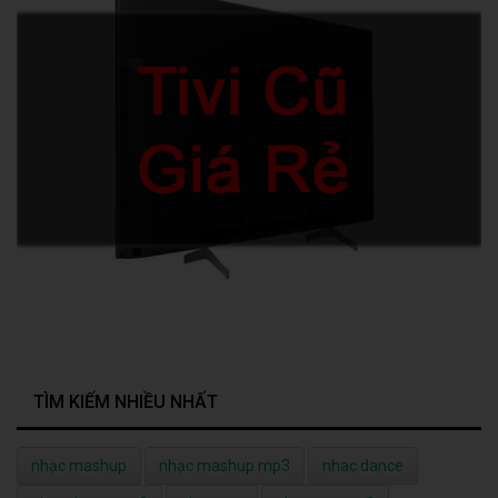
TÌM KIẾM NHIỀU NHẤT
nhạc mashup
nhạc mashup mp3
nhac dance