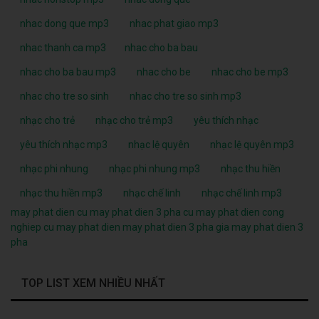
nhac dong que mp3
nhac phat giao mp3
nhac thanh ca mp3
nhac cho ba bau
nhac cho ba bau mp3
nhac cho be
nhac cho be mp3
nhac cho tre so sinh
nhac cho tre so sinh mp3
nhạc cho trẻ
nhạc cho trẻ mp3
yêu thích nhạc
yêu thích nhạc mp3
nhạc lệ quyên
nhạc lệ quyên mp3
nhạc phi nhung
nhạc phi nhung mp3
nhạc thu hiền
nhạc thu hiền mp3
nhạc chế linh
nhạc chế linh mp3
may phat dien cu
may phat dien 3 pha cu
may phat dien cong
nghiep cu
may phat dien
may phat dien 3 pha
gia may phat dien 3
pha
TOP LIST XEM NHIỀU NHẤT