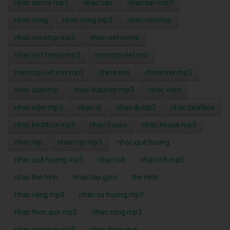
nhac dance mp3
nhac san
nhac san mp3
nhac song
nhac song mp3
nhac nonstop
nhac nonstop mp3
nhac viet remix
nhac viet remix mp3
nonstop viet mix
nonstop viet mix mp3
china mix
china mix mp3
nhac dubstep
nhac dubstep mp3
nhac edm
nhac edm mp3
nhac dj
nhac dj mp3
nhac beatbox
nhac beatbox mp3
nhac house
nhac house mp3
nhac rap
nhac rap mp3
nhạc quê hương
nhạc quê hương mp3
nhạc lofi
nhạc lofi mp3
nhac the hinh
nhac tap gym
the hinh
nhac vang mp3
nhac vu truong mp3
nhac thon que mp3
nhac song mp3
nhac nonstop mp3
nhac dong que