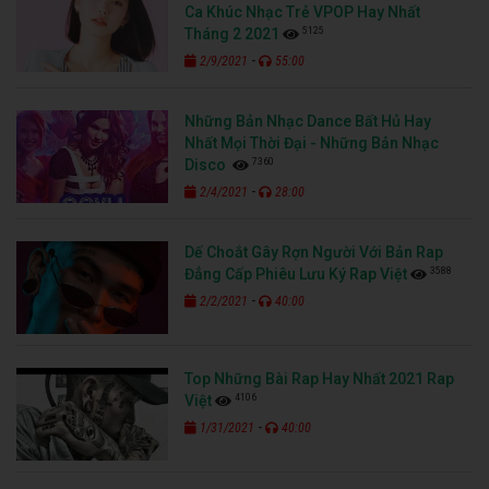
Ca Khúc Nhạc Trẻ VPOP Hay Nhất
5125
Tháng 2 2021
-
2/9/2021
55:00
Những Bản Nhạc Dance Bất Hủ Hay
Nhất Mọi Thời Đại - Những Bản Nhạc
7360
Disco
-
2/4/2021
28:00
Dế Choắt Gây Rợn Người Với Bản Rap
3588
Đẳng Cấp Phiêu Lưu Ký Rap Việt
-
2/2/2021
40:00
Top Những Bài Rap Hay Nhất 2021 Rap
4106
Việt
-
1/31/2021
40:00