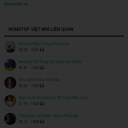
Dyson
|
tivi cũ
NONSTOP VIỆT MIX LIÊN QUAN
Nonstop Nhạc Trung Thu Remix
42:23
- 1671
Nonstop Tết Trung Thu Rước Đèn Đi Bar
41:41
- 1533
Điều Anh Không Thể Giấu
55:02
- 1584
Nhạc Xuân Nonstop DJ Thì Thầm Mùa Xuân
21:19
- 1426
Chẳng Bao Giờ Quên - Người Phản Bội
49:12
- 1438