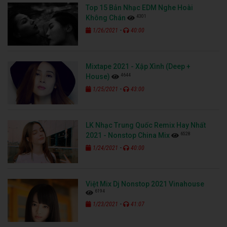
Top 15 Bản Nhạc EDM Nghe Hoài
4301
Không Chán
-
1/26/2021
40:00
Mixtape 2021 - Xập Xình (Deep +
4644
House)
-
1/25/2021
43:00
LK Nhạc Trung Quốc Remix Hay Nhất
6528
2021 - Nonstop China Mix
-
1/24/2021
40:00
Việt Mix Dj Nonstop 2021 Vinahouse
6194
-
1/23/2021
41:07