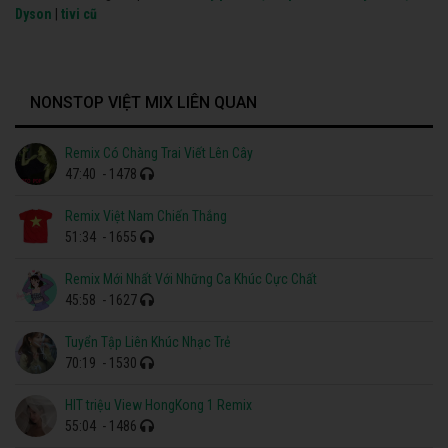
Dyson
|
tivi cũ
NONSTOP VIỆT MIX LIÊN QUAN
Remix Có Chàng Trai Viết Lên Cây
47:40
- 1478
Remix Việt Nam Chiến Thắng
51:34
- 1655
Remix Mới Nhất Với Những Ca Khúc Cực Chất
45:58
- 1627
Tuyển Tập Liên Khúc Nhạc Trẻ
70:19
- 1530
HIT triệu View HongKong 1 Remix
55:04
- 1486