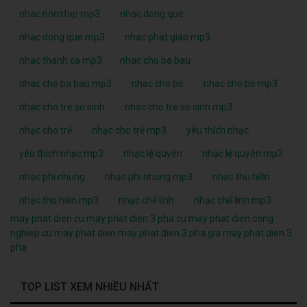
nhac nonstop mp3
nhac dong que
nhac dong que mp3
nhac phat giao mp3
nhac thanh ca mp3
nhac cho ba bau
nhac cho ba bau mp3
nhac cho be
nhac cho be mp3
nhac cho tre so sinh
nhac cho tre so sinh mp3
nhạc cho trẻ
nhạc cho trẻ mp3
yêu thích nhạc
yêu thích nhạc mp3
nhạc lệ quyên
nhạc lệ quyên mp3
nhạc phi nhung
nhạc phi nhung mp3
nhạc thu hiền
nhạc thu hiền mp3
nhạc chế linh
nhạc chế linh mp3
may phat dien cu
may phat dien 3 pha cu
may phat dien cong
nghiep cu
may phat dien
may phat dien 3 pha
gia may phat dien 3
pha
TOP LIST XEM NHIỀU NHẤT