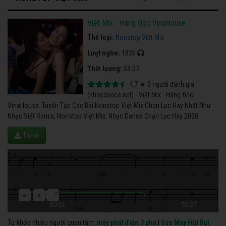
Việt Mix - Hàng Độc VinaHouse
Thể loại:
Nonstop Việt Mix
Lượt nghe:
1836
Thời lượng:
53:27
4,7
★
3
người đánh giá
(nhacdance.net) - Việt Mix - Hàng Độc
VinaHouse. Tuyển Tập Các Bài Nonstop Việt Mix Chọn Lọc Hay Nhất Như
Nhạc Việt Remix, Nonstop Việt Mix, Nhạc Dance Chọn Lọc Hay 2020.
Tải về
00:01
53:27
Từ khóa nhiều người quan tâm:
máy phát điện 3 pha
|
Sửa Máy Hút Bụi