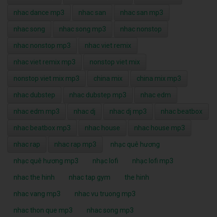
nhac dance mp3
nhac san
nhac san mp3
nhac song
nhac song mp3
nhac nonstop
nhac nonstop mp3
nhac viet remix
nhac viet remix mp3
nonstop viet mix
nonstop viet mix mp3
china mix
china mix mp3
nhac dubstep
nhac dubstep mp3
nhac edm
nhac edm mp3
nhac dj
nhac dj mp3
nhac beatbox
nhac beatbox mp3
nhac house
nhac house mp3
nhac rap
nhac rap mp3
nhạc quê hương
nhạc quê hương mp3
nhạc lofi
nhạc lofi mp3
nhac the hinh
nhac tap gym
the hinh
nhac vang mp3
nhac vu truong mp3
nhac thon que mp3
nhac song mp3