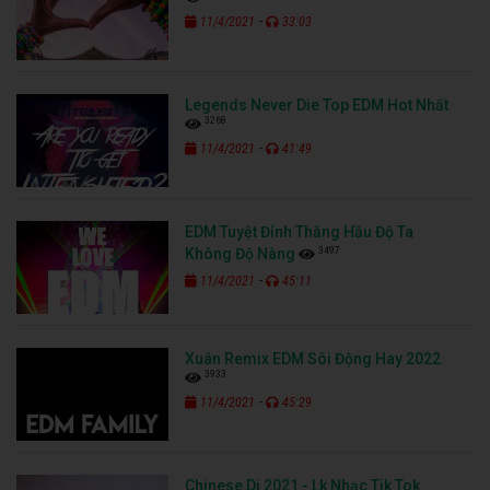
-
11/4/2021
33:03
Legends Never Die Top EDM Hot Nhất
3268
-
11/4/2021
41:49
EDM Tuyệt Đỉnh Thằng Hầu Độ Ta
3497
Không Độ Nàng
-
11/4/2021
45:11
Xuân Remix EDM Sôi Động Hay 2022
3933
-
11/4/2021
45:29
Chinese Dj 2021 - Lk Nhạc Tik Tok