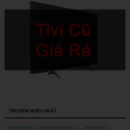
TÌM KIẾM NHIỀU NHẤT
nhạc mashup
nhạc mashup mp3
nhac dance