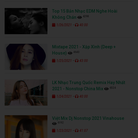
Top 15 Bản Nhạc EDM Nghe Hoài
4298
Không Chán
-
1/26/2021
40:00
Mixtape 2021 - Xập Xình (Deep +
4643
House)
-
1/25/2021
43:00
LK Nhạc Trung Quốc Remix Hay Nhất
6524
2021 - Nonstop China Mix
-
1/24/2021
40:00
Việt Mix Dj Nonstop 2021 Vinahouse
6192
-
1/23/2021
41:07