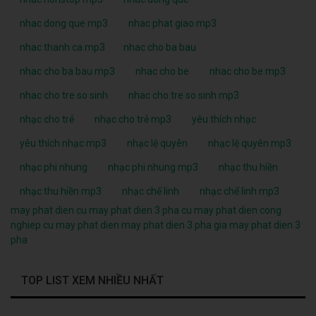
nhac dong que mp3
nhac phat giao mp3
nhac thanh ca mp3
nhac cho ba bau
nhac cho ba bau mp3
nhac cho be
nhac cho be mp3
nhac cho tre so sinh
nhac cho tre so sinh mp3
nhạc cho trẻ
nhạc cho trẻ mp3
yêu thích nhạc
yêu thích nhạc mp3
nhạc lệ quyên
nhạc lệ quyên mp3
nhạc phi nhung
nhạc phi nhung mp3
nhạc thu hiền
nhạc thu hiền mp3
nhạc chế linh
nhạc chế linh mp3
may phat dien cu
may phat dien 3 pha cu
may phat dien cong
nghiep cu
may phat dien
may phat dien 3 pha
gia may phat dien 3
pha
TOP LIST XEM NHIỀU NHẤT