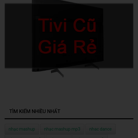
TÌM KIẾM NHIỀU NHẤT
nhạc mashup
nhạc mashup mp3
nhac dance