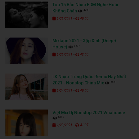
Top 15 Bản Nhạc EDM Nghe Hoài
4291
Không Chán
-
1/26/2021
40:00
Mixtape 2021 - Xập Xình (Deep +
4637
House)
-
1/25/2021
43:00
LK Nhạc Trung Quốc Remix Hay Nhất
6521
2021 - Nonstop China Mix
-
1/24/2021
40:00
Việt Mix Dj Nonstop 2021 Vinahouse
6189
-
1/23/2021
41:07