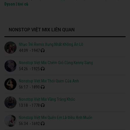
Dyson
|
tivi cũ
NONSTOP VIỆT MIX LIÊN QUAN
Nhạc Trẻ Remix Xung Nhất Không Ăn Lô
44:09
- 1947
Nonstop Việt Mix Chém Gió Cùng Kenny Sang
54:26
- 1925
Nonstop Việt Mix Thói Quen Của Anh
56:17
- 1890
Nonstop Việt Mix Vầng Trăng Khóc
13:18
- 1778
Nonstop Việt Mix Quên Em Là Điều Anh Muốn
56:34
- 1692