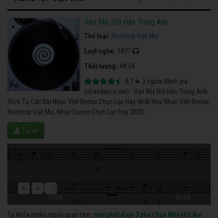
Việt Mix Hối Hận Trong Anh
Thể loại:
Nonstop Việt Mix
Lượt nghe:
1877
Thời lượng:
44:34
4,7
★
3
người đánh giá
(nhacdance.net) - Việt Mix Hối Hận Trong Anh.
Trích Từ Các Bài Nhạc Việt Remix Chọn Lọc Hay Nhất Như Nhạc Việt Remix,
Nonstop Việt Mix, Nhạc Dance Chọn Lọc Hay 2020.
Tải về
00:01
44:34
Từ khóa nhiều người quan tâm:
máy phát điện 3 pha
|
Sửa Máy Hút Bụi