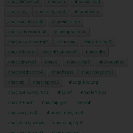
nhac dance mp3
nhac san
nhac san mp3
nhac song
nhac song mp3
nhac nonstop
nhac nonstop mp3
nhac viet remix
nhac viet remix mp3
nonstop viet mix
nonstop viet mix mp3
china mix
china mix mp3
nhac dubstep
nhac dubstep mp3
nhac edm
nhac edm mp3
nhac dj
nhac dj mp3
nhac beatbox
nhac beatbox mp3
nhac house
nhac house mp3
nhac rap
nhac rap mp3
nhạc quê hương
nhạc quê hương mp3
nhạc lofi
nhạc lofi mp3
nhac the hinh
nhac tap gym
the hinh
nhac vang mp3
nhac vu truong mp3
nhac thon que mp3
nhac song mp3
nhac nonstop mp3
nhac dong que