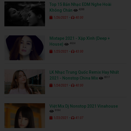
Top 15 Bản Nhạc EDM Nghe Hoài
4288
Không Chán
-
1/26/2021
40:00
Mixtape 2021 - Xập Xình (Deep +
4634
House)
-
1/25/2021
43:00
LK Nhạc Trung Quốc Remix Hay Nhất
6517
2021 - Nonstop China Mix
-
1/24/2021
40:00
Việt Mix Dj Nonstop 2021 Vinahouse
6184
-
1/23/2021
41:07