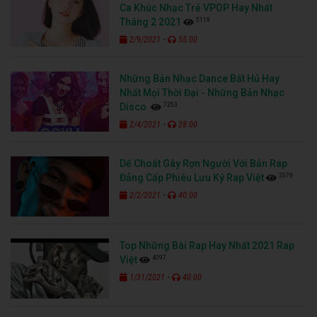
Ca Khúc Nhạc Trẻ VPOP Hay Nhất
5119
Tháng 2 2021
-
2/9/2021
55:00
Những Bản Nhạc Dance Bất Hủ Hay
Nhất Mọi Thời Đại - Những Bản Nhạc
7353
Disco
-
2/4/2021
28:00
Dế Choắt Gây Rợn Người Với Bản Rap
3579
Đẳng Cấp Phiêu Lưu Ký Rap Việt
-
2/2/2021
40:00
Top Những Bài Rap Hay Nhất 2021 Rap
4097
Việt
-
1/31/2021
40:00