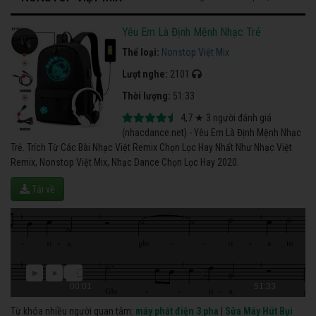
Yêu Em Là Định Mệnh Nhạc Trẻ
Thể loại:
Nonstop Việt Mix
Lượt nghe:
2101
Thời lượng:
51:33
4,7
★
3
người đánh giá
(nhacdance.net) - Yêu Em Là Định Mệnh Nhạc
Trẻ. Trích Từ Các Bài Nhạc Việt Remix Chọn Lọc Hay Nhất Như Nhạc Việt
Remix, Nonstop Việt Mix, Nhạc Dance Chọn Lọc Hay 2020.
Tải về
00:01
51:33
Từ khóa nhiều người quan tâm:
máy phát điện 3 pha
|
Sửa Máy Hút Bụi