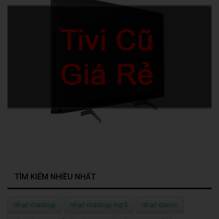
TÌM KIẾM NHIỀU NHẤT
nhạc mashup
nhạc mashup mp3
nhac dance