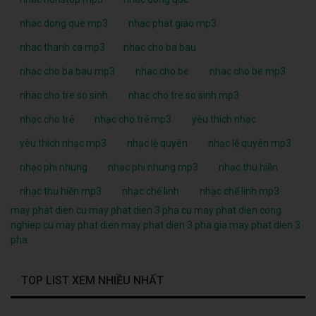
nhac dong que mp3
nhac phat giao mp3
nhac thanh ca mp3
nhac cho ba bau
nhac cho ba bau mp3
nhac cho be
nhac cho be mp3
nhac cho tre so sinh
nhac cho tre so sinh mp3
nhạc cho trẻ
nhạc cho trẻ mp3
yêu thích nhạc
yêu thích nhạc mp3
nhạc lệ quyên
nhạc lệ quyên mp3
nhạc phi nhung
nhạc phi nhung mp3
nhạc thu hiền
nhạc thu hiền mp3
nhạc chế linh
nhạc chế linh mp3
may phat dien cu
may phat dien 3 pha cu
may phat dien cong
nghiep cu
may phat dien
may phat dien 3 pha
gia may phat dien 3
pha
TOP LIST XEM NHIỀU NHẤT