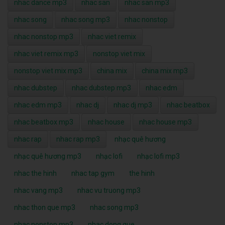
nhac dance mp3
nhac san
nhac san mp3
nhac song
nhac song mp3
nhac nonstop
nhac nonstop mp3
nhac viet remix
nhac viet remix mp3
nonstop viet mix
nonstop viet mix mp3
china mix
china mix mp3
nhac dubstep
nhac dubstep mp3
nhac edm
nhac edm mp3
nhac dj
nhac dj mp3
nhac beatbox
nhac beatbox mp3
nhac house
nhac house mp3
nhac rap
nhac rap mp3
nhạc quê hương
nhạc quê hương mp3
nhạc lofi
nhạc lofi mp3
nhac the hinh
nhac tap gym
the hinh
nhac vang mp3
nhac vu truong mp3
nhac thon que mp3
nhac song mp3
nhac nonstop mp3
nhac dong que