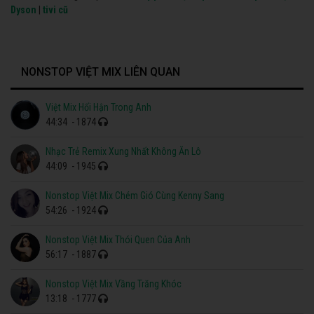
Dyson
|
tivi cũ
NONSTOP VIỆT MIX LIÊN QUAN
Việt Mix Hối Hận Trong Anh
44:34
- 1874
Nhạc Trẻ Remix Xung Nhất Không Ăn Lô
44:09
- 1945
Nonstop Việt Mix Chém Gió Cùng Kenny Sang
54:26
- 1924
Nonstop Việt Mix Thói Quen Của Anh
56:17
- 1887
Nonstop Việt Mix Vầng Trăng Khóc
13:18
- 1777