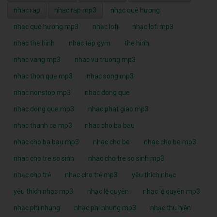
nhac rap
nhac rap mp3
nhạc quê hương
nhạc quê hương mp3
nhạc lofi
nhạc lofi mp3
nhac the hinh
nhac tap gym
the hinh
nhac vang mp3
nhac vu truong mp3
nhac thon que mp3
nhac song mp3
nhac nonstop mp3
nhac dong que
nhac dong que mp3
nhac phat giao mp3
nhac thanh ca mp3
nhac cho ba bau
nhac cho ba bau mp3
nhac cho be
nhac cho be mp3
nhac cho tre so sinh
nhac cho tre so sinh mp3
nhạc cho trẻ
nhạc cho trẻ mp3
yêu thích nhạc
yêu thích nhạc mp3
nhạc lệ quyên
nhạc lệ quyên mp3
nhạc phi nhung
nhạc phi nhung mp3
nhạc thu hiền