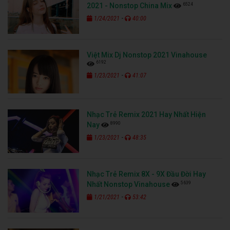
6524
2021 - Nonstop China Mix
-
1/24/2021
40:00
Việt Mix Dj Nonstop 2021 Vinahouse
6192
-
1/23/2021
41:07
Nhạc Trẻ Remix 2021 Hay Nhất Hiện
8990
Nay
-
1/23/2021
48:35
Nhạc Trẻ Remix 8X - 9X Đầu Đời Hay
5639
Nhất Nonstop Vinahouse
-
1/21/2021
53:42