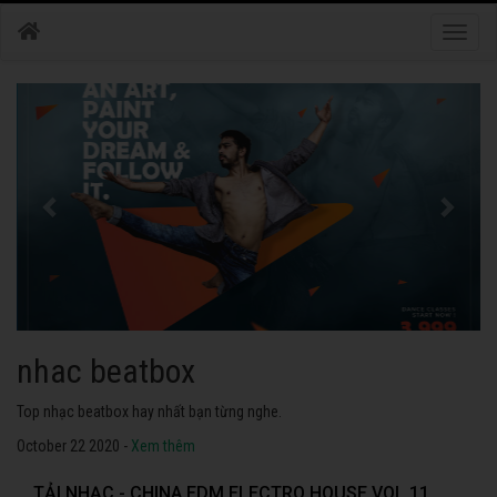
Toggle
naviga
nhac dance
Những bài nhạc dance tuyển chọn 2020 hay nhất.
October 22 2020 -
Xem thêm
TẢI NHẠC - CHINA EDM ELECTRO HOUSE VOL 11