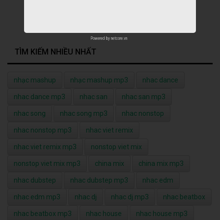
Powered by
netcore.vn
TÌM KIẾM NHIỀU NHẤT
nhạc mashup
nhạc mashup mp3
nhac dance
nhac dance mp3
nhac san
nhac san mp3
nhac song
nhac song mp3
nhac nonstop
nhac nonstop mp3
nhac viet remix
nhac viet remix mp3
nonstop viet mix
nonstop viet mix mp3
china mix
china mix mp3
nhac dubstep
nhac dubstep mp3
nhac edm
nhac edm mp3
nhac dj
nhac dj mp3
nhac beatbox
nhac beatbox mp3
nhac house
nhac house mp3