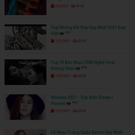
-
2/2/2021
40:00
Top Những Bài Rap Hay Nhất 2021 Rap
4102
Việt
-
1/31/2021
40:00
Top 15 Bản Nhạc EDM Nghe Hoài
4298
Không Chán
-
1/26/2021
40:00
Mixtape 2021 - Xập Xình (Deep +
4643
House)
-
1/25/2021
43:00
LK Nhạc Trung Quốc Remix Hay Nhất