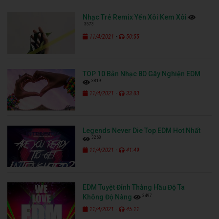
Nhạc Trẻ Remix Yến Xôi Kem Xôi
3573
-
11/4/2021
50:55
TOP 10 Bản Nhạc 8D Gây Nghiện EDM
3819
-
11/4/2021
33:03
Legends Never Die Top EDM Hot Nhất
3268
-
11/4/2021
41:49
EDM Tuyệt Đỉnh Thằng Hầu Độ Ta
3497
Không Độ Nàng
-
11/4/2021
45:11