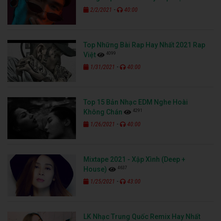
-
2/2/2021
40:00
Top Những Bài Rap Hay Nhất 2021 Rap
4099
Việt
-
1/31/2021
40:00
Top 15 Bản Nhạc EDM Nghe Hoài
4291
Không Chán
-
1/26/2021
40:00
Mixtape 2021 - Xập Xình (Deep +
4637
House)
-
1/25/2021
43:00
LK Nhạc Trung Quốc Remix Hay Nhất