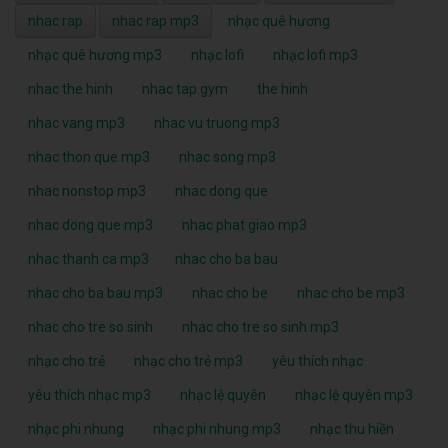
nhac rap
nhac rap mp3
nhạc quê hương
nhạc quê hương mp3
nhạc lofi
nhạc lofi mp3
nhac the hinh
nhac tap gym
the hinh
nhac vang mp3
nhac vu truong mp3
nhac thon que mp3
nhac song mp3
nhac nonstop mp3
nhac dong que
nhac dong que mp3
nhac phat giao mp3
nhac thanh ca mp3
nhac cho ba bau
nhac cho ba bau mp3
nhac cho be
nhac cho be mp3
nhac cho tre so sinh
nhac cho tre so sinh mp3
nhạc cho trẻ
nhạc cho trẻ mp3
yêu thích nhạc
yêu thích nhạc mp3
nhạc lệ quyên
nhạc lệ quyên mp3
nhạc phi nhung
nhạc phi nhung mp3
nhạc thu hiền