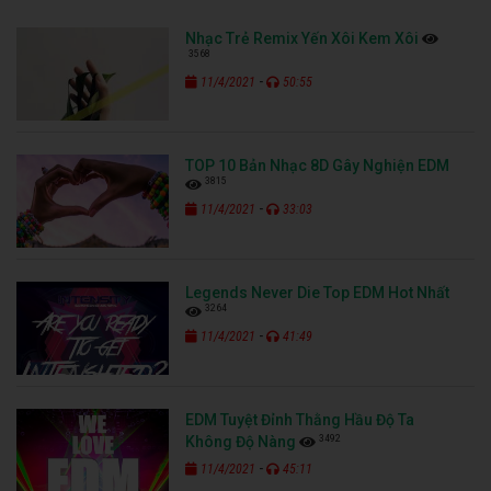
Nhạc Trẻ Remix Yến Xôi Kem Xôi
3568
-
11/4/2021
50:55
TOP 10 Bản Nhạc 8D Gây Nghiện EDM
3815
-
11/4/2021
33:03
Legends Never Die Top EDM Hot Nhất
3264
-
11/4/2021
41:49
EDM Tuyệt Đỉnh Thằng Hầu Độ Ta
3492
Không Độ Nàng
-
11/4/2021
45:11