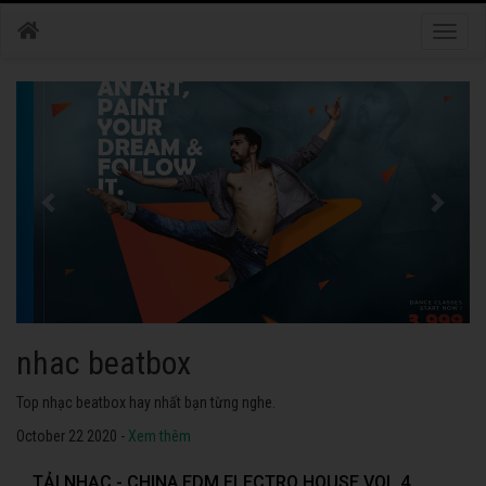
Toggle
naviga
nhac dance
Những bài nhạc dance tuyển chọn 2020 hay nhất.
October 22 2020 -
Xem thêm
TẢI NHẠC - CHINA EDM ELECTRO HOUSE VOL 4