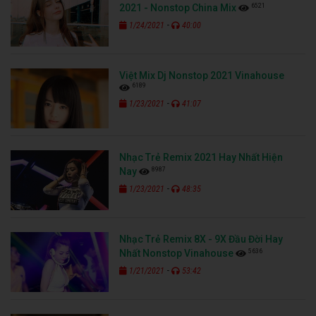
6521
2021 - Nonstop China Mix
-
1/24/2021
40:00
Việt Mix Dj Nonstop 2021 Vinahouse
6189
-
1/23/2021
41:07
Nhạc Trẻ Remix 2021 Hay Nhất Hiện
8987
Nay
-
1/23/2021
48:35
Nhạc Trẻ Remix 8X - 9X Đầu Đời Hay
5636
Nhất Nonstop Vinahouse
-
1/21/2021
53:42