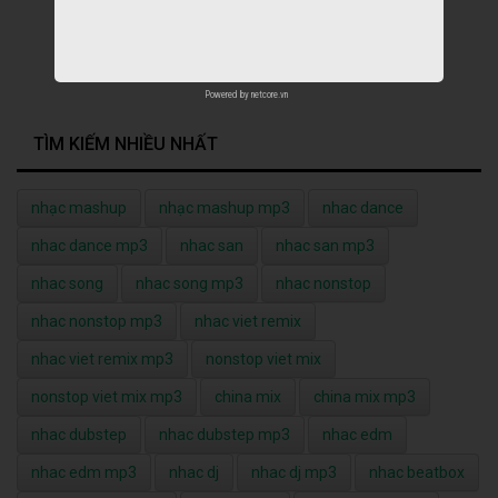
Powered by
netcore.vn
TÌM KIẾM NHIỀU NHẤT
nhạc mashup
nhạc mashup mp3
nhac dance
nhac dance mp3
nhac san
nhac san mp3
nhac song
nhac song mp3
nhac nonstop
nhac nonstop mp3
nhac viet remix
nhac viet remix mp3
nonstop viet mix
nonstop viet mix mp3
china mix
china mix mp3
nhac dubstep
nhac dubstep mp3
nhac edm
nhac edm mp3
nhac dj
nhac dj mp3
nhac beatbox