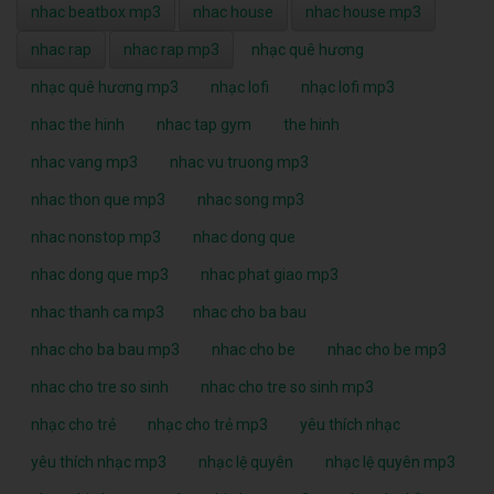
nhac beatbox mp3
nhac house
nhac house mp3
nhac rap
nhac rap mp3
nhạc quê hương
nhạc quê hương mp3
nhạc lofi
nhạc lofi mp3
nhac the hinh
nhac tap gym
the hinh
nhac vang mp3
nhac vu truong mp3
nhac thon que mp3
nhac song mp3
nhac nonstop mp3
nhac dong que
nhac dong que mp3
nhac phat giao mp3
nhac thanh ca mp3
nhac cho ba bau
nhac cho ba bau mp3
nhac cho be
nhac cho be mp3
nhac cho tre so sinh
nhac cho tre so sinh mp3
nhạc cho trẻ
nhạc cho trẻ mp3
yêu thích nhạc
yêu thích nhạc mp3
nhạc lệ quyên
nhạc lệ quyên mp3