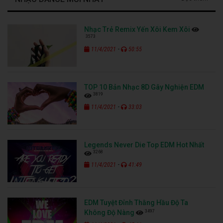
Nhạc Trẻ Remix Yến Xôi Kem Xôi
3573
-
11/4/2021
50:55
TOP 10 Bản Nhạc 8D Gây Nghiện EDM
3819
-
11/4/2021
33:03
Legends Never Die Top EDM Hot Nhất
3268
-
11/4/2021
41:49
EDM Tuyệt Đỉnh Thằng Hầu Độ Ta
3497
Không Độ Nàng