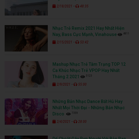
-
2/18/2021
48:35
Nhạc Trẻ Remix 2021 Hay Nhất Hiện
4811
Nay, Bass Cực Mạnh, Vinahouse
-
2/15/2021
53:42
Mashup Nhạc Trẻ Tâm Trạng TOP 12
Ca Khúc Nhạc Trẻ VPOP Hay Nhất
5123
Tháng 2 2021
-
2/9/2021
55:00
Những Bản Nhạc Dance Bất Hủ Hay
Nhất Mọi Thời Đại - Những Bản Nhạc
7359
Disco
-
2/4/2021
28:00
Dế Choắt Gây Rợn Người Với Bản Rap