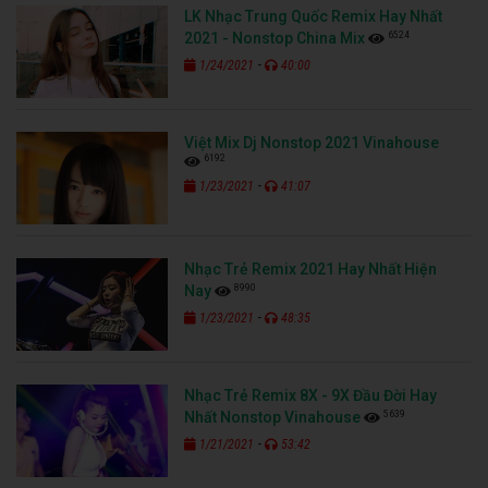
LK Nhạc Trung Quốc Remix Hay Nhất
6524
2021 - Nonstop China Mix
-
1/24/2021
40:00
Việt Mix Dj Nonstop 2021 Vinahouse
6192
-
1/23/2021
41:07
Nhạc Trẻ Remix 2021 Hay Nhất Hiện
8990
Nay
-
1/23/2021
48:35
Nhạc Trẻ Remix 8X - 9X Đầu Đời Hay
5639
Nhất Nonstop Vinahouse
-
1/21/2021
53:42