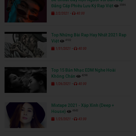
3586
Đẳng Cấp Phiêu Lưu Ký Rap Việt
-
2/2/2021
40:00
Top Những Bài Rap Hay Nhất 2021 Rap
4102
Việt
-
1/31/2021
40:00
Top 15 Bản Nhạc EDM Nghe Hoài
4298
Không Chán
-
1/26/2021
40:00
Mixtape 2021 - Xập Xình (Deep +
4643
House)
-
1/25/2021
43:00