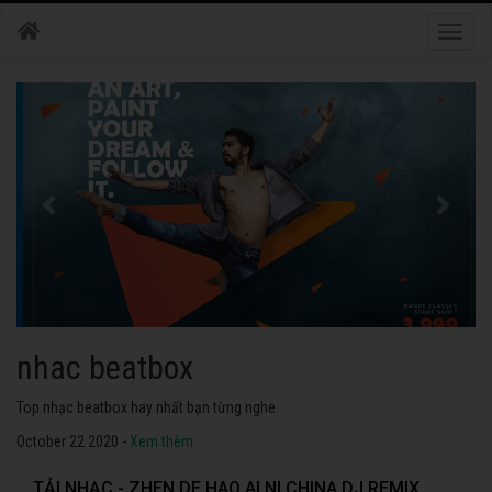
Toggle
naviga
nhac dance
Những bài nhạc dance tuyển chọn 2020 hay nhất.
October 22 2020 -
Xem thêm
TẢI NHẠC - ZHEN DE HAO AI NI CHINA DJ REMIX