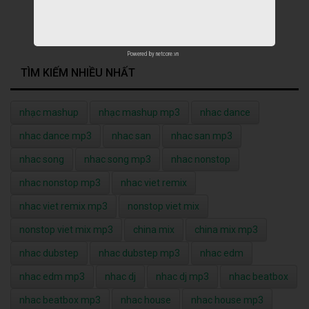
Powered by
netcore.vn
TÌM KIẾM NHIỀU NHẤT
nhạc mashup
nhạc mashup mp3
nhac dance
nhac dance mp3
nhac san
nhac san mp3
nhac song
nhac song mp3
nhac nonstop
nhac nonstop mp3
nhac viet remix
nhac viet remix mp3
nonstop viet mix
nonstop viet mix mp3
china mix
china mix mp3
nhac dubstep
nhac dubstep mp3
nhac edm
nhac edm mp3
nhac dj
nhac dj mp3
nhac beatbox
nhac beatbox mp3
nhac house
nhac house mp3