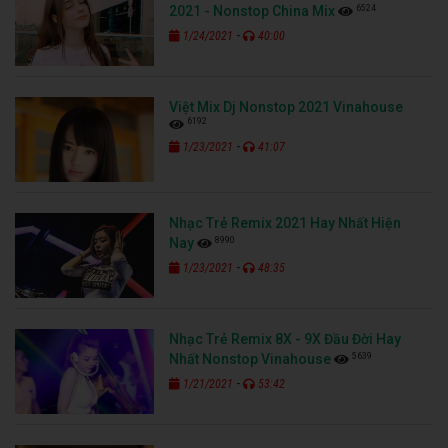
6524
2021 - Nonstop China Mix
-
1/24/2021
40:00
Việt Mix Dj Nonstop 2021 Vinahouse
6192
-
1/23/2021
41:07
Nhạc Trẻ Remix 2021 Hay Nhất Hiện
8990
Nay
-
1/23/2021
48:35
Nhạc Trẻ Remix 8X - 9X Đầu Đời Hay
5639
Nhất Nonstop Vinahouse
-
1/21/2021
53:42