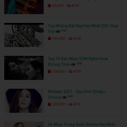
-
2/2/2021
40:00
Top Những Bài Rap Hay Nhất 2021 Rap
4102
Việt
-
1/31/2021
40:00
Top 15 Bản Nhạc EDM Nghe Hoài
4298
Không Chán
-
1/26/2021
40:00
Mixtape 2021 - Xập Xình (Deep +
4643
House)
-
1/25/2021
43:00
LK Nhạc Trung Quốc Remix Hay Nhất