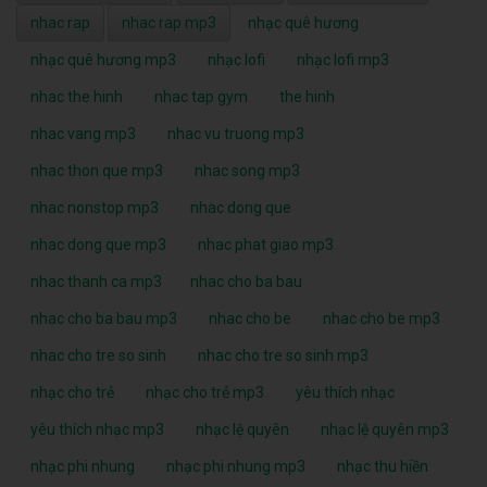
nhac rap
nhac rap mp3
nhạc quê hương
nhạc quê hương mp3
nhạc lofi
nhạc lofi mp3
nhac the hinh
nhac tap gym
the hinh
nhac vang mp3
nhac vu truong mp3
nhac thon que mp3
nhac song mp3
nhac nonstop mp3
nhac dong que
nhac dong que mp3
nhac phat giao mp3
nhac thanh ca mp3
nhac cho ba bau
nhac cho ba bau mp3
nhac cho be
nhac cho be mp3
nhac cho tre so sinh
nhac cho tre so sinh mp3
nhạc cho trẻ
nhạc cho trẻ mp3
yêu thích nhạc
yêu thích nhạc mp3
nhạc lệ quyên
nhạc lệ quyên mp3
nhạc phi nhung
nhạc phi nhung mp3
nhạc thu hiền