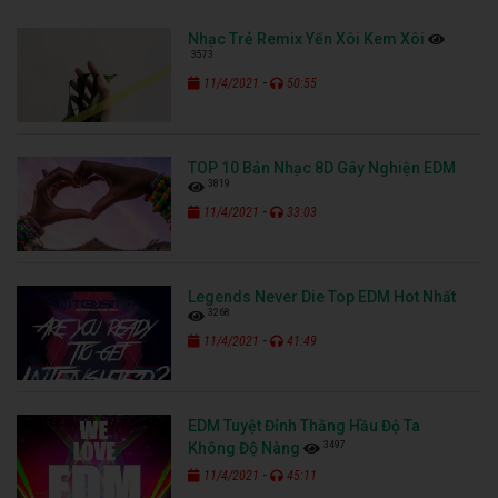
Nhạc Trẻ Remix Yến Xôi Kem Xôi
3573
-
11/4/2021
50:55
TOP 10 Bản Nhạc 8D Gây Nghiện EDM
3819
-
11/4/2021
33:03
Legends Never Die Top EDM Hot Nhất
3268
-
11/4/2021
41:49
EDM Tuyệt Đỉnh Thằng Hầu Độ Ta
3497
Không Độ Nàng
-
11/4/2021
45:11