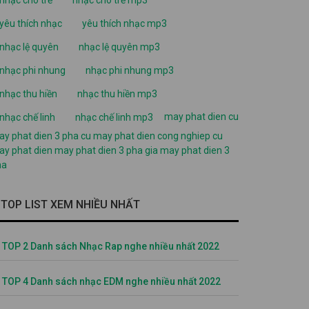
yêu thích nhạc
yêu thích nhạc mp3
nhạc lệ quyên
nhạc lệ quyên mp3
nhạc phi nhung
nhạc phi nhung mp3
nhạc thu hiền
nhạc thu hiền mp3
may phat dien cu
nhạc chế linh
nhạc chế linh mp3
y phat dien 3 pha cu
may phat dien cong nghiep cu
y phat dien
may phat dien 3 pha
gia may phat dien 3
ha
TOP LIST XEM NHIỀU NHẤT
TOP 2 Danh sách Nhạc Rap nghe nhiều nhất 2022
TOP 4 Danh sách nhạc EDM nghe nhiều nhất 2022