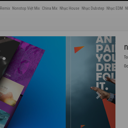
 Remix
Nonstop Việt Mix
China Mix
Nhạc House
Nhạc Dubstep
Nhạc EDM
N
n
Nh
Oc