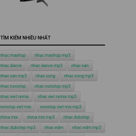
TÌM KIẾM NHIỀU NHẤT
nhạc mashup
nhạc mashup mp3
nhac dance
nhac dance mp3
nhac san
nhac san mp3
nhac song
nhac song mp3
nhac nonstop
nhac nonstop mp3
nhac viet remix
nhac viet remix mp3
nonstop viet mix
nonstop viet mix mp3
china mix
china mix mp3
nhac dubstep
nhac dubstep mp3
nhac edm
nhac edm mp3