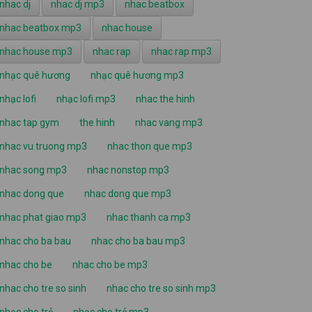
nhac dj
nhac dj mp3
nhac beatbox
nhac beatbox mp3
nhac house
nhac house mp3
nhac rap
nhac rap mp3
nhạc quê hương
nhạc quê hương mp3
nhạc lofi
nhạc lofi mp3
nhac the hinh
nhac tap gym
the hinh
nhac vang mp3
nhac vu truong mp3
nhac thon que mp3
nhac song mp3
nhac nonstop mp3
nhac dong que
nhac dong que mp3
nhac phat giao mp3
nhac thanh ca mp3
nhac cho ba bau
nhac cho ba bau mp3
nhac cho be
nhac cho be mp3
nhac cho tre so sinh
nhac cho tre so sinh mp3
nhạc cho trẻ
nhạc cho trẻ mp3