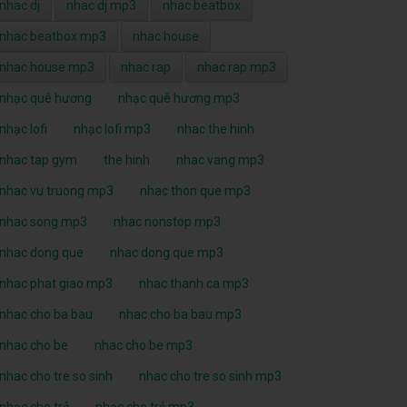
nhac dj
nhac dj mp3
nhac beatbox
nhac beatbox mp3
nhac house
nhac house mp3
nhac rap
nhac rap mp3
nhạc quê hương
nhạc quê hương mp3
nhạc lofi
nhạc lofi mp3
nhac the hinh
nhac tap gym
the hinh
nhac vang mp3
nhac vu truong mp3
nhac thon que mp3
nhac song mp3
nhac nonstop mp3
nhac dong que
nhac dong que mp3
nhac phat giao mp3
nhac thanh ca mp3
nhac cho ba bau
nhac cho ba bau mp3
nhac cho be
nhac cho be mp3
nhac cho tre so sinh
nhac cho tre so sinh mp3
nhạc cho trẻ
nhạc cho trẻ mp3