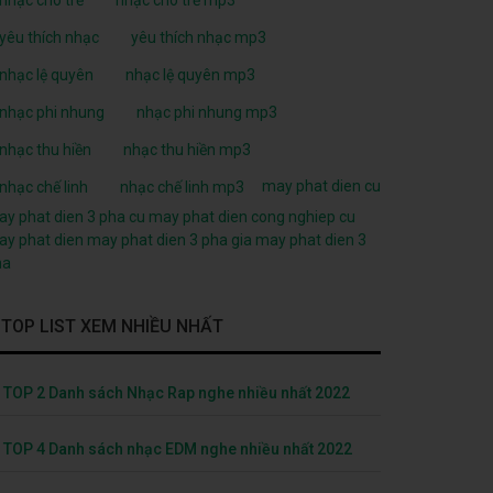
yêu thích nhạc
yêu thích nhạc mp3
nhạc lệ quyên
nhạc lệ quyên mp3
nhạc phi nhung
nhạc phi nhung mp3
nhạc thu hiền
nhạc thu hiền mp3
may phat dien cu
nhạc chế linh
nhạc chế linh mp3
y phat dien 3 pha cu
may phat dien cong nghiep cu
y phat dien
may phat dien 3 pha
gia may phat dien 3
ha
TOP LIST XEM NHIỀU NHẤT
TOP 2 Danh sách Nhạc Rap nghe nhiều nhất 2022
TOP 4 Danh sách nhạc EDM nghe nhiều nhất 2022