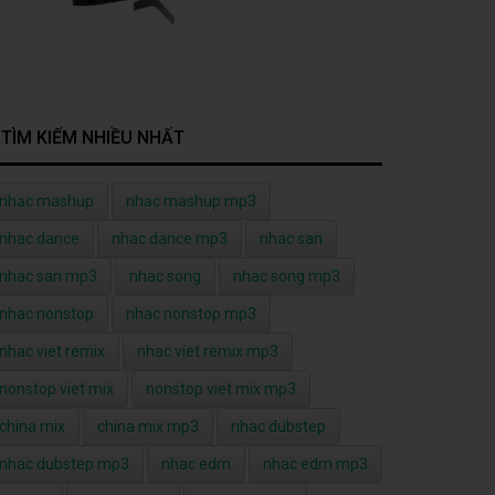
TÌM KIẾM NHIỀU NHẤT
nhạc mashup
nhạc mashup mp3
nhac dance
nhac dance mp3
nhac san
nhac san mp3
nhac song
nhac song mp3
nhac nonstop
nhac nonstop mp3
nhac viet remix
nhac viet remix mp3
nonstop viet mix
nonstop viet mix mp3
china mix
china mix mp3
nhac dubstep
nhac dubstep mp3
nhac edm
nhac edm mp3