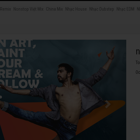
 Remix
Nonstop Việt Mix
China Mix
Nhạc House
Nhạc Dubstep
Nhạc EDM
N
n
Nh
Oc