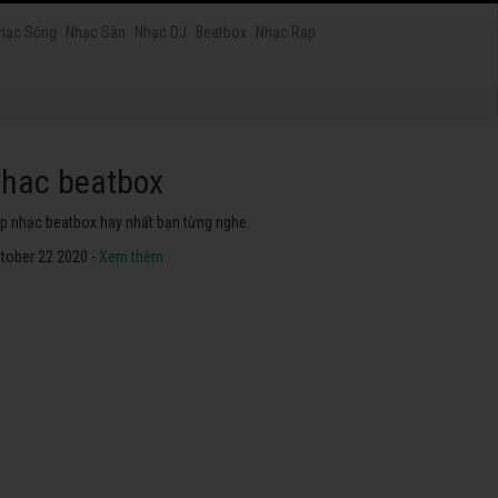
hạc Sống
Nhạc Sàn
Nhạc DJ
Beatbox
Nhạc Rap
hac dance
ững bài nhạc dance tuyển chọn 2020 hay nhất.
tober 22 2020 -
Xem thêm