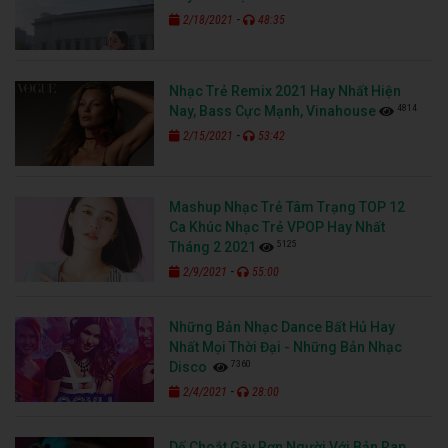
-
2/18/2021
48:35
Nhạc Trẻ Remix 2021 Hay Nhất Hiện
4814
Nay, Bass Cực Mạnh, Vinahouse
-
2/15/2021
53:42
Mashup Nhạc Trẻ Tâm Trạng TOP 12
Ca Khúc Nhạc Trẻ VPOP Hay Nhất
5125
Tháng 2 2021
-
2/9/2021
55:00
Những Bản Nhạc Dance Bất Hủ Hay
Nhất Mọi Thời Đại - Những Bản Nhạc
7360
Disco
-
2/4/2021
28:00
Dế Choắt Gây Rợn Người Với Bản Rap