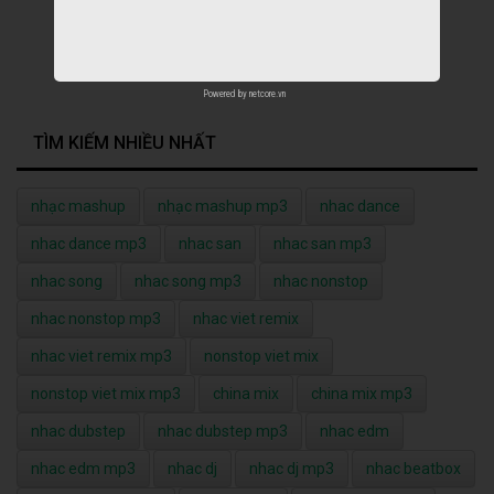
Powered by
netcore.vn
TÌM KIẾM NHIỀU NHẤT
nhạc mashup
nhạc mashup mp3
nhac dance
nhac dance mp3
nhac san
nhac san mp3
nhac song
nhac song mp3
nhac nonstop
nhac nonstop mp3
nhac viet remix
nhac viet remix mp3
nonstop viet mix
nonstop viet mix mp3
china mix
china mix mp3
nhac dubstep
nhac dubstep mp3
nhac edm
nhac edm mp3
nhac dj
nhac dj mp3
nhac beatbox