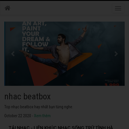
Toggle
naviga
nhac dance
Những bài nhạc dance tuyển chọn 2020 hay nhất.
October 22 2020 -
Xem thêm
TẢI NHẠC - LIÊN KHÚC NHẠC SỐNG TRỮ TÌNH HÀ