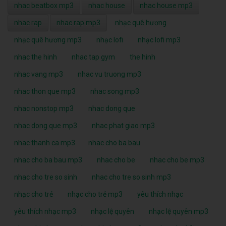
nhac beatbox mp3
nhac house
nhac house mp3
nhac rap
nhac rap mp3
nhạc quê hương
nhạc quê hương mp3
nhạc lofi
nhạc lofi mp3
nhac the hinh
nhac tap gym
the hinh
nhac vang mp3
nhac vu truong mp3
nhac thon que mp3
nhac song mp3
nhac nonstop mp3
nhac dong que
nhac dong que mp3
nhac phat giao mp3
nhac thanh ca mp3
nhac cho ba bau
nhac cho ba bau mp3
nhac cho be
nhac cho be mp3
nhac cho tre so sinh
nhac cho tre so sinh mp3
nhạc cho trẻ
nhạc cho trẻ mp3
yêu thích nhạc
yêu thích nhạc mp3
nhạc lệ quyên
nhạc lệ quyên mp3