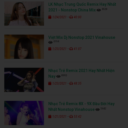
LK Nhạc Trung Quốc Remix Hay Nhất
6528
2021 - Nonstop China Mix
-
1/24/2021
40:00
Việt Mix Dj Nonstop 2021 Vinahouse
6194
-
1/23/2021
41:07
Nhạc Trẻ Remix 2021 Hay Nhất Hiện
8993
Nay
-
1/23/2021
48:35
Nhạc Trẻ Remix 8X - 9X Đầu Đời Hay
5642
Nhất Nonstop Vinahouse
-
1/21/2021
53:42