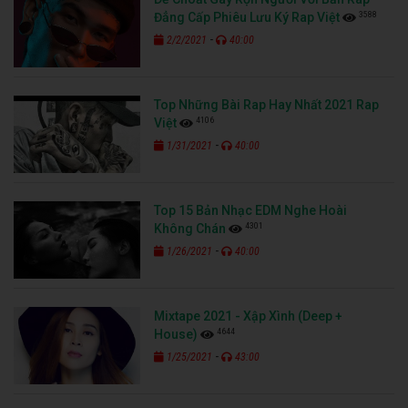
3588
Đẳng Cấp Phiêu Lưu Ký Rap Việt
-
2/2/2021
40:00
Top Những Bài Rap Hay Nhất 2021 Rap
4106
Việt
-
1/31/2021
40:00
Top 15 Bản Nhạc EDM Nghe Hoài
4301
Không Chán
-
1/26/2021
40:00
Mixtape 2021 - Xập Xình (Deep +
4644
House)
-
1/25/2021
43:00