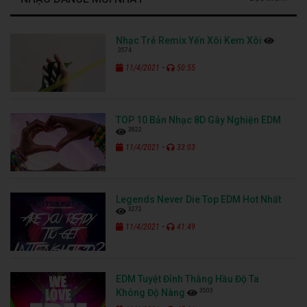
Nhạc Trẻ Remix Yến Xôi Kem Xôi
3574
-
11/4/2021
50:55
TOP 10 Bản Nhạc 8D Gây Nghiện EDM
3822
-
11/4/2021
33:03
Legends Never Die Top EDM Hot Nhất
3272
-
11/4/2021
41:49
EDM Tuyệt Đỉnh Thằng Hầu Độ Ta
3503
Không Độ Nàng